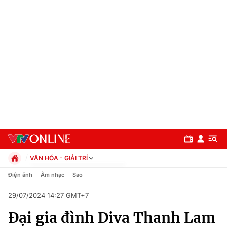
VĂN HÓA - GIẢI TRÍ
Chính trị
Điện ảnh
Âm nhạc
Sao
Xã hội
29/07/2024 14:27 GMT+7
Pháp luật
Chuyên mục
Kinh tế
Đại gia đình Diva Thanh Lam
Thể thao