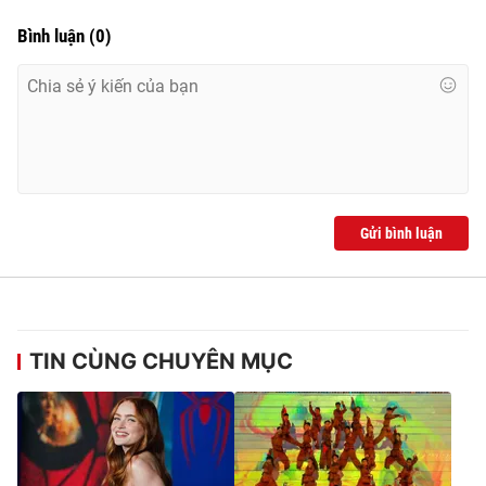
Bình luận
(
0
)
Gửi bình luận
TIN CÙNG CHUYÊN MỤC