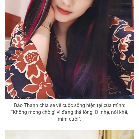
Bảo Thanh chia sẻ về cuộc sống hiện tại của mình:
"Không mong chờ gì vì đang thả lỏng. Đi nhẹ, nói khẽ,
mỉm cười".