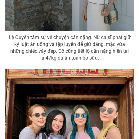
Lệ Quyên tâm sự về chuyện cân nặng. Nữ ca sĩ phải giữ
kỷ luật ăn uống và tập luyện để giữ dáng, mặc vừa
những chiếc váy đẹp. Cô cũng tiết lộ cân nặng hiện tại
là 47kg dù ăn toàn bơ sữa.