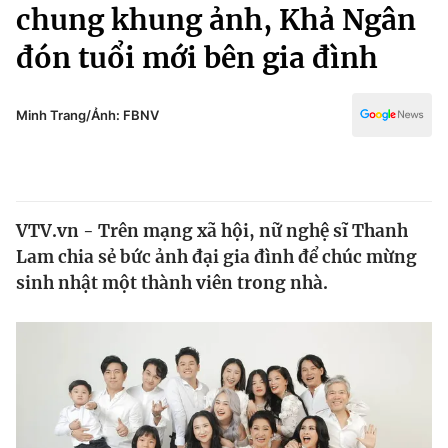
Chính trị
chung khung ảnh, Khả Ngân
Truyền hình
đón tuổi mới bên gia đình
Văn hóa - Giải trí
Xã hội
Y tế
Đời sống
Minh Trang/Ảnh: FBNV
Pháp luật
Công nghệ
Giáo dục
Y tế
VTV.vn - Trên mạng xã hội, nữ nghệ sĩ Thanh
Thế giới
Lam chia sẻ bức ảnh đại gia đình để chúc mừng
Tin tức
sinh nhật một thành viên trong nhà.
Kinh tế
Thế giới đó đây
Tài chính
Dữ liệu và đời sống
Câu chuyện quốc tế
Thị trường
Truyền hình
Góc doanh nghiệp