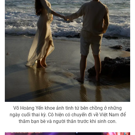
THỜI BÁO VTV
Theo dõi báo trên
Cơ quan chủ quản:
Đài Truyền hình Việt Nam
Cơ quan báo chí:
Thời báo VTV
Giấy phép hoạt động báo in và báo điện tử số 483/GP-BTTTT
cấp ngày 29/12/2023
Tổng Biên tập:
Vũ Thanh Thủy
Võ Hoàng Yến khoe ảnh tình tứ bên chồng ở những
ngày cuối thai kỳ. Cô hiện có chuyến đi về Việt Nam để
Phó Tổng Biên tập:
Nguyễn Thị Mỹ Hạnh, Phạm Quốc Thắng,
thăm bạn bè và người thân trước khi sinh con.
Nguyễn Trọng Ninh
Tổng đài VTV:
024.38 355 931 - 024.38 355 932