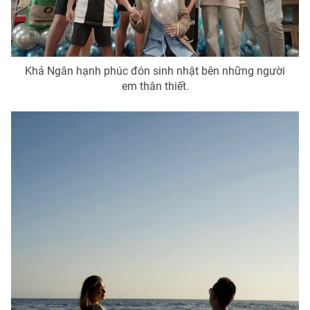
Photo
Infographic
Video
Shorts video
Khả Ngân hạnh phúc đón sinh nhật bên những người
em thân thiết.
VTV Money
VTV Thể thao
VTV Sức khoẻ
Bất động sản
Thị trường 24h
Tấm lòng Việt
VTV4
Vươn mình bằng AI
VTV9
VTV8
Liên hệ tòa soạn
English