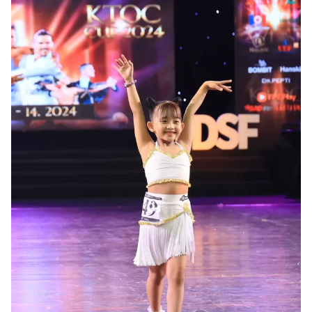
Ðiện thoại Thời báo VTV:
024.66 897 897
Email:
toasoan@vtv.vn
Liên hệ quảng cáo:
024-7300.7108
® Cấm sao chép dưới mọi hình thức nếu không có sự chấp
thuận bằng văn bản. Ghi rõ nguồn VTV.vn khi phát hành lại
thông tin từ website này.