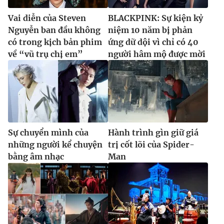
Vai diễn của Steven
BLACKPINK: Sự kiện kỷ
Nguyễn ban đầu không
niệm 10 năm bị phản
có trong kịch bản phim
ứng dữ dội vì chỉ có 40
về “vũ trụ chị em”
người hâm mộ được mời
Sự chuyển mình của
Hành trình gìn giữ giá
những người kể chuyện
trị cốt lõi của Spider-
bằng âm nhạc
Man