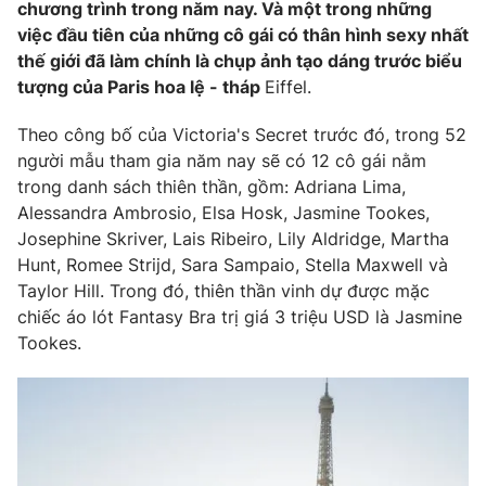
Phim VTV
chương trình trong năm nay. Và một trong những
Giải trí
việc đầu tiên của những cô gái có thân hình sexy nhất
Hậu trường
thế giới đã làm chính là chụp ảnh tạo dáng trước biểu
Điện ảnh
Đời sống
tượng của Paris hoa lệ - tháp
Eiffel.
Nhân vật
Âm nhạc
Du lịch
Theo công bố của Victoria's Secret trước đó, trong 52
Khán giả
Giáo dục
Sao
người mẫu tham gia năm nay sẽ có 12 cô gái nằm
Làm đẹp
Giải sao mai
trong danh sách thiên thần, gồm: Adriana Lima,
Tuyển sinh
Công nghệ
Alessandra Ambrosio, Elsa Hosk, Jasmine Tookes,
Chất lượng cuộc sống
Học trực tuyến
Josephine Skriver, Lais Ribeiro, Lily Aldridge, Martha
Hitech Công nghệ tương lai
Hunt, Romee Strijd, Sara Sampaio, Stella Maxwell và
Giao lưu trực tuyến
Taylor Hill. Trong đó, thiên thần vinh dự được mặc
Sản phẩm
chiếc áo lót Fantasy Bra trị giá 3 triệu USD là Jasmine
Lịch phát sóng
Tookes.
Thị trường
Tư vấn
Chuyên mục khác
Emagazine
Podcast