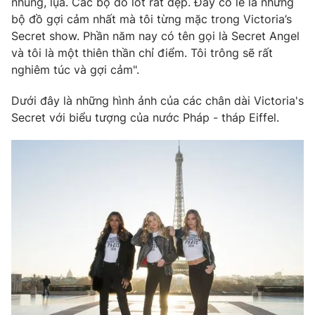
nhung, lụa. Các bộ đồ lót rất đẹp. Đây có lẽ là những
bộ đồ gợi cảm nhất mà tôi từng mặc trong Victoria’s
Secret show. Phần năm nay có tên gọi là Secret Angel
và tôi là một thiên thần chỉ điểm. Tôi trông sẽ rất
THỜI BÁO VTV
nghiêm túc và gợi cảm".
Dưới đây là những hình ảnh của các chân dài Victoria's
Secret với biểu tượng của nước Pháp - tháp Eiffel.
Theo dõi báo trên
Cơ quan chủ quản:
Đài Truyền hình Việt Nam
Cơ quan báo chí:
Thời báo VTV
Giấy phép hoạt động báo in và báo điện tử số 483/GP-BTTTT
cấp ngày 29/12/2023
Tổng Biên tập:
Vũ Thanh Thủy
Phó Tổng Biên tập:
Nguyễn Thị Mỹ Hạnh, Phạm Quốc Thắng,
Nguyễn Trọng Ninh
Tổng đài VTV:
024.38 355 931 - 024.38 355 932