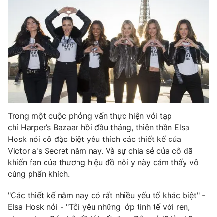
Photo
Infographic
Video
Shorts video
VTV Money
VTV Thể thao
VTV Sức khoẻ
Bất động sản
Trong một cuộc phỏng vấn thực hiện với tạp
chí Harper’s Bazaar hồi đầu tháng, thiên thần Elsa
Thị trường 24h
Tấm lòng Việt
Hosk nói cô đặc biệt yêu thích các thiết kế của
Victoria's Secret năm nay. Và sự chia sẻ của cô đã
VTV4
Vươn mình bằng AI
khiến fan của thương hiệu đồ nội y này cảm thấy vô
cùng phấn khích.
VTV9
VTV8
"Các thiết kế năm nay có rất nhiều yếu tố khác biệt" -
Elsa Hosk nói - "Tôi yêu những lớp tinh tế với ren,
Liên hệ tòa soạn
English