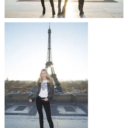
Ðiện thoại Thời báo VTV:
024.66 897 897
Email:
toasoan@vtv.vn
Liên hệ quảng cáo:
024-7300.7108
® Cấm sao chép dưới mọi hình thức nếu không có sự chấp
thuận bằng văn bản. Ghi rõ nguồn VTV.vn khi phát hành lại
thông tin từ website này.