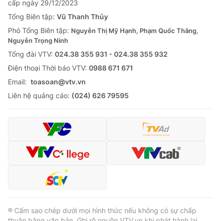
cấp ngày 29/12/2023
Tổng Biên tập:
Vũ Thanh Thủy
Phó Tổng Biên tập:
Nguyễn Thị Mỹ Hạnh, Phạm Quốc Thắng,
Nguyễn Trọng Ninh
Tổng đài VTV:
024.38 355 931 - 024.38 355 932
Ðiện thoại Thời báo VTV:
0988 671 671
Email:
toasoan@vtv.vn
Liên hệ quảng cáo:
(024) 626 79595
® Cấm sao chép dưới mọi hình thức nếu không có sự chấp
thuận bằng văn bản. Ghi rõ nguồn VTV.vn khi phát hành lại