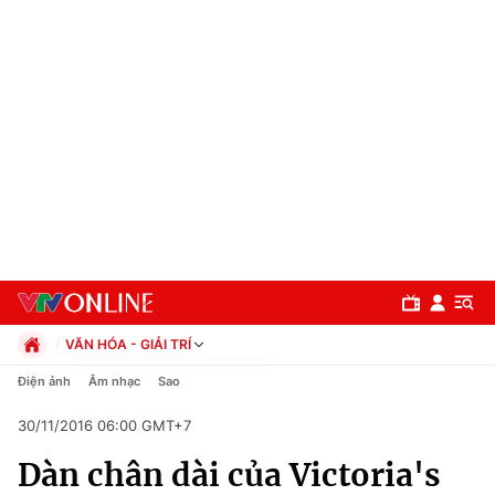
VĂN HÓA - GIẢI TRÍ
Chính trị
Điện ảnh
Âm nhạc
Sao
Xã hội
30/11/2016 06:00 GMT+7
Pháp luật
Chuyên mục
Kinh tế
Dàn chân dài của Victoria's
Thể thao