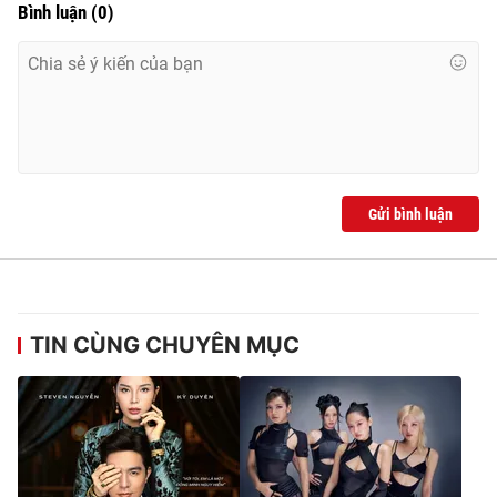
Bình luận
(
0
)
Gửi bình luận
TIN CÙNG CHUYÊN MỤC