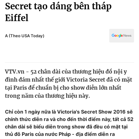
Chính trị
Secret tạo dáng bên tháp
Truyền hình
Eiffel
Văn hóa - Giải trí
Xã hội
Y tế
Đời sống
A (Theo USA Today)
Pháp luật
Công nghệ
Giáo dục
Y tế
VTV.vn - 52 chân dài của thương hiệu đồ nội y
Thế giới
đình đám nhất thế giới Victoria Secret đã có mặt
Tin tức
tại Paris để chuẩn bị cho show diễn lớn nhất
Kinh tế
trong năm của thương hiệu này.
Thế giới đó đây
Tài chính
Dữ liệu và đời sống
Câu chuyện quốc tế
Chỉ còn 1 ngày nữa là Victoria's Secret Show 2016 sẽ
Thị trường
chính thức diễn ra và cho đến thời điểm này, tất cả 52
chân dài sẽ biểu diễn trong show đã đều có mặt tại
Truyền hình
Góc doanh nghiệp
thủ đô Paris của nước Pháp - địa điểm diễn ra