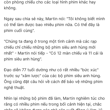
Phim VTV
còn phòng chiếu cho các loại hình phim khác hay
Giải trí
không.
Hậu trường
Điện ảnh
Ngay sau chia sẻ này, Martin nói: "Tôi không biết mình
Đời sống
Nhân vật
có thể làm được bao nhiêu phim nữa. Có thể đây là
Âm nhạc
Du lịch
phim cuối cùng".
Khán giả
Giáo dục
Sao
Làm đẹp
Giải sao mai
"Chúng ta đang ở trong một tình cảnh mà các rạp
Tuyển sinh
chiếu chỉ chiếu những bộ phim siêu anh hùng mới
Công nghệ
Chất lượng cuộc sống
nhất" - Martin nói tiếp - "Có 12 màn chiếu và 11 cái là
Học trực tuyến
Hitech Công nghệ tương lai
phim siêu anh hùng".
Giao lưu trực tuyến
Sản phẩm
Đạo diễn 77 tuổi dường như có rất nhiều "bức xúc"
trước sự "xâm lược" của các bộ phim siêu anh hùng.
Lịch phát sóng
Thị trường
Ông cũng đặt câu hỏi về cách để bảo vệ những phim
nghệ thuật.
Tư vấn
Chuyên mục khác
Nhìn lại những bộ phim đã làm, Martin nghiêm túc cho
Emagazine
Podcast
rằng có nhiều phim nếu trong bối cảnh hiện tại, chắc