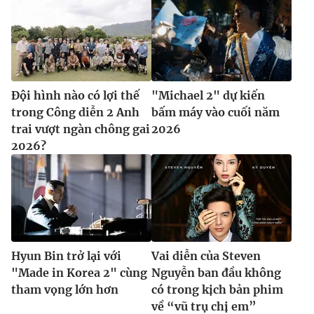
Ðiện thoại Thời báo VTV:
024.66 897 897
Email:
toasoan@vtv.vn
Liên hệ quảng cáo:
024-7300.7108
Đội hình nào có lợi thế
"Michael 2" dự kiến
trong Công diễn 2 Anh
bấm máy vào cuối năm
trai vượt ngàn chông gai
2026
2026?
® Cấm sao chép dưới mọi hình thức nếu không có sự chấp
Hyun Bin trở lại với
Vai diễn của Steven
thuận bằng văn bản. Ghi rõ nguồn VTV.vn khi phát hành lại
"Made in Korea 2" cùng
Nguyễn ban đầu không
thông tin từ website này.
tham vọng lớn hơn
có trong kịch bản phim
về “vũ trụ chị em”