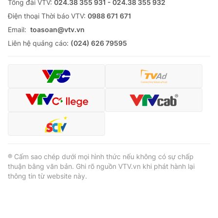
Tổng đài VTV:
024.38 355 931 - 024.38 355 932
Ðiện thoại Thời báo VTV:
0988 671 671
Email:
toasoan@vtv.vn
Liên hệ quảng cáo:
(024) 626 79595
® Cấm sao chép dưới mọi hình thức nếu không có sự chấp
thuận bằng văn bản. Ghi rõ nguồn VTV.vn khi phát hành lại
thông tin từ website này.