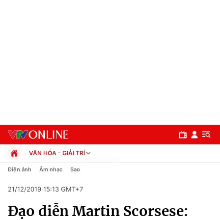
VĂN HÓA - GIẢI TRÍ
Chính trị
Điện ảnh
Âm nhạc
Sao
Xã hội
21/12/2019 15:13 GMT+7
Pháp luật
Chuyên mục
Kinh tế
Đạo diễn Martin Scorsese:
Thể thao