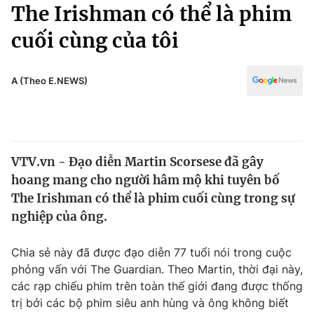
Chính trị
The Irishman có thể là phim
Truyền hình
cuối cùng của tôi
Văn hóa - Giải trí
Xã hội
Y tế
Đời sống
A (Theo E.NEWS)
Pháp luật
Công nghệ
Giáo dục
Y tế
VTV.vn - Đạo diễn Martin Scorsese đã gây
Thế giới
hoang mang cho người hâm mộ khi tuyên bố
Tin tức
The Irishman có thể là phim cuối cùng trong sự
Kinh tế
nghiệp của ông.
Thế giới đó đây
Tài chính
Dữ liệu và đời sống
Câu chuyện quốc tế
Chia sẻ này đã được đạo diễn 77 tuổi nói trong cuộc
Thị trường
phỏng vấn với The Guardian. Theo Martin, thời đại này,
các rạp chiếu phim trên toàn thế giới đang được thống
Truyền hình
Góc doanh nghiệp
trị bởi các bộ phim siêu anh hùng và ông không biết