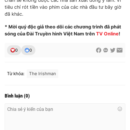
chắn sẽ không được các nhà sản xuất đồng ý làm. Vì
tiêu chí rót tiền vào phim của các nhà đầu tư bây giờ
Photo
Infographic
đã khác.
Video
Shorts video
* Mời quý độc giả theo dõi các chương trình đã phát
sóng của Đài Truyền hình Việt Nam trên
TV Online
!
VTV Money
VTV Thể thao
0
0
VTV Sức khoẻ
Bất động sản
Từ khóa:
The Irishman
Thị trường 24h
Tấm lòng Việt
VTV4
Vươn mình bằng AI
Bình luận
(
0
)
VTV9
VTV8
Liên hệ tòa soạn
English