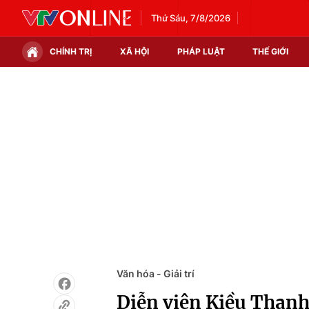
Thứ Sáu, 7/8/2026
CHÍNH TRỊ
XÃ HỘI
PHÁP LUẬT
THẾ GIỚI
Chính trị
Xã hội
Thế giới
Kinh tế
Tin tức
Tài chính
Thế giới đó đây
Thị trường
Câu chuyện quốc tế
Góc doanh nghiệp
Dữ liệu và đời sống
Văn hóa - Giải trí
Diễn viên Kiều Thanh