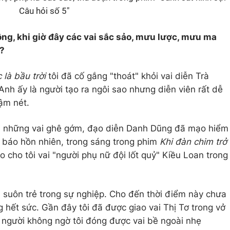
Câu hỏi số 5"
hông, khi giờ đây các vai sắc sảo, mưu lược, mưu ma
?
 là bầu trời
tôi đã cố gắng "thoát" khỏi vai diễn Trà
nh ấy là người tạo ra ngôi sao nhưng diễn viên rất dễ
đậm nét.
au những vai ghê gớm, đạo diễn Danh Dũng đã mạo hiểm
à báo hồn nhiên, trong sáng trong phim
Khi đàn chim trở
o cho tôi vai "người phụ nữ đội lốt quỷ" Kiều Loan trong
 suôn trẻ trong sự nghiệp. Cho đến thời điểm này chưa
ng hết sức. Gần đây tôi đã được giao vai Thị Tơ trong vở
i người không ngờ tôi đóng được vai bề ngoài nhẹ