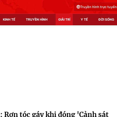
Truyền hình trực tuyến
KINH TẾ
TRUYỀN HÌNH
GIẢI TRÍ
Y TẾ
ĐỜI SỐNG
Pháp luật
Y tế
Truyền hình
Multimedia
Phim VTV
Video
Hậu trường
Shorts video
Nhân vật
Podcast
Khán giả
EMagazine
Giải sao mai
Photo
: Rợn tóc gáy khi đóng 'Cảnh sát
Infographic