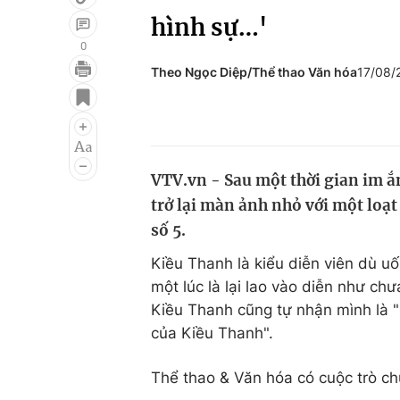
hình sự…'
0
Theo Ngọc Diệp/Thể thao Văn hóa
17/08/
Giải trí
Đời sống
Điện ảnh
Du lịch
Âm nhạc
Làm đẹp
VTV.vn - Sau một thời gian im ắ
Sao
Chất lượng cuộc sốn
trở lại màn ảnh nhỏ với một loạt
số 5.
Kiều Thanh là kiểu diễn viên dù u
một lúc là lại lao vào diễn như ch
Kiều Thanh cũng tự nhận mình là "
của Kiều Thanh".
Thể thao & Văn hóa có cuộc trò ch