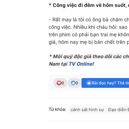
* Công việc đi đêm về hôm suốt,
- Rất may là tôi có ông bà chăm ch
công việc. Nhiều khi cháu hỏi: sa
trên phim có phải bạn trai mẹ không
giả, hôm nay mẹ bị bắn chết trên 
* Mời quý độc giả theo dõi các c
Nam tại
TV Online
!
0
0
Bài đọc hay? Thả t
Từ khóa:
cảnh sát hình sự
Đạo diễn 