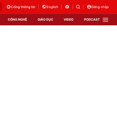
Cổng thông tin
English
Đăng nhập
CÔNG NGHỆ
GIÁO DỤC
VIDEO
PODCAST
VTV Money
VTV Thể thao
VTV Sức khoẻ
Bất động sản
Thị trường 24h
Tấm lòng Việt
Vươn mình bằng AI
VTV4
VTV8
VTV9
Lịch phát sóng
Giao lưu trực tuyến
Sự kiện