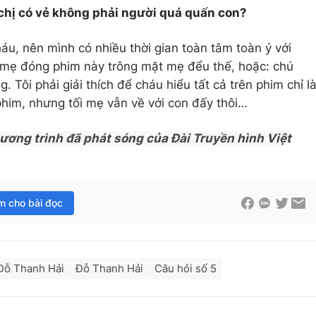
 chị có vẻ không phải người quá quấn con?
áu, nên mình có nhiều thời gian toàn tâm toàn ý với
o mẹ đóng phim này trông mặt mẹ đểu thế, hoặc: chú
. Tôi phải giải thích để cháu hiểu tất cả trên phim chỉ l
phim, nhưng tối mẹ vẫn về với con đấy thôi…
hương trình đã phát sóng của Đài Truyền hình Việt
im cho bài đọc
Đỗ Thanh Hải
Đỗ Thanh Hải
Câu hỏi số 5