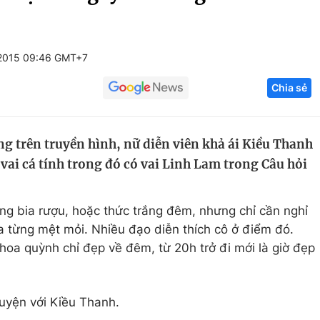
Góc ảnh
2015 09:46 GMT+7
Giáo dục
Công nghệ
Chia sẻ
Tuyển sinh
Hitech Công ng
Học trực tuyến
Sản phẩm
ng trên truyền hình, nữ diễn viên khả ái Kiều Thanh
g
Thị trường
 vai cá tính trong đó có vai Linh Lam trong Câu hỏi
Tư vấn
ống bia rượu, hoặc thức trắng đêm, nhưng chỉ cần nghỉ
ưa từng mệt mỏi. Nhiều đạo diễn thích cô ở điểm đó.
hoa quỳnh chỉ đẹp về đêm, từ 20h trở đi mới là giờ đẹp
uyện với Kiều Thanh.