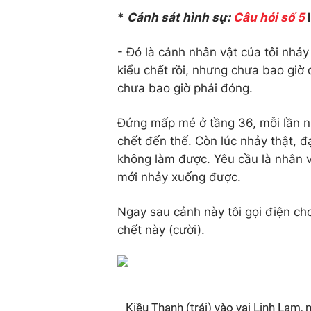
*
Cảnh sát hình sự:
Câu hỏi số 5
l
- Đó là cảnh nhân vật của tôi nhả
kiểu chết rồi, nhưng chưa bao gi
chưa bao giờ phải đóng.
Đứng mấp mé ở tầng 36, mỗi lần nh
chết đến thế. Còn lúc nhảy thật, 
không làm được. Yêu cầu là nhân v
mới nhảy xuống được.
Ngay sau cảnh này tôi gọi điện cho
chết này (cười).
Kiều Thanh (trái) vào vai Linh Lam,