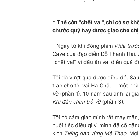
* Thế còn "chết vai", chị có sợ k
chước quỷ hay được giao cho chị
- Ngay từ khi đóng phim
Phía trước
Cave của đạo diễn Đỗ Thanh Hải. A
"chết vai" vì dấu ấn vai diễn quá 
Tôi đã vượt qua được điều đó. S
trao cho tôi vai Hà Châu - một nh
về
(phần 1). 10 năm sau anh lại gia
Khi đàn chim trở về
(phần 3).
Tôi có cảm giác mình rất may mắn,
nuối tiếc điều gì vì mình đã cố gắ
kịch
Tiếng đàn vùng Mê Thảo
. Mọ