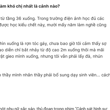
àm khó chị nhất là cảnh nào?
y từ tầng 36 xuống. Trong trường điện ảnh học đủ các
ờ được học kiểu chết này, mười mấy năm làm nghề cũng
ìn xuống là rợn tóc gáy, chưa bao giờ tôi cảm thấy sợ
đạo diễn chỉ bắt nhảy từ độ cao 2m xuống thôi mà mãi
ật gieo mình xuống, nhưng tôi vẫn phải lấy đà, nhún
 thầy mình nhắn thầy phải bổ sung dạy sinh viên... các
 một phụ nữ sắc sảo, thủ đoạn trong phim "Cảnh sát hình sự: