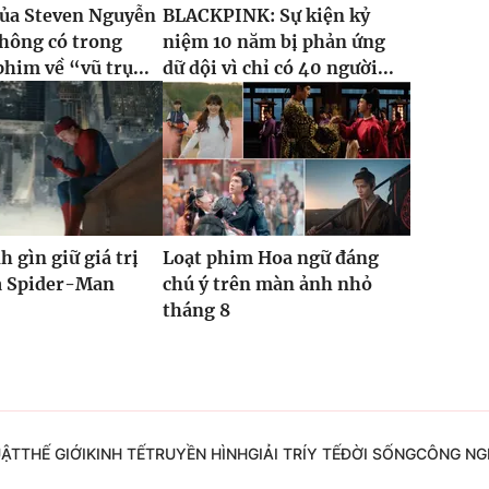
của Steven Nguyễn
BLACKPINK: Sự kiện kỷ
hông có trong
niệm 10 năm bị phản ứng
phim về “vũ trụ...
dữ dội vì chỉ có 40 người...
h gìn giữ giá trị
Loạt phim Hoa ngữ đáng
ủa Spider-Man
chú ý trên màn ảnh nhỏ
tháng 8
UẬT
THẾ GIỚI
KINH TẾ
TRUYỀN HÌNH
GIẢI TRÍ
Y TẾ
ĐỜI SỐNG
CÔNG NG