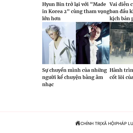
Hyun Bin trở lại với "Made
Vai diễn 
in Korea 2" cùng tham vọng
ban đầu k
lớn hơn
kịch bản 
Sự chuyển mình của những
Hành trìn
người kể chuyện bằng âm
cốt lõi c
nhạc
CHÍNH TRỊ
XÃ HỘI
PHÁP L