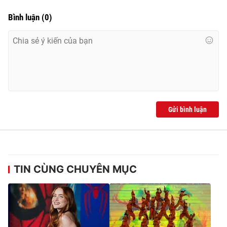
Bình luận
(
0
)
Gửi bình luận
TIN CÙNG CHUYÊN MỤC