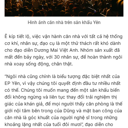
Photo
Infographic
Hình ảnh căn nhà trên sân khấu Yên
Video
Shorts video
Ê kíp tiết lộ, việc vận hành căn nhà với tất cả hệ thống
VTV Money
VTV Thể thao
cơ khí, nhân sự, đạo cụ là một thử thách rất khó dành
cho đạo diễn Dương Mai Việt Anh. Nhóm sản xuất đã
mất đến bảy ngày, với 30 nhân sự, để hoàn thành ngôi
VTV Sức khoẻ
Bất động sản
nhà xoay sống động, chân thật.
Thị trường 24h
Tấm lòng Việt
“Ngôi nhà cũng chính là biểu tượng đặc biệt nhất của
EP Yên, vì vậy chúng tôi quyết định đầu tư nhiều nhất
có thể. Chúng tôi muốn mang đến một sân khấu biến
VTV4
Vươn mình bằng AI
đổi không ngừng và liên tục thay đổi trải nghiệm thị
giác của khán giả, để mọi người thấy căn phòng là thế
VTV9
VTV8
giới nội tâm bên trong của Dũng và mặt ban công của
căn nhà là góc khuất của người nghệ sĩ trong những
khoảng lặng nhất của tuổi đôi mươi”, đạo diễn cho
Liên hệ tòa soạn
English