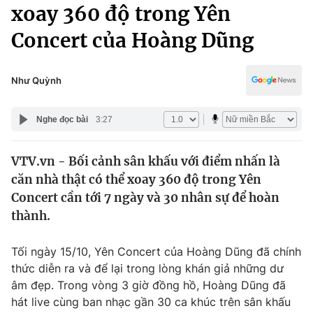
Chính trị
xoay 360 độ trong Yên
Truyền hình
Concert của Hoàng Dũng
Văn hóa - Giải trí
Xã hội
Y tế
Đời sống
Như Quỳnh
Pháp luật
Công nghệ
Giáo dục
Nghe đọc bài
3:27
Y tế
VTV.vn - Bối cảnh sân khấu với điểm nhấn là
Thế giới
căn nhà thật có thể xoay 360 độ trong Yên
Tin tức
Concert cần tới 7 ngày và 30 nhân sự để hoàn
Kinh tế
thành.
Thế giới đó đây
Tài chính
Dữ liệu và đời sống
Câu chuyện quốc tế
Tối ngày 15/10, Yên Concert của Hoàng Dũng đã chính
Thị trường
thức diễn ra và để lại trong lòng khán giả những dư
âm đẹp. Trong vòng 3 giờ đồng hồ, Hoàng Dũng đã
Truyền hình
Góc doanh nghiệp
hát live cùng ban nhạc gần 30 ca khúc trên sân khấu