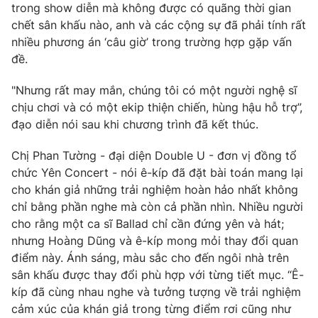
trong show diễn mà không được có quãng thời gian
Ðiện thoại Thời báo VTV:
024.66 897 897
chết sân khấu nào, anh và các cộng sự đã phải tính rất
Email:
toasoan@vtv.vn
nhiều phương án ‘câu giờ’ trong trường hợp gặp vấn
Liên hệ quảng cáo:
024-7300.7108
đề.
"Nhưng rất may mắn, chúng tôi có một người nghệ sĩ
chịu chơi và có một ekip thiện chiến, hùng hậu hỗ trợ”,
đạo diễn nói sau khi chương trình đã kết thúc.
Chị Phan Tường - đại diện Double U - đơn vị đồng tổ
chức Yên Concert - nói ê-kíp đã đặt bài toán mang lại
cho khán giả những trải nghiệm hoàn hảo nhất không
chỉ bằng phần nghe mà còn cả phần nhìn. Nhiều người
cho rằng một ca sĩ Ballad chỉ cần đứng yên và hát;
nhưng Hoàng Dũng và ê-kíp mong mỏi thay đổi quan
® Cấm sao chép dưới mọi hình thức nếu không có sự chấp
điểm này. Ánh sáng, màu sắc cho đến ngôi nhà trên
thuận bằng văn bản. Ghi rõ nguồn VTV.vn khi phát hành lại
sân khấu được thay đổi phù hợp với từng tiết mục. “Ê-
thông tin từ website này.
kíp đã cùng nhau nghe và tưởng tượng về trải nghiệm
cảm xúc của khán giả trong từng điểm rơi cũng như