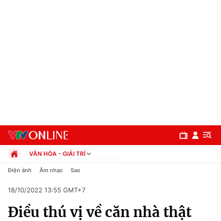
VĂN HÓA - GIẢI TRÍ
Chính trị
Điện ảnh
Âm nhạc
Sao
Xã hội
18/10/2022 13:55 GMT+7
Pháp luật
Chuyên mục
Kinh tế
Điều thú vị về căn nhà thật
Thể thao