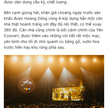
Phim VTV
được dàn dựng cầu kỳ, chất lượng.
Giải trí
Hậu trường
Bên cạnh giọng hát, khán giả choáng ngợp trước sân
Điện ảnh
khấu được Hoàng Dũng cùng ê-kíp dựng hẳn một căn
Đời sống
Nhân vật
nhà thật hoành tráng với đầy đủ nội thất, có thể xoay
Âm nhạc
Du lịch
360 độ. Căn nhà cũng chính là bối cảnh chính của Yên
Khán giả
Giáo dục
Sao
Concert, được thêm vào những chi tiết rất mộc mạc,
Làm đẹp
Giải sao mai
yên bình như lối đi nhỏ quanh co bằng gỗ, vườn hoa
Tuyển sinh
Công nghệ
trước hiên hay khu rừng phía sau.
Chất lượng cuộc sống
Học trực tuyến
Hitech Công nghệ tương lai
Giao lưu trực tuyến
Sản phẩm
Lịch phát sóng
Thị trường
Tư vấn
Chuyên mục khác
Emagazine
Podcast