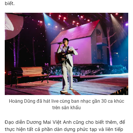
biết.
THỜI BÁO VTV
Theo dõi báo trên
Cơ quan chủ quản:
Đài Truyền hình Việt Nam
Cơ quan báo chí:
Thời báo VTV
Giấy phép hoạt động báo in và báo điện tử số 483/GP-BTTTT
cấp ngày 29/12/2023
Hoàng Dũng đã hát live cùng ban nhạc gần 30 ca khúc
Tổng Biên tập:
Vũ Thanh Thủy
trên sân khấu
Phó Tổng Biên tập:
Nguyễn Thị Mỹ Hạnh, Phạm Quốc Thắng,
Nguyễn Trọng Ninh
Đạo diễn Dương Mai Việt Anh cũng cho biết thêm, để
Tổng đài VTV:
024.38 355 931 - 024.38 355 932
thực hiện tất cả phần dàn dựng phức tạp và liên tiếp