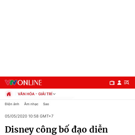
VĂN HÓA - GIẢI TRÍ
Chính trị
Điện ảnh
Âm nhạc
Sao
Xã hội
05/05/2020 10:58 GMT+7
Pháp luật
Chuyên mục
Kinh tế
Disney công bố đạo diễn
Thể thao