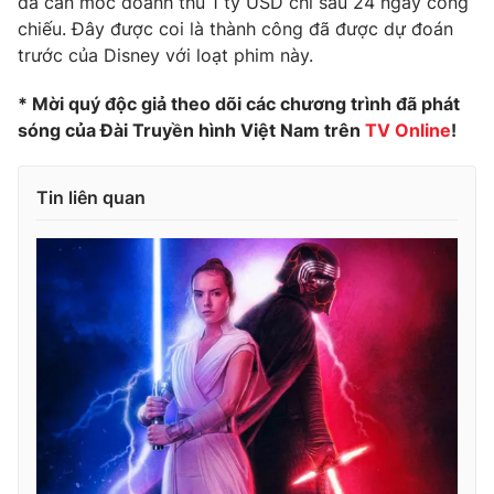
đã cán mốc doanh thu 1 tỷ USD chỉ sau 24 ngày công
Ðiện thoại Thời báo VTV:
024.66 897 897
chiếu. Đây được coi là thành công đã được dự đoán
Email:
toasoan@vtv.vn
trước của Disney với loạt phim này.
Liên hệ quảng cáo:
024-7300.7108
* Mời quý độc giả theo dõi các chương trình đã phát
sóng của Đài Truyền hình Việt Nam trên
TV Online
!
Tin liên quan
® Cấm sao chép dưới mọi hình thức nếu không có sự chấp
thuận bằng văn bản. Ghi rõ nguồn VTV.vn khi phát hành lại
thông tin từ website này.