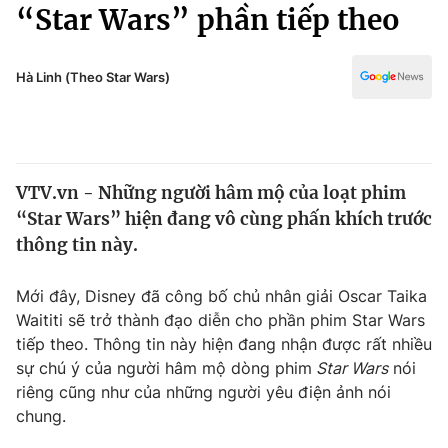
Chính trị
“Star Wars” phần tiếp theo
Truyền hình
Văn hóa - Giải trí
Xã hội
Y tế
Hà Linh (Theo Star Wars)
Đời sống
Pháp luật
Công nghệ
Giáo dục
Y tế
VTV.vn - Những người hâm mộ của loạt phim
“Star Wars” hiện đang vô cùng phấn khích trước
Thế giới
thông tin này.
Tin tức
Kinh tế
Mới đây, Disney đã công bố chủ nhân giải Oscar Taika
Thế giới đó đây
Waititi sẽ trở thành đạo diễn cho phần phim Star Wars
Tài chính
tiếp theo. Thông tin này hiện đang nhận được rất nhiều
Dữ liệu và đời sống
Câu chuyện quốc tế
sự chú ý của người hâm mộ dòng phim
Star Wars
nói
Thị trường
riêng cũng như của những người yêu điện ảnh nói
Truyền hình
chung.
Góc doanh nghiệp