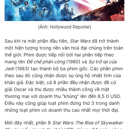
(Ảnh: Hollywood Reporter)
THỜI BÁO VTV
Sau khi ra mắt phần đầu tiên,
Star Wars
đã trở thành
một hiện tượng trong nền văn hoá đại chúng trên toàn
thế giới. Phim được tiếp nối bởi hai phần tiếp theo
Theo dõi báo trên
mang tên
Đế chế phản công
(1980) và
Sự trở lại của
Jedi
(1983) tạo thành bộ ba phim gốc. Các phần phim
Cơ quan chủ quản:
Đài Truyền hình Việt Nam
theo sau đó cũng nhận được sự ủng hộ nhiệt tình của
Cơ quan báo chí:
Thời báo VTV
khán giả. Đặc biệt, cả 8 phần đều nhận được đề cử
Giấy phép hoạt động báo in và báo điện tử số 483/GP-BTTTT
giải Oscar và thu được nhiều thành công về mặt
cấp ngày 29/12/2023
thương mại với doanh thu "khủng" lên đến 8,5 tỉ USD.
Tổng Biên tập:
Vũ Thanh Thủy
Điều này cũng giúp loạt phim đứng thứ 3 trong danh
những loạt phim có doanh thu cao nhất mọi thời đại.
Phó Tổng Biên tập:
Nguyễn Thị Mỹ Hạnh, Phạm Quốc Thắng,
Nguyễn Trọng Ninh
Mới đây nhất, phần 9
Star Wars: The Rise of Skywalker
Tổng đài VTV:
024.38 355 931 - 024.38 355 932