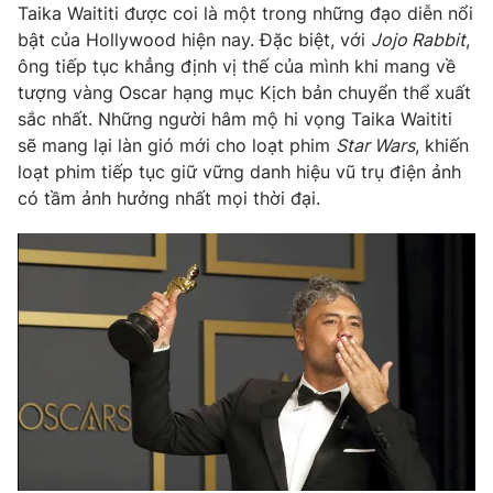
Phim VTV
Taika Waititi được coi là một trong những đạo diễn nổi
Giải trí
bật của Hollywood hiện nay. Đặc biệt, với
Jojo Rabbit
,
Hậu trường
ông tiếp tục khẳng định vị thế của mình khi mang về
Điện ảnh
Đời sống
tượng vàng Oscar hạng mục Kịch bản chuyển thể xuất
Nhân vật
Âm nhạc
sắc nhất. Những người hâm mộ hi vọng Taika Waititi
Du lịch
Khán giả
sẽ mang lại làn gió mới cho loạt phim
Star Wars
, khiến
Giáo dục
Sao
loạt phim tiếp tục giữ vững danh hiệu vũ trụ điện ảnh
Làm đẹp
Giải sao mai
Tuyển sinh
có tầm ảnh hưởng nhất mọi thời đại.
Công nghệ
Chất lượng cuộc sống
Học trực tuyến
Hitech Công nghệ tương lai
Giao lưu trực tuyến
Sản phẩm
Lịch phát sóng
Thị trường
Tư vấn
Chuyên mục khác
Emagazine
Podcast