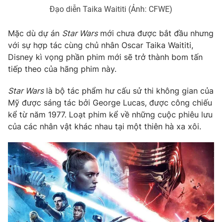
Đạo diễn Taika Waititi (Ảnh: CFWE)
Photo
Infographic
Mặc dù dự án
Star Wars
mới chưa được bắt đầu nhưng
Video
Shorts video
với sự hợp tác cùng chủ nhân Oscar Taika Waititi,
Disney kì vọng phần phim mới sẽ trở thành bom tấn
tiếp theo của hãng phim này.
VTV Money
VTV Thể thao
Star Wars
là bộ tác phẩm hư cấu sử thi không gian của
VTV Sức khoẻ
Bất động sản
Mỹ được sáng tác bởi George Lucas, được công chiếu
kể từ năm 1977. Loạt phim kể về những cuộc phiêu lưu
của các nhân vật khác nhau tại một thiên hà xa xôi.
Thị trường 24h
Tấm lòng Việt
VTV4
Vươn mình bằng AI
VTV9
VTV8
Liên hệ tòa soạn
English