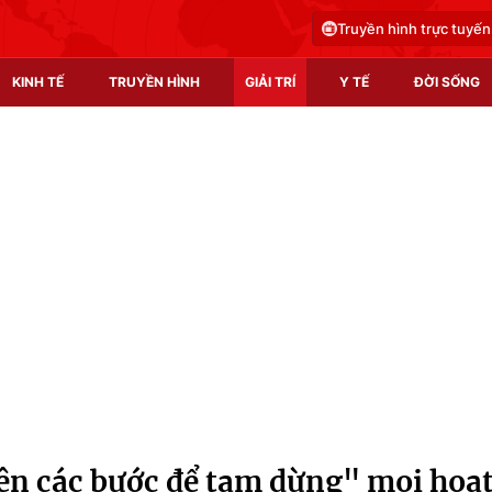
Truyền hình trực tuyến
KINH TẾ
TRUYỀN HÌNH
GIẢI TRÍ
Y TẾ
ĐỜI SỐNG
Pháp luật
Y tế
Truyền hình
Multimedia
Phim VTV
Video
Hậu trường
Shorts video
Nhân vật
Podcast
Khán giả
EMagazine
Giải sao mai
Photo
ện các bước để tạm dừng" mọi hoạ
Infographic