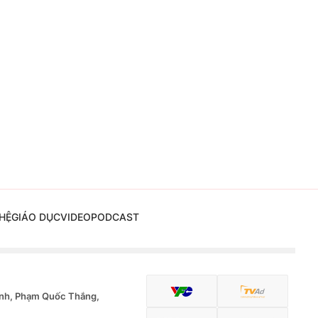
HỆ
GIÁO DỤC
VIDEO
PODCAST
nh, Phạm Quốc Thắng,