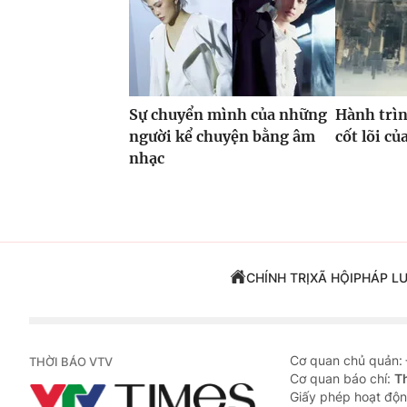
Sự chuyển mình của những
Hành trìn
người kể chuyện bằng âm
cốt lõi c
nhạc
CHÍNH TRỊ
XÃ HỘI
PHÁP L
Cơ quan chủ quản:
THỜI BÁO VTV
Cơ quan báo chí:
T
Giấy phép hoạt độn