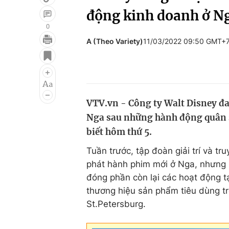
động kinh doanh ở N
0
A (Theo Variety)
11/03/2022 09:50 GMT+
Giải trí
Đời sống
Điện ảnh
Du lịch
Âm nhạc
Làm đẹp
VTV.vn - Công ty Walt Disney đa
Sao
Chất lượng cuộc sốn
Nga sau những hành động quân s
biết hôm thứ 5.
Tuần trước, tập đoàn giải trí và 
phát hành phim mới ở Nga, nhưng 
đóng phần còn lại các hoạt động tạ
thương hiệu sản phẩm tiêu dùng t
St.Petersburg.