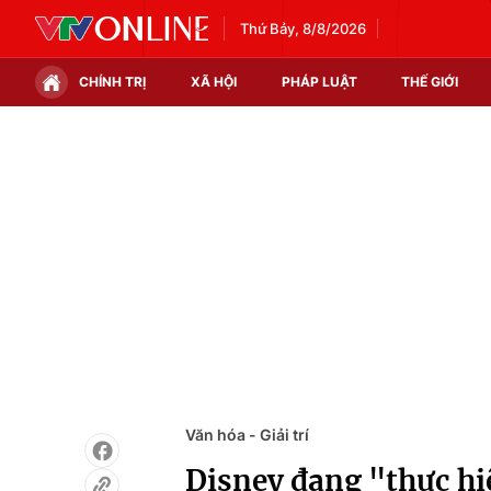
Thứ Bảy, 8/8/2026
CHÍNH TRỊ
XÃ HỘI
PHÁP LUẬT
THẾ GIỚI
Chính trị
Xã hội
Thế giới
Kinh tế
Tin tức
Tài chính
Thế giới đó đây
Thị trường
Câu chuyện quốc tế
Góc doanh nghiệp
Dữ liệu và đời sống
Văn hóa - Giải trí
Disney đang "thực hi