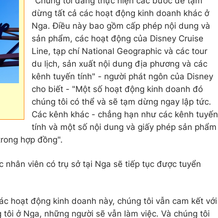
"Chúng tôi đang thực hiện các bước để tạm
dừng tất cả các hoạt động kinh doanh khác ở
Nga. Điều này bao gồm cấp phép nội dung và
sản phẩm, các hoạt động của Disney Cruise
Line, tạp chí National Geographic và các tour
du lịch, sản xuất nội dung địa phương và các
kênh tuyến tính" - người phát ngôn của Disney
cho biết - "Một số hoạt động kinh doanh đó
chúng tôi có thể và sẽ tạm dừng ngay lập tức.
Các kênh khác - chẳng hạn như các kênh tuyến
tính và một số nội dung và giấy phép sản phẩm
trong hợp đồng".
 nhân viên có trụ sở tại Nga sẽ tiếp tục được tuyển
ác hoạt động kinh doanh này, chúng tôi vẫn cam kết với
 tôi ở Nga, những người sẽ vẫn làm việc. Và chúng tôi