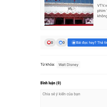
VTV.v
phim 
không
0
0
Bài đọc hay? Thả t
Từ khóa:
Walt Disney
Bình luận
(
0
)