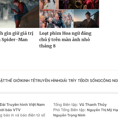
h gìn giữ giá trị
Loạt phim Hoa ngữ đáng
ủa Spider-Man
chú ý trên màn ảnh nhỏ
tháng 8
UẬT
THẾ GIỚI
KINH TẾ
TRUYỀN HÌNH
GIẢI TRÍ
Y TẾ
ĐỜI SỐNG
CÔNG NG
Đài Truyền hình Việt Nam
Tổng Biên tập:
Vũ Thanh Thủy
hời báo VTV
Phó Tổng Biên tập:
Nguyễn Thị Mỹ Hạ
g báo in và báo điện tử số
Nguyễn Trọng Ninh