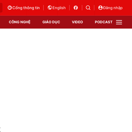
Cổng thông tin
English
Đăng nhập
CÔNG NGHỆ
GIÁO DỤC
VIDEO
PODCAST
VTV Money
VTV Thể thao
VTV Sức khoẻ
Bất động sản
Thị trường 24h
Tấm lòng Việt
Vươn mình bằng AI
VTV4
VTV8
VTV9
Lịch phát sóng
Giao lưu trực tuyến
t
Sự kiện