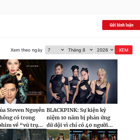
Gửi bình luận
Xem theo ngày
XEM
của Steven Nguyễn
BLACKPINK: Sự kiện kỷ
hông có trong
niệm 10 năm bị phản ứng
phim về “vũ trụ...
dữ dội vì chỉ có 40 người...