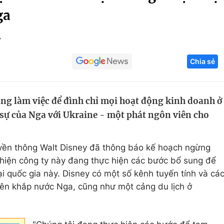
ga
Góc ảnh
7
Giáo dục
Công nghệ
Chia sẻ
Tuyển sinh
Hitech Công ng
Học trực tuyến
Sản phẩm
ng làm việc để đình chỉ mọi hoạt động kinh doanh ở
g
Thị trường
ự của Nga với Ukraine - một phát ngôn viên cho
Tư vấn
truyền thông Walt Disney đã thông báo kế hoạch ngừng
hiện công ty này đang thực hiện các bước bổ sung để
i quốc gia này. Disney có một số kênh tuyến tính và cá
rên khắp nước Nga, cũng như một cảng du lịch ở