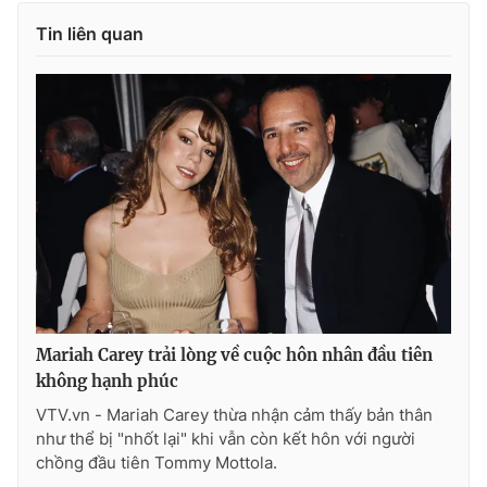
Tin liên quan
THỜI BÁO VTV
Theo dõi báo trên
Cơ quan chủ quản:
Đài Truyền hình Việt Nam
Cơ quan báo chí:
Thời báo VTV
Giấy phép hoạt động báo in và báo điện tử số 483/GP-BTTTT
Mariah Carey trải lòng về cuộc hôn nhân đầu tiên
cấp ngày 29/12/2023
không hạnh phúc
Tổng Biên tập:
Vũ Thanh Thủy
VTV.vn - Mariah Carey thừa nhận cảm thấy bản thân
Phó Tổng Biên tập:
Nguyễn Thị Mỹ Hạnh, Phạm Quốc Thắng,
như thể bị "nhốt lại" khi vẫn còn kết hôn với người
Nguyễn Trọng Ninh
chồng đầu tiên Tommy Mottola.
Tổng đài VTV:
024.38 355 931 - 024.38 355 932