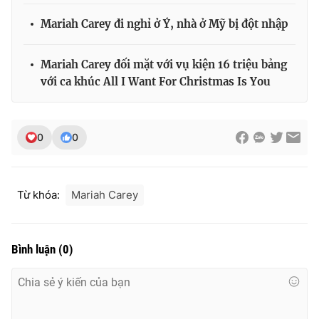
Ðiện thoại Thời báo VTV:
024.66 897 897
Mariah Carey đi nghỉ ở Ý, nhà ở Mỹ bị đột nhập
Email:
toasoan@vtv.vn
Liên hệ quảng cáo:
024-7300.7108
Mariah Carey đối mặt với vụ kiện 16 triệu bảng
với ca khúc All I Want For Christmas Is You
0
0
Từ khóa:
Mariah Carey
Bình luận
(
0
)
® Cấm sao chép dưới mọi hình thức nếu không có sự chấp
thuận bằng văn bản. Ghi rõ nguồn VTV.vn khi phát hành lại
thông tin từ website này.