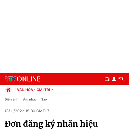
VĂN HÓA - GIẢI TRÍ
Chính trị
Điện ảnh
Âm nhạc
Sao
Xã hội
18/11/2022 15:30 GMT+7
Pháp luật
Chuyên mục
Kinh tế
Đơn đăng ký nhãn hiệu
Thể thao