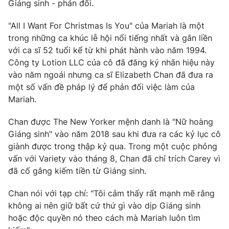
Phim VTV
Giáng sinh - phản đối.
Giải trí
Hậu trường
"All I Want For Christmas Is You" của Mariah là một
Điện ảnh
trong những ca khúc lễ hội nổi tiếng nhất và gắn liền
Đời sống
Nhân vật
với ca sĩ 52 tuổi kể từ khi phát hành vào năm 1994.
Âm nhạc
Du lịch
Công ty Lotion LLC của cô đã đăng ký nhãn hiệu này
Khán giả
Giáo dục
Sao
vào năm ngoái nhưng ca sĩ Elizabeth Chan đã đưa ra
Làm đẹp
Giải sao mai
một số vấn đề pháp lý để phản đối việc làm của
Tuyển sinh
Mariah.
Công nghệ
Chất lượng cuộc sống
Học trực tuyến
Hitech Công nghệ tương lai
Chan được The New Yorker mệnh danh là "Nữ hoàng
Giao lưu trực tuyến
Giáng sinh" vào năm 2018 sau khi đưa ra các kỷ lục cô
Sản phẩm
giành được trong thập kỷ qua. Trong một cuộc phỏng
vấn với Variety vào tháng 8, Chan đã chỉ trích Carey vì
Lịch phát sóng
Thị trường
đã cố gắng kiếm tiền từ Giáng sinh.
Tư vấn
Chan nói với tạp chí: "Tôi cảm thấy rất mạnh mẽ rằng
Chuyên mục khác
không ai nên giữ bất cứ thứ gì vào dịp Giáng sinh
Emagazine
Podcast
hoặc độc quyền nó theo cách mà Mariah luôn tìm