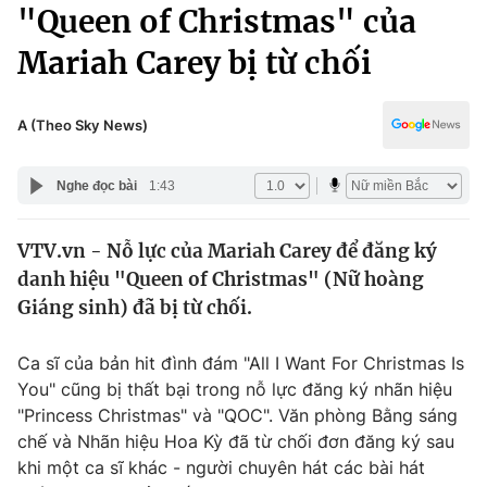
Chính trị
"Queen of Christmas" của
Truyền hình
Mariah Carey bị từ chối
Văn hóa - Giải trí
Xã hội
Y tế
Đời sống
A (Theo Sky News)
Pháp luật
Công nghệ
Giáo dục
Nghe đọc bài
1:43
Y tế
VTV.vn - Nỗ lực của Mariah Carey để đăng ký
Thế giới
danh hiệu "Queen of Christmas" (Nữ hoàng
Tin tức
Giáng sinh) đã bị từ chối.
Kinh tế
Thế giới đó đây
Ca sĩ của bản hit đình đám "All I Want For Christmas Is
Tài chính
Dữ liệu và đời sống
You" cũng bị thất bại trong nỗ lực đăng ký nhãn hiệu
Câu chuyện quốc tế
Thị trường
"Princess Christmas" và "QOC". Văn phòng Bằng sáng
chế và Nhãn hiệu Hoa Kỳ đã từ chối đơn đăng ký sau
Truyền hình
Góc doanh nghiệp
khi một ca sĩ khác - người chuyên hát các bài hát