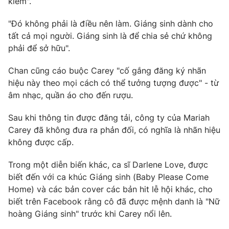
kiếm".
Photo
Infographic
"Đó không phải là điều nên làm. Giáng sinh dành cho
tất cả mọi người. Giáng sinh là để chia sẻ chứ không
Video
Shorts video
phải để sở hữu".
Chan cũng cáo buộc Carey "cố gắng đăng ký nhãn
VTV Money
VTV Thể thao
hiệu này theo mọi cách có thể tưởng tượng được" - từ
âm nhạc, quần áo cho đến rượu.
VTV Sức khoẻ
Bất động sản
Sau khi thông tin được đăng tải, công ty của Mariah
Carey đã không đưa ra phản đối, có nghĩa là nhãn hiệu
Thị trường 24h
Tấm lòng Việt
không được cấp.
VTV4
Trong một diễn biến khác, ca sĩ Darlene Love, được
Vươn mình bằng AI
biết đến với ca khúc Giáng sinh (Baby Please Come
Home) và các bản cover các bản hit lễ hội khác, cho
VTV9
VTV8
biết trên Facebook rằng cô đã được mệnh danh là "Nữ
hoàng Giáng sinh" trước khi Carey nổi lên.
Liên hệ tòa soạn
English