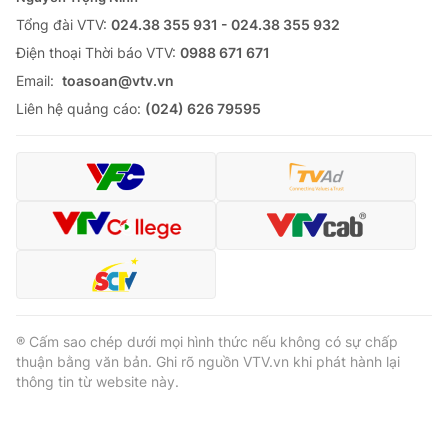
Tổng đài VTV:
024.38 355 931 - 024.38 355 932
Ðiện thoại Thời báo VTV:
0988 671 671
Email:
toasoan@vtv.vn
Liên hệ quảng cáo:
(024) 626 79595
® Cấm sao chép dưới mọi hình thức nếu không có sự chấp
thuận bằng văn bản. Ghi rõ nguồn VTV.vn khi phát hành lại
thông tin từ website này.