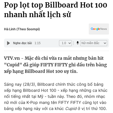
Chính trị
Pop lọt top Billboard Hot 100
Truyền hình
nhanh nhất lịch sử
Văn hóa - Giải trí
Xã hội
Y tế
Đời sống
Hà Linh (Theo Soompi)
Pháp luật
Công nghệ
Giáo dục
Nghe đọc bài
1:15
Y tế
VTV.vn - Mặc dù chỉ vừa ra mắt nhưng bản hit
Thế giới
"Cupid" đã giúp FIFTY FIFTY ghi dấu trên bảng
Tin tức
xếp hạng Billboard Hot 100 uy tín.
Kinh tế
Thế giới đó đây
Sáng nay (28/3), Billboard chính thức công bố bảng
Tài chính
Dữ liệu và đời sống
xếp hạng Billboard Hot 100 - xếp hạng những ca khúc
Câu chuyện quốc tế
Thị trường
nổi tiếng nhất tại Mỹ - tuần này. Theo đó, nhóm nhạc
nữ mới của K-Pop mang tên FIFTY FIFTY cũng lọt vào
Truyền hình
Góc doanh nghiệp
bảng xếp hạng này với ca khúc
Cupid
ở vị trí thứ 100.