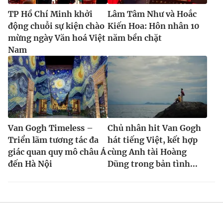
Ðiện thoại Thời báo VTV:
024.66 897 897
TP Hồ Chí Minh khởi
Lâm Tâm Như và Hoắc
Email:
toasoan@vtv.vn
động chuỗi sự kiện chào
Kiến Hoa: Hôn nhân 10
Liên hệ quảng cáo:
024-7300.7108
mừng ngày Văn hoá Việt
năm bền chặt
Nam
Van Gogh Timeless –
Chủ nhân hit Van Gogh
Triển lãm tương tác đa
hát tiếng Việt, kết hợp
giác quan quy mô châu Á
cùng Anh tài Hoàng
đến Hà Nội
Dũng trong bản tình...
® Cấm sao chép dưới mọi hình thức nếu không có sự chấp
thuận bằng văn bản. Ghi rõ nguồn VTV.vn khi phát hành lại
thông tin từ website này.