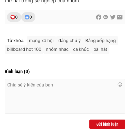
thứ hai trong sự nghiệp của nhóm.
Photo
Infographic
0
0
Video
Shorts video
Từ khóa:
mạng xã hội
đáng chú ý
Bảng xếp hạng
VTV Money
VTV Thể thao
billboard hot 100
nhóm nhạc
ca khúc
bài hát
VTV Sức khoẻ
Bất động sản
Bình luận
(
0
)
Thị trường 24h
Tấm lòng Việt
VTV4
Vươn mình bằng AI
VTV9
VTV8
Gửi bình luận
Liên hệ tòa soạn
English