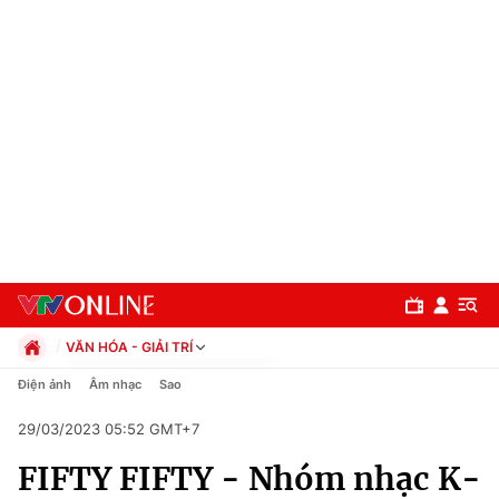
VĂN HÓA - GIẢI TRÍ
Chính trị
Điện ảnh
Âm nhạc
Sao
Xã hội
29/03/2023 05:52 GMT+7
Pháp luật
Chuyên mục
Kinh tế
FIFTY FIFTY - Nhóm nhạc K-
Thể thao