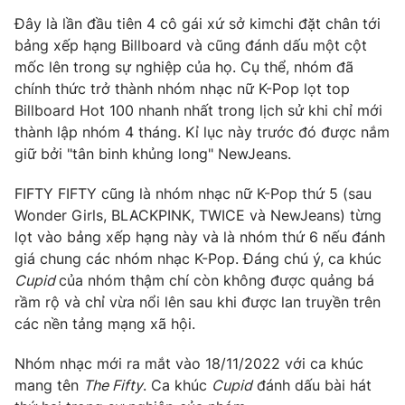
Phim VTV
Giải trí
Đây là lần đầu tiên 4 cô gái xứ sở kimchi đặt chân tới
Hậu trường
bảng xếp hạng Billboard và cũng đánh dấu một cột
Điện ảnh
mốc lên trong sự nghiệp của họ. Cụ thể, nhóm đã
Đời sống
Nhân vật
chính thức trở thành nhóm nhạc nữ K-Pop lọt top
Âm nhạc
Du lịch
Billboard Hot 100 nhanh nhất trong lịch sử khi chỉ mới
Khán giả
Giáo dục
Sao
thành lập nhóm 4 tháng. Kỉ lục này trước đó được nắm
Làm đẹp
Giải sao mai
giữ bởi "tân binh khủng long" NewJeans.
Tuyển sinh
Công nghệ
Chất lượng cuộc sống
FIFTY FIFTY cũng là nhóm nhạc nữ K-Pop thứ 5 (sau
Học trực tuyến
Hitech Công nghệ tương lai
Wonder Girls, BLACKPINK, TWICE và NewJeans) từng
Giao lưu trực tuyến
lọt vào bảng xếp hạng này và là nhóm thứ 6 nếu đánh
Sản phẩm
giá chung các nhóm nhạc K-Pop. Đáng chú ý, ca khúc
Cupid
của nhóm thậm chí còn không được quảng bá
Lịch phát sóng
Thị trường
rầm rộ và chỉ vừa nổi lên sau khi được lan truyền trên
Tư vấn
các nền tảng mạng xã hội.
Chuyên mục khác
Nhóm nhạc mới ra mắt vào 18/11/2022 với ca khúc
Emagazine
Podcast
mang tên
The Fifty
. Ca khúc
Cupid
đánh dấu bài hát