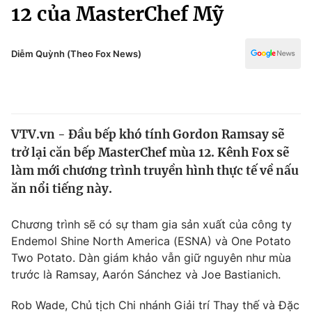
Chính trị
12 của MasterChef Mỹ
Truyền hình
Văn hóa - Giải trí
Xã hội
Y tế
Diễm Quỳnh (Theo Fox News)
Đời sống
Pháp luật
Công nghệ
Giáo dục
Y tế
VTV.vn - Đầu bếp khó tính Gordon Ramsay sẽ
trở lại căn bếp MasterChef mùa 12. Kênh Fox sẽ
Thế giới
làm mới chương trình truyền hình thực tế về nấu
ăn nổi tiếng này.
Tin tức
Kinh tế
Thế giới đó đây
Chương trình sẽ có sự tham gia sản xuất của công ty
Tài chính
Endemol Shine North America (ESNA) và One Potato
Dữ liệu và đời sống
Câu chuyện quốc tế
Two Potato. Dàn giám khảo vẫn giữ nguyên như mùa
Thị trường
trước là Ramsay, Aarón Sánchez và Joe Bastianich.
Truyền hình
Góc doanh nghiệp
Rob Wade, Chủ tịch Chi nhánh Giải trí Thay thế và Đặc