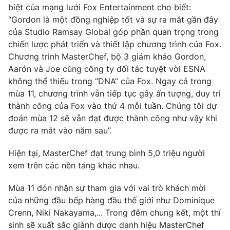
Phim VTV
biệt của mạng lưới Fox Entertainment cho biết:
Giải trí
“Gordon là một đồng nghiệp tốt và sự ra mắt gần đây
Hậu trường
của Studio Ramsay Global góp phần quan trọng trong
Điện ảnh
Đời sống
Nhân vật
chiến lược phát triển và thiết lập chương trình của Fox.
Âm nhạc
Chương trình MasterChef, bộ 3 giám khảo Gordon,
Du lịch
Khán giả
Aarón và Joe cùng công ty đối tác tuyệt vời ESNA
Giáo dục
Sao
không thể thiếu trong “DNA” của Fox. Ngay cả trong
Làm đẹp
Giải sao mai
Tuyển sinh
mùa 11, chương trình vẫn tiếp tục gây ấn tượng, duy trì
Công nghệ
Chất lượng cuộc sống
thành công của Fox vào thứ 4 mỗi tuần. Chúng tôi dự
Học trực tuyến
đoán mùa 12 sẽ vẫn đạt được thành công như vậy khi
Hitech Công nghệ tương lai
Giao lưu trực tuyến
được ra mắt vào năm sau”.
Sản phẩm
Hiện tại, MasterChef đạt trung bình 5,0 triệu người
Lịch phát sóng
Thị trường
xem trên các nền tảng khác nhau.
Tư vấn
Mùa 11 đón nhận sự tham gia với vai trò khách mời
Chuyên mục khác
của những đầu bếp hàng đầu thế giới như Dominique
Crenn, Niki Nakayama,... Trong đêm chung kết, một thí
Emagazine
Podcast
sinh sẽ xuất sắc giành được danh hiệu MasterChef