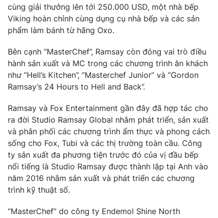
cùng giải thưởng lên tới 250.000 USD, một nhà bếp
Photo
Infographic
Viking hoàn chỉnh cùng dụng cụ nhà bếp và các sản
phẩm làm bánh từ hãng Oxo.
Video
Shorts video
Bên cạnh “MasterChef”, Ramsay còn đóng vai trò điều
hành sản xuất và MC trong các chương trình ăn khách
VTV Money
VTV Thể thao
như “Hell’s Kitchen”, “Masterchef Junior” và “Gordon
Ramsay’s 24 Hours to Hell and Back”.
VTV Sức khoẻ
Bất động sản
Ramsay và Fox Entertainment gần đây đã hợp tác cho
ra đời Studio Ramsay Global nhằm phát triển, sản xuất
Thị trường 24h
Tấm lòng Việt
và phân phối các chương trình ẩm thực và phong cách
sống cho Fox, Tubi và các thị trường toàn cầu. Công
ty sản xuất đa phương tiện trước đó của vị đầu bếp
VTV4
Vươn mình bằng AI
nổi tiếng là Studio Ramsay được thành lập tại Anh vào
năm 2016 nhằm sản xuất và phát triển các chương
VTV9
VTV8
trình kỹ thuật số.
“MasterChef” do công ty Endemol Shine North
Liên hệ tòa soạn
English