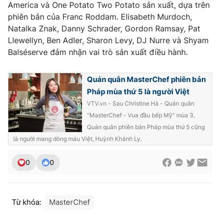
America và One Potato Two Potato sản xuất, dựa trên
phiên bản của Franc Roddam. Elisabeth Murdoch,
Natalka Znak, Danny Schrader, Gordon Ramsay, Pat
Llewellyn, Ben Adler, Sharon Levy, DJ Nurre và Shyam
THỜI BÁO VTV
Balséserve đảm nhận vai trò sản xuất điều hành.
Quán quân MasterChef phiên bản
Pháp mùa thứ 5 là người Việt
Theo dõi báo trên
VTV.vn - Sau Christine Hà - Quán quân
"MasterChef - Vua đầu bếp Mỹ" mùa 3,
Cơ quan chủ quản:
Đài Truyền hình Việt Nam
Quán quân phiên bản Pháp mùa thứ 5 cũng
Cơ quan báo chí:
Thời báo VTV
là người mang dòng máu Việt, Huỳnh Khánh Ly.
Giấy phép hoạt động báo in và báo điện tử số 483/GP-BTTTT
cấp ngày 29/12/2023
0
0
Tổng Biên tập:
Vũ Thanh Thủy
Phó Tổng Biên tập:
Nguyễn Thị Mỹ Hạnh, Phạm Quốc Thắng,
Nguyễn Trọng Ninh
Từ khóa:
MasterChef
Tổng đài VTV:
024.38 355 931 - 024.38 355 932