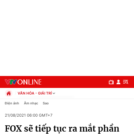
VĂN HÓA - GIẢI TRÍ
Chính trị
Điện ảnh
Âm nhạc
Sao
Xã hội
21/08/2021 06:00 GMT+7
Pháp luật
Chuyên mục
Kinh tế
FOX sẽ tiếp tục ra mắt phần
Thể thao