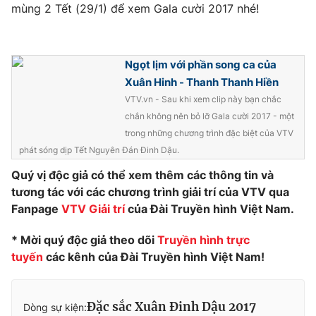
Phim VTV
mùng 2 Tết (29/1) để xem Gala cười 2017 nhé!
Giải trí
Hậu trường
Điện ảnh
Đời sống
Nhân vật
Ngọt lịm với phần song ca của
Âm nhạc
Xuân Hinh - Thanh Thanh Hiền
Du lịch
Khán giả
Giáo dục
Sao
VTV.vn - Sau khi xem clip này bạn chắc
Làm đẹp
Giải sao mai
chắn không nên bỏ lỡ Gala cười 2017 - một
Tuyển sinh
trong những chương trình đặc biệt của VTV
Công nghệ
Chất lượng cuộc sống
phát sóng dịp Tết Nguyên Đán Đinh Dậu.
Học trực tuyến
Hitech Công nghệ tương lai
Quý vị độc giả có thể xem thêm các thông tin và
Giao lưu trực tuyến
tương tác với các chương trình giải trí của VTV qua
Sản phẩm
Fanpage
VTV Giải trí
của Đài Truyền hình Việt Nam.
Lịch phát sóng
Thị trường
* Mời quý độc giả theo dõi
Truyền hình trực
Tư vấn
tuyến
các kênh của Đài Truyền hình Việt Nam!
Chuyên mục khác
Emagazine
Podcast
Đặc sắc Xuân Đinh Dậu 2017
Dòng sự kiện: