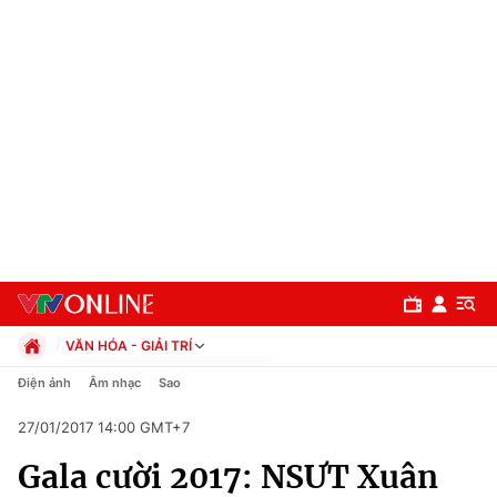
VĂN HÓA - GIẢI TRÍ
Chính trị
Điện ảnh
Âm nhạc
Sao
Xã hội
27/01/2017 14:00 GMT+7
Pháp luật
Chuyên mục
Kinh tế
Gala cười 2017: NSƯT Xuân
Thể thao