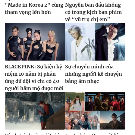
"Made in Korea 2" cùng
Nguyễn ban đầu không
tham vọng lớn hơn
có trong kịch bản phim
về “vũ trụ chị em”
BLACKPINK: Sự kiện kỷ
Sự chuyển mình của
niệm 10 năm bị phản
những người kể chuyện
ứng dữ dội vì chỉ có 40
bằng âm nhạc
người hâm mộ được mời