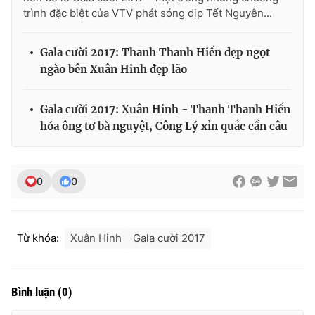
Ðiện thoại Thời báo VTV:
024.66 897 897
trình đặc biệt của VTV phát sóng dịp Tết Nguyên...
Email:
toasoan@vtv.vn
Liên hệ quảng cáo:
024-7300.7108
Gala cười 2017: Thanh Thanh Hiền đẹp ngọt
ngào bên Xuân Hinh đẹp lão
Gala cười 2017: Xuân Hinh - Thanh Thanh Hiền
hóa ông tơ bà nguyệt, Công Lý xỉn quắc cần câu
0
0
Từ khóa:
Xuân Hinh
Gala cười 2017
® Cấm sao chép dưới mọi hình thức nếu không có sự chấp
thuận bằng văn bản. Ghi rõ nguồn VTV.vn khi phát hành lại
thông tin từ website này.
Bình luận
(
0
)