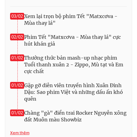
Photo
Infographic
Xem lại trọn bộ phim Tết "Matxcơva -
03/02
Mùa thay lá"
Video
Shorts video
Phim Tết "Matxcơva - Mùa thay lá" cực
02/02
hút khán giả
VTV Money
VTV Thể thao
Thưởng thức bản mash-up nhạc phim
01/02
VTV Sức khoẻ
Bất động sản
Tuổi thanh xuân 2 - Zippo, Mù tạt và Em
cực chất
Thị trường 24h
Tấm lòng Việt
Gặp gỡ diễn viên truyền hình Xuân Đinh
01/02
Dậu: Sao phim Việt và những dấu ấn khó
VTV4
Vươn mình bằng AI
quên
Chàng "gà" điển trai Rocker Nguyễn xông
01/02
VTV9
VTV8
đất Muôn màu Showbiz
Xem thêm
Liên hệ tòa soạn
English