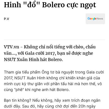
Chính trị
Hinh "đổ" Bolero cực ngọt
Truyền hình
Văn hóa - Giải trí
Xã hội
Y tế
P.V
Đời sống
Pháp luật
Công nghệ
Giáo dục
Y tế
VTV.vn - Không chỉ nổi tiếng với chèo, chầu
văn…, với Gala cười 2017, bạn sẽ được nghe
Thế giới
NSƯT Xuân Hinh hát Bolero.
Tin tức
Kinh tế
Tham gia tiểu phẩm Ông tơ bà nguyệt trong Gala cười
Thế giới đó đây
2017, NSƯT Xuân Hinh không chỉ khiến khán giả của
Tài chính
mình cực kỳ thư giãn với phần tấu hài mà hơn thế, vô
Dữ liệu và đời sống
Câu chuyện quốc tế
cùng "phê" khi nghe anh hát Bolero.
Thị trường
Truyền hình
Bạn tin không? Nếu không, hãy xem trích đoạn ngắn
Góc doanh nghiệp
dưới đây. Sau đó, hãy cùng chờ đợi đến 20h ngày