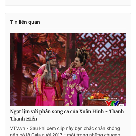
Tin liên quan
THỜI BÁO VTV
Theo dõi báo trên
Cơ quan chủ quản:
Đài Truyền hình Việt Nam
Cơ quan báo chí:
Thời báo VTV
Giấy phép hoạt động báo in và báo điện tử số 483/GP-BTTTT
cấp ngày 29/12/2023
Tổng Biên tập:
Vũ Thanh Thủy
Ngọt lịm với phần song ca của Xuân Hinh - Thanh
Phó Tổng Biên tập:
Nguyễn Thị Mỹ Hạnh, Phạm Quốc Thắng,
Thanh Hiền
Nguyễn Trọng Ninh
VTV.vn - Sau khi xem clip này bạn chắc chắn không
Tổng đài VTV:
024.38 355 931 - 024.38 355 932
nên bỏ lỡ Gala cười 2017 - một trong những chương