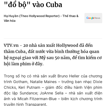
Chính trị
"đổ bộ" vào Cuba
Truyền hình
Văn hóa - Giải trí
Xã hội
Hạ Huyền (Theo Hollywood Reporter) - Thể thao &
Y tế
Văn hóa
Đời sống
Pháp luật
Công nghệ
Giáo dục
Y tế
VTV.vn - 20 nhà sản xuất Hollywood đã đến
thăm Cuba, đất nước vừa bình thường hóa quan
Thế giới
hệ ngoại giao với Mỹ sau 50 năm, để tìm kiếm cơ
hội làm phim ở đây.
Tin tức
Kinh tế
Thế giới đó đây
Trong số họ có nhà sản xuất Bruno Heller của chương
Tài chính
trình Gotham, Natalie Maines – trưởng ban nhạc Dixie
Dữ liệu và đời sống
Câu chuyện quốc tế
Chicks, Keri Putnam – giám đốc điều hành Viện phim
Thị trường
độc lập Sundance; JoAnne Sella – nhà sản xuất điện
Truyền hình
Góc doanh nghiệp
ảnh và Micah Fitzerman-Blue – biên kịch chương trình
truyền hình Transparent.