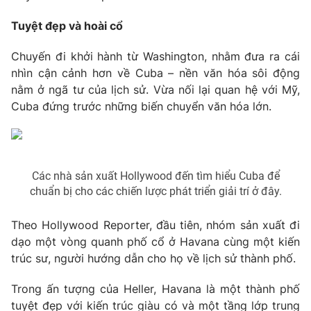
Phim VTV
Giải trí
Tuyệt đẹp và hoài cổ
Hậu trường
Điện ảnh
Đời sống
Chuyến đi khởi hành từ Washington, nhằm đưa ra cái
Nhân vật
Âm nhạc
nhìn cận cảnh hơn về Cuba – nền văn hóa sôi động
Du lịch
Khán giả
nằm ở ngã tư của lịch sử. Vừa nối lại quan hệ với Mỹ,
Giáo dục
Sao
Cuba đứng trước những biến chuyển văn hóa lớn.
Làm đẹp
Giải sao mai
Tuyển sinh
Công nghệ
Chất lượng cuộc sống
Học trực tuyến
Hitech Công nghệ tương lai
Giao lưu trực tuyến
Các nhà sản xuất Hollywood đến tìm hiểu Cuba để
chuẩn bị cho các chiến lược phát triển giải trí ở đây.
Sản phẩm
Lịch phát sóng
Thị trường
Theo Hollywood Reporter, đầu tiên, nhóm sản xuất đi
dạo một vòng quanh phố cổ ở Havana cùng một kiến
Tư vấn
trúc sư, người hướng dẫn cho họ về lịch sử thành phố.
Chuyên mục khác
Trong ấn tượng của Heller, Havana là một thành phố
Emagazine
Podcast
tuyệt đẹp với kiến trúc giàu có và một tầng lớp trung