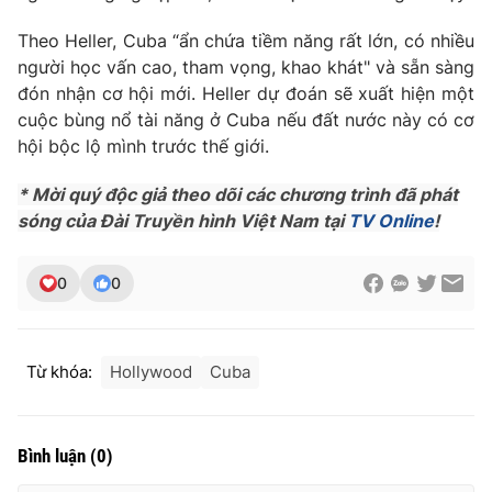
Ðiện thoại Thời báo VTV:
024.66 897 897
Theo Heller, Cuba “ẩn chứa tiềm năng rất lớn, có nhiều
Email:
toasoan@vtv.vn
người học vấn cao, tham vọng, khao khát" và sẵn sàng
Liên hệ quảng cáo:
024-7300.7108
đón nhận cơ hội mới. Heller dự đoán sẽ xuất hiện một
cuộc bùng nổ tài năng ở Cuba nếu đất nước này có cơ
hội bộc lộ mình trước thế giới.
* Mời quý độc giả theo dõi các chương trình đã phát
sóng của Đài Truyền hình Việt Nam tại
TV Online
!
0
0
Từ khóa:
Hollywood
Cuba
® Cấm sao chép dưới mọi hình thức nếu không có sự chấp
thuận bằng văn bản. Ghi rõ nguồn VTV.vn khi phát hành lại
thông tin từ website này.
Bình luận
(
0
)