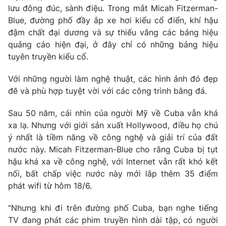
lưu đông đúc, sành điệu. Trong mắt Micah Fitzerman-
Photo
Infographic
Blue, đường phố đầy ắp xe hơi kiểu cổ điển, khí hậu
đậm chất đại dương và sự thiếu vắng các bảng hiệu
quảng cáo hiện đại, ở đây chỉ có những bảng hiệu
Video
Shorts video
tuyên truyền kiểu cổ.
VTV Money
VTV Thể thao
Với những người làm nghệ thuật, các hình ảnh đó đẹp
đẽ và phù hợp tuyệt vời với các công trình bằng đá.
VTV Sức khoẻ
Bất động sản
Sau 50 năm, cái nhìn của người Mỹ về Cuba vẫn khá
xa lạ. Nhưng với giới sản xuất Hollywood, điều họ chú
Thị trường 24h
Tấm lòng Việt
ý nhất là tiềm năng về công nghệ và giải trí của đất
nước này. Micah Fitzerman-Blue cho rằng Cuba bị tụt
hậu khá xa về công nghệ, với Internet vẫn rất khó kết
VTV4
Vươn mình bằng AI
nối, bất chấp việc nước này mới lắp thêm 35 điểm
phát wifi từ hôm 18/6.
VTV9
VTV8
“Nhưng khi đi trên đường phố Cuba, bạn nghe tiếng
TV đang phát các phim truyền hình dài tập, có người
Liên hệ tòa soạn
English