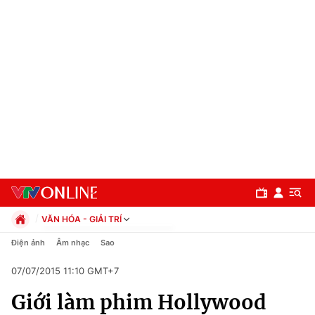
VĂN HÓA - GIẢI TRÍ
Chính trị
Điện ảnh
Âm nhạc
Sao
Xã hội
07/07/2015 11:10 GMT+7
Pháp luật
Chuyên mục
Kinh tế
Giới làm phim Hollywood
Thể thao