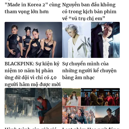
"Made in Korea 2" cùng
Nguyễn ban đầu không
tham vọng lớn hơn
có trong kịch bản phim
về “vũ trụ chị em”
BLACKPINK: Sự kiện kỷ
Sự chuyển mình của
niệm 10 năm bị phản
những người kể chuyện
ứng dữ dội vì chỉ có 40
bằng âm nhạc
người hâm mộ được mời