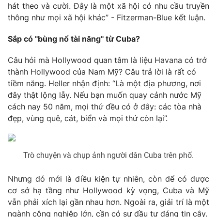
hát theo và cười. Đây là một xã hội có nhu cầu truyền
thông như mọi xã hội khác” - Fitzerman-Blue kết luận.
Sắp có "bùng nổ tài năng" từ Cuba?
THỜI BÁO VTV
Câu hỏi mà Hollywood quan tâm là liệu Havana có trở
thành Hollywood của Nam Mỹ? Câu trả lời là rất có
tiềm năng. Heller nhận định: “Là một địa phương, nơi
Theo dõi báo trên
đây thật lộng lẫy. Nếu bạn muốn quay cảnh nước Mỹ
cách nay 50 năm, mọi thứ đều có ở đây: các tòa nhà
đẹp, vùng quê, cát, biển và mọi thứ còn lại”.
Cơ quan chủ quản:
Đài Truyền hình Việt Nam
Cơ quan báo chí:
Thời báo VTV
Giấy phép hoạt động báo in và báo điện tử số 483/GP-BTTTT
Trò chuyện và chụp ảnh người dân Cuba trên phố.
cấp ngày 29/12/2023
Tổng Biên tập:
Vũ Thanh Thủy
Nhưng đó mới là điều kiện tự nhiên, còn để có được
Phó Tổng Biên tập:
Nguyễn Thị Mỹ Hạnh, Phạm Quốc Thắng,
cơ sở hạ tầng như Hollywood kỳ vọng, Cuba và Mỹ
Nguyễn Trọng Ninh
vẫn phải xích lại gần nhau hơn. Ngoài ra, giải trí là một
Tổng đài VTV:
024.38 355 931 - 024.38 355 932
ngành công nghiệp lớn, cần có sự đầu tư đáng tin cậy.