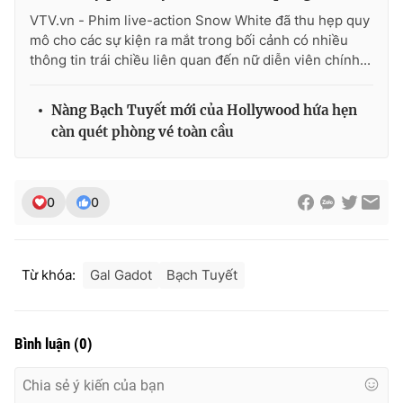
Ðiện thoại Thời báo VTV:
024.66 897 897
VTV.vn - Phim live-action Snow White đã thu hẹp quy
Email:
toasoan@vtv.vn
mô cho các sự kiện ra mắt trong bối cảnh có nhiều
thông tin trái chiều liên quan đến nữ diễn viên chính...
Liên hệ quảng cáo:
024-7300.7108
Nàng Bạch Tuyết mới của Hollywood hứa hẹn
càn quét phòng vé toàn cầu
0
0
Từ khóa:
Gal Gadot
Bạch Tuyết
® Cấm sao chép dưới mọi hình thức nếu không có sự chấp
thuận bằng văn bản. Ghi rõ nguồn VTV.vn khi phát hành lại
Bình luận
(
0
)
thông tin từ website này.