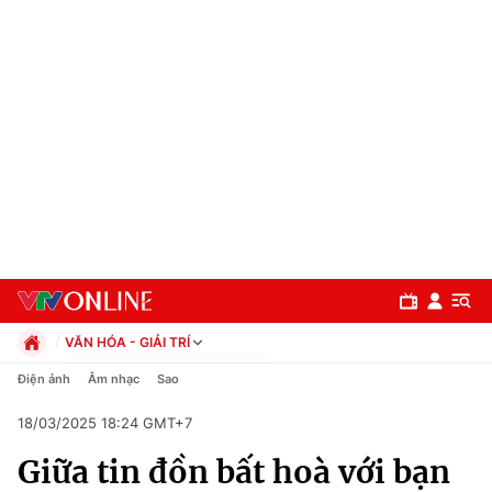
VĂN HÓA - GIẢI TRÍ
Chính trị
Điện ảnh
Âm nhạc
Sao
Xã hội
18/03/2025 18:24 GMT+7
Pháp luật
Chuyên mục
Kinh tế
Giữa tin đồn bất hoà với bạn
Thể thao