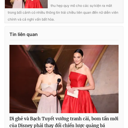
thu hẹp quy mô cho các sự kiện ra mắt
trong bối cảnh có nhiều thông tin trái chiều liên quan đến nữ diễn viên
chính và cả nghi vấn bất hòa.
THỜI BÁO VTV
Tin liên quan
Theo dõi báo trên
Cơ quan chủ quản:
Đài Truyền hình Việt Nam
Cơ quan báo chí:
Thời báo VTV
Giấy phép hoạt động báo in và báo điện tử số 483/GP-BTTTT
cấp ngày 29/12/2023
Tổng Biên tập:
Vũ Thanh Thủy
Phó Tổng Biên tập:
Nguyễn Thị Mỹ Hạnh, Phạm Quốc Thắng,
Nguyễn Trọng Ninh
Dì ghẻ và Bạch Tuyết vướng tranh cãi, bom tấn mới
Tổng đài VTV:
024.38 355 931 - 024.38 355 932
của Disney phải thay đổi chiến lược quảng bá