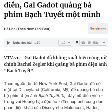
Chính trị
diễn, Gal Gadot quảng bá
Truyền hình
phim Bạch Tuyết một mình
Văn hóa - Giải trí
Xã hội
Y tế
Đời sống
Hà Linh (Theo New York Post)
Pháp luật
Công nghệ
Giáo dục
Nghe đọc bài
1:10
Y tế
VTV.vn - Gal Gadot đã không xuất hiện cùng nữ
Thế giới
chính Rachel Zegler khi quảng bá phim điện ảnh
Tin tức
"Bạch Tuyết".
Kinh tế
Thế giới đó đây
Theo nguồn tin từ New York Post, Gal Gadot đã có
Tài chính
Dữ liệu và đời sống
mặt tại Disneyland (California, Mỹ) để quảng bá cho
Câu chuyện quốc tế
Thị trường
bộ phim điện ảnh
Bạch Tuyết.
Tại đây, nữ diễn viên -
trong vai Hoàng hậu độc ác - đã chụp ảnh cùng dàn
Truyền hình
Góc doanh nghiệp
phản diện khác của Disney như Maleficent, Hades,