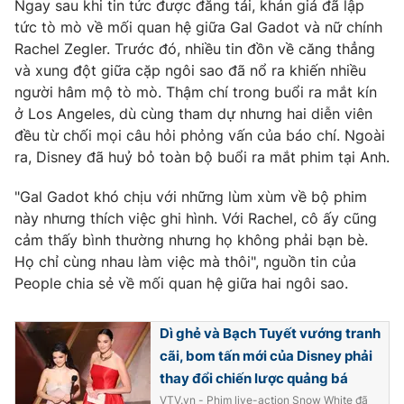
Ngay sau khi tin tức được đăng tải, khán giả đã lập
tức tò mò về mối quan hệ giữa Gal Gadot và nữ chính
Photo
Infographic
Rachel Zegler. Trước đó, nhiều tin đồn về căng thẳng
và xung đột giữa cặp ngôi sao đã nổ ra khiến nhiều
Video
Shorts video
người hâm mộ tò mò. Thậm chí trong buổi ra mắt kín
ở Los Angeles, dù cùng tham dự nhưng hai diễn viên
VTV Money
VTV Thể thao
đều từ chối mọi câu hỏi phỏng vấn của báo chí. Ngoài
ra, Disney đã huỷ bỏ toàn bộ buổi ra mắt phim tại Anh.
VTV Sức khoẻ
Bất động sản
"Gal Gadot khó chịu với những lùm xùm về bộ phim
này nhưng thích việc ghi hình. Với Rachel, cô ấy cũng
Thị trường 24h
Tấm lòng Việt
cảm thấy bình thường nhưng họ không phải bạn bè.
Họ chỉ cùng nhau làm việc mà thôi", nguồn tin của
People chia sẻ về mối quan hệ giữa hai ngôi sao.
VTV4
Vươn mình bằng AI
Dì ghẻ và Bạch Tuyết vướng tranh
VTV9
VTV8
cãi, bom tấn mới của Disney phải
thay đổi chiến lược quảng bá
Liên hệ tòa soạn
English
VTV.vn - Phim live-action Snow White đã