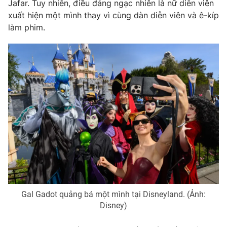
Phim VTV
Jafar. Tuy nhiên, điều đáng ngạc nhiên là nữ diễn viên
Giải trí
xuất hiện một mình thay vì cùng dàn diễn viên và ê-kíp
Hậu trường
làm phim.
Điện ảnh
Đời sống
Nhân vật
Âm nhạc
Du lịch
Khán giả
Giáo dục
Sao
Làm đẹp
Giải sao mai
Tuyển sinh
Công nghệ
Chất lượng cuộc sống
Học trực tuyến
Hitech Công nghệ tương lai
Giao lưu trực tuyến
Sản phẩm
Lịch phát sóng
Thị trường
Tư vấn
Gal Gadot quảng bá một mình tại Disneyland. (Ảnh:
Chuyên mục khác
Disney)
Emagazine
Podcast