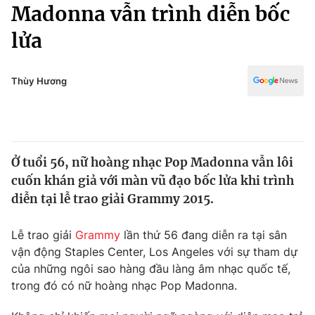
Chính trị
Madonna vẫn trình diễn bốc
Truyền hình
lửa
Văn hóa - Giải trí
Xã hội
Y tế
Đời sống
Thùy Hương
Pháp luật
Công nghệ
Giáo dục
Y tế
Ở tuổi 56, nữ hoàng nhạc Pop Madonna vẫn lôi
Thế giới
cuốn khán giả với màn vũ đạo bốc lửa khi trình
Tin tức
diễn tại lễ trao giải Grammy 2015.
Kinh tế
Thế giới đó đây
Lễ trao giải
Grammy
lần thứ 56 đang diễn ra tại sân
Tài chính
Dữ liệu và đời sống
vận động Staples Center, Los Angeles với sự tham dự
Câu chuyện quốc tế
Thị trường
của những ngôi sao hàng đầu làng âm nhạc quốc tế,
trong đó có nữ hoàng nhạc Pop Madonna.
Truyền hình
Góc doanh nghiệp