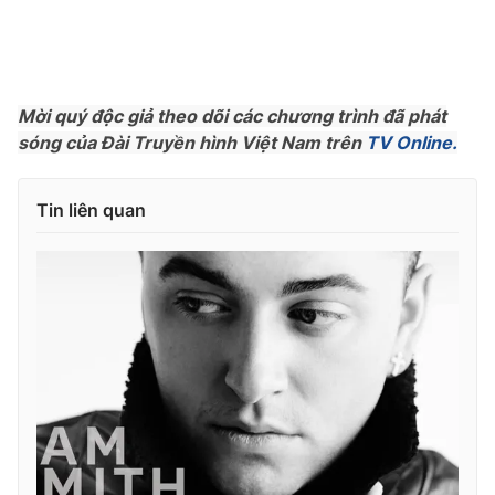
Photo
Infographic
Video
Shorts video
Mời quý độc giả theo dõi các chương trình đã phát
sóng của Đài Truyền hình Việt Nam trên
TV Online.
VTV Money
VTV Thể thao
Tin liên quan
VTV Sức khoẻ
Bất động sản
Thị trường 24h
Tấm lòng Việt
VTV4
Vươn mình bằng AI
VTV9
VTV8
Liên hệ tòa soạn
English