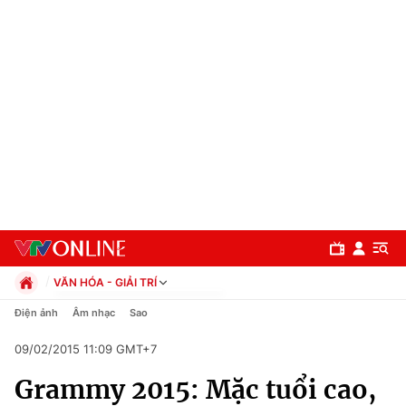
VĂN HÓA - GIẢI TRÍ
Chính trị
Điện ảnh
Âm nhạc
Sao
Xã hội
09/02/2015 11:09 GMT+7
Pháp luật
Chuyên mục
Kinh tế
Grammy 2015: Mặc tuổi cao,
Thể thao