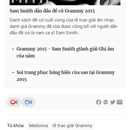
Sam Smith dẫn đầu đề cử Grammy 2015
Danh sách đề cử cuối cùng của lễ trao giải âm nhạc
danh giá Grammy đã vừa được công bố với người dẫn
THỜI BÁO VTV
dầu đề cử là nam ca sĩ Sam Smith.
Grammy 2015 - Sam Smith giành giải Ghi âm
Theo dõi báo trên
của năm
Soi trang phục hàng hiệu của sao tại Grammy
Cơ quan chủ quản:
Đài Truyền hình Việt Nam
2015
Cơ quan báo chí:
Thời báo VTV
Giấy phép hoạt động báo in và báo điện tử số 483/GP-BTTTT
cấp ngày 29/12/2023
0
0
Tổng Biên tập:
Vũ Thanh Thủy
Phó Tổng Biên tập:
Nguyễn Thị Mỹ Hạnh, Phạm Quốc Thắng,
Nguyễn Trọng Ninh
Tổng đài VTV:
024.38 355 931 - 024.38 355 932
Từ khóa:
Madonna
lễ trao giải Grammy