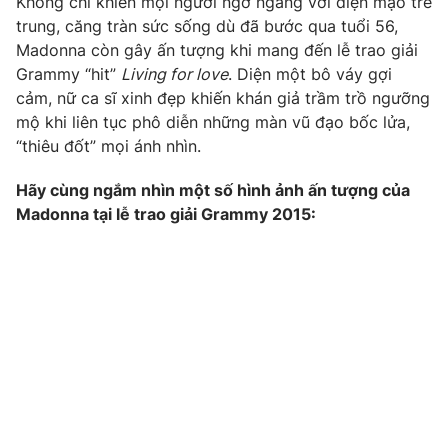
Không chỉ khiến mọi người ngỡ ngàng với diện mạo trẻ
Phim VTV
Giải trí
trung, căng tràn sức sống dù đã bước qua tuổi 56,
Hậu trường
Madonna còn gây ấn tượng khi mang đến lễ trao giải
Điện ảnh
Grammy “hit”
Living for love
. Diện một bô váy gợi
Đời sống
Nhân vật
cảm, nữ ca sĩ xinh đẹp khiến khán giả trầm trồ ngưỡng
Âm nhạc
Du lịch
mộ khi liên tục phô diễn những màn vũ đạo bốc lửa,
Khán giả
Giáo dục
Sao
“thiêu đốt” mọi ánh nhìn.
Làm đẹp
Giải sao mai
Tuyển sinh
Hãy cùng ngắm nhìn một số hình ảnh ấn tượng của
Công nghệ
Chất lượng cuộc sống
Madonna tại lễ trao giải Grammy 2015:
Học trực tuyến
Hitech Công nghệ tương lai
Giao lưu trực tuyến
Sản phẩm
Lịch phát sóng
Thị trường
Tư vấn
Chuyên mục khác
Emagazine
Podcast