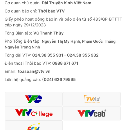
Cơ quan chủ quản:
Đài Truyền hình Việt Nam
Cơ quan báo chí:
Thời báo VTV
Giấy phép hoạt động báo in và báo điện tử số 483/GP-BTTTT
cấp ngày 29/12/2023
Tổng Biên tập:
Vũ Thanh Thủy
Phó Tổng Biên tập:
Nguyễn Thị Mỹ Hạnh, Phạm Quốc Thắng,
Nguyễn Trọng Ninh
Tổng đài VTV:
024.38 355 931 - 024.38 355 932
Ðiện thoại Thời báo VTV:
0988 671 671
Email:
toasoan@vtv.vn
Liên hệ quảng cáo:
(024) 626 79595