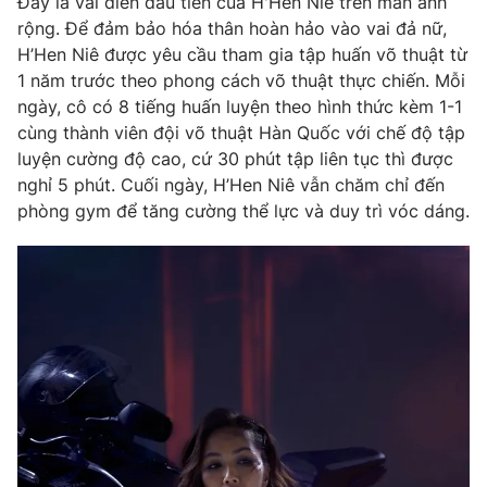
Đây là vai diễn đầu tiên của H'Hen Niê trên màn ảnh
Phim VTV
Giải trí
rộng. Để đảm bảo hóa thân hoàn hảo vào vai đả nữ,
Hậu trường
H’Hen Niê được yêu cầu tham gia tập huấn võ thuật từ
Điện ảnh
1 năm trước theo phong cách võ thuật thực chiến. Mỗi
Đời sống
Nhân vật
ngày, cô có 8 tiếng huấn luyện theo hình thức kèm 1-1
Âm nhạc
Du lịch
cùng thành viên đội võ thuật Hàn Quốc với chế độ tập
Khán giả
Giáo dục
Sao
luyện cường độ cao, cứ 30 phút tập liên tục thì được
Làm đẹp
Giải sao mai
nghỉ 5 phút. Cuối ngày, H’Hen Niê vẫn chăm chỉ đến
Tuyển sinh
phòng gym để tăng cường thể lực và duy trì vóc dáng.
Công nghệ
Chất lượng cuộc sống
Học trực tuyến
Hitech Công nghệ tương lai
Giao lưu trực tuyến
Sản phẩm
Lịch phát sóng
Thị trường
Tư vấn
Chuyên mục khác
Emagazine
Podcast