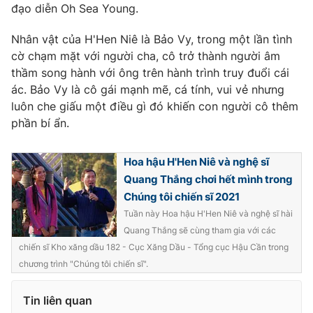
đạo diễn Oh Sea Young.
Nhân vật của H'Hen Niê là Bảo Vy, trong một lần tình
cờ chạm mặt với người cha, cô trở thành người âm
thầm song hành với ông trên hành trình truy đuổi cái
ác. Bảo Vy là cô gái mạnh mẽ, cá tính, vui vẻ nhưng
luôn che giấu một điều gì đó khiến con người cô thêm
phần bí ẩn.
Hoa hậu H'Hen Niê và nghệ sĩ
Quang Thắng chơi hết mình trong
Chúng tôi chiến sĩ 2021
Tuần này Hoa hậu H'Hen Niê và nghệ sĩ hài
Quang Thắng sẽ cùng tham gia với các
chiến sĩ Kho xăng dầu 182 - Cục Xăng Dầu - Tổng cục Hậu Cần trong
chương trình "Chúng tôi chiến sĩ".
Tin liên quan