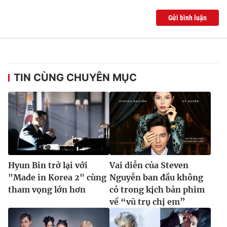
Gửi bình luận
TIN CÙNG CHUYÊN MỤC
Hyun Bin trở lại với
Vai diễn của Steven
"Made in Korea 2" cùng
Nguyễn ban đầu không
tham vọng lớn hơn
có trong kịch bản phim
về “vũ trụ chị em”