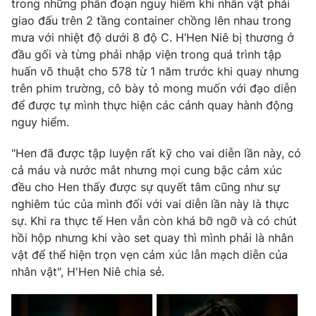
trong những phân đoạn nguy hiểm khi nhân vật phải
giao đấu trên 2 tầng container chồng lên nhau trong
mưa với nhiệt độ dưới 8 độ C. H’Hen Niê bị thương ở
đầu gối và từng phải nhập viện trong quá trình tập
THỜI BÁO VTV
huấn võ thuật cho 578 từ 1 năm trước khi quay nhưng
trên phim trường, cô bày tỏ mong muốn với đạo diễn
để được tự mình thực hiện các cảnh quay hành động
nguy hiểm.
Theo dõi báo trên
"Hen đã được tập luyện rất kỹ cho vai diễn lần này, có
cả máu và nước mắt nhưng mọi cung bậc cảm xúc
Cơ quan chủ quản:
Đài Truyền hình Việt Nam
đều cho Hen thấy được sự quyết tâm cũng như sự
Cơ quan báo chí:
Thời báo VTV
nghiêm túc của mình đối với vai diễn lần này là thực
Giấy phép hoạt động báo in và báo điện tử số 483/GP-BTTTT
sự. Khi ra thực tế Hen vẫn còn khá bỡ ngỡ và có chút
cấp ngày 29/12/2023
hồi hộp nhưng khi vào set quay thì mình phải là nhân
Tổng Biên tập:
Vũ Thanh Thủy
vật để thể hiện trọn vẹn cảm xúc lẫn mạch diễn của
Phó Tổng Biên tập:
nhân vật", H'Hen Niê chia sẻ.
Nguyễn Thị Mỹ Hạnh, Phạm Quốc Thắng,
Nguyễn Trọng Ninh
Tổng đài VTV:
024.38 355 931 - 024.38 355 932