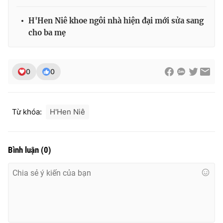
H'Hen Niê khoe ngôi nhà hiện đại mới sửa sang
cho ba mẹ
0
0
Từ khóa:
H'Hen Niê
Bình luận
(
0
)