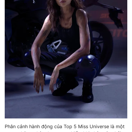
Photo
Infographic
Video
Shorts video
VTV Money
VTV Thể thao
VTV Sức khoẻ
Bất động sản
Thị trường 24h
Tấm lòng Việt
VTV4
Vươn mình bằng AI
VTV9
VTV8
Phân cảnh hành động của Top 5 Miss Universe là một
Liên hệ tòa soạn
English