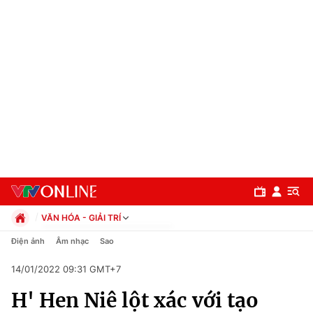
VĂN HÓA - GIẢI TRÍ
Chính trị
Điện ảnh
Âm nhạc
Sao
Xã hội
14/01/2022 09:31 GMT+7
Pháp luật
Chuyên mục
Kinh tế
H' Hen Niê lột xác với tạo
Thể thao