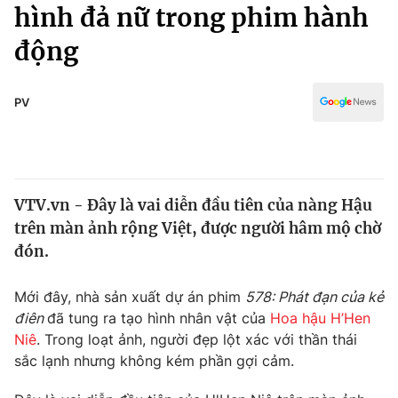
Chính trị
hình đả nữ trong phim hành
Truyền hình
động
Văn hóa - Giải trí
Xã hội
Y tế
Đời sống
PV
Pháp luật
Công nghệ
Giáo dục
Y tế
VTV.vn - Đây là vai diễn đầu tiên của nàng Hậu
Thế giới
trên màn ảnh rộng Việt, được người hâm mộ chờ
Tin tức
đón.
Kinh tế
Thế giới đó đây
Mới đây, nhà sản xuất dự án phim
578: Phát đạn của kẻ
Tài chính
Dữ liệu và đời sống
điên
đã tung ra tạo hình nhân vật của
Hoa hậu H’Hen
Câu chuyện quốc tế
Thị trường
Niê
. Trong loạt ảnh, người đẹp lột xác với thần thái
sắc lạnh nhưng không kém phần gợi cảm.
Truyền hình
Góc doanh nghiệp