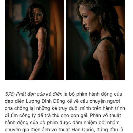
Ðiện thoại Thời báo VTV:
024.66 897 897
Email:
toasoan@vtv.vn
Liên hệ quảng cáo:
024-7300.7108
578: Phát đạn của kẻ điên
là bộ phim hành động của
đạo diễn Lương Đình Dũng kể về câu chuyện người
® Cấm sao chép dưới mọi hình thức nếu không có sự chấp
cha chống lại những kẻ truy đuổi mình trên hành trình
thuận bằng văn bản. Ghi rõ nguồn VTV.vn khi phát hành lại
đi tìm công lý để trả thù cho con gái. Phần võ thuật
thông tin từ website này.
hành động của bộ phim được đảm nhiệm bởi nhóm
chuyên gia điện ảnh võ thuật Hàn Quốc, đứng đầu là