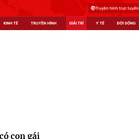
Truyền hình trực tuyến
KINH TẾ
TRUYỀN HÌNH
GIẢI TRÍ
Y TẾ
ĐỜI SỐNG
Pháp luật
Y tế
Truyền hình
Multimedia
Phim VTV
Video
Hậu trường
Shorts video
Nhân vật
Podcast
Khán giả
EMagazine
Giải sao mai
Photo
có con gái
Infographic