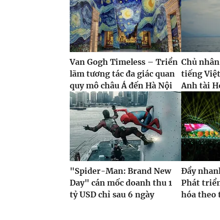
Van Gogh Timeless – Triển
Chủ nhân
lãm tương tác đa giác quan
tiếng Việ
quy mô châu Á đến Hà Nội
Anh tài H
"Spider-Man: Brand New
Đẩy nhan
Day" cán mốc doanh thu 1
Phát triể
tỷ USD chỉ sau 6 ngày
hóa theo t