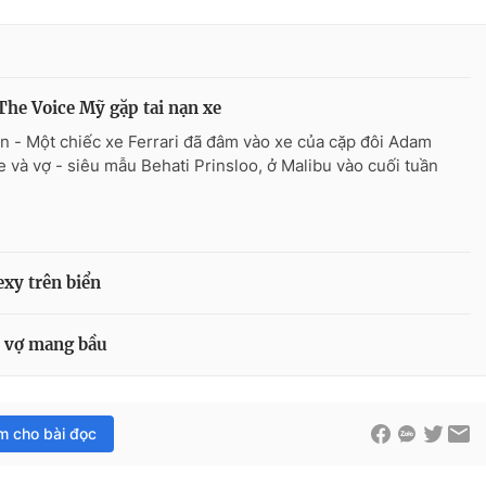
he Voice Mỹ gặp tai nạn xe
n - Một chiếc xe Ferrari đã đâm vào xe của cặp đôi Adam
e và vợ - siêu mẫu Behati Prinsloo, ở Malibu vào cuối tuần
xy trên biển
n vợ mang bầu
im cho bài đọc