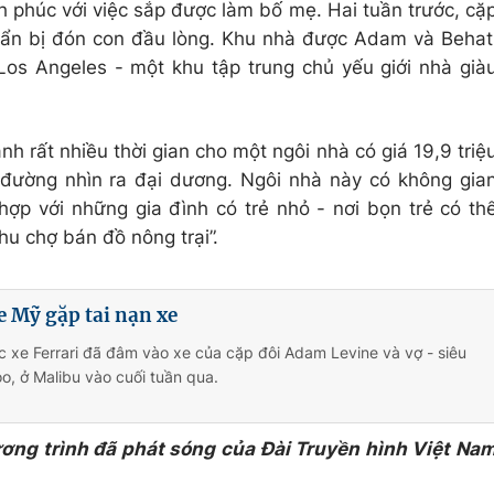
 phúc với việc sắp được làm bố mẹ. Hai tuần trước, cặ
uẩn bị đón con đầu lòng. Khu nhà được Adam và Behat
 Los Angeles - một khu tập trung chủ yếu giới nhà già
nh rất nhiều thời gian cho một ngôi nhà có giá 19,9 triệ
đường nhìn ra đại dương. Ngôi nhà này có không gia
hợp với những gia đình có trẻ nhỏ - nơi bọn trẻ có th
hu chợ bán đồ nông trại”.
 Mỹ gặp tai nạn xe
c xe Ferrari đã đâm vào xe của cặp đôi Adam Levine và vợ - siêu
oo, ở Malibu vào cuối tuần qua.
ương trình đã phát sóng của Đài Truyền hình Việt Na