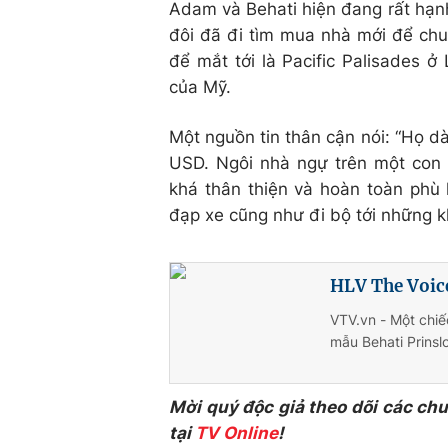
Adam và Behati hiện đang rất hạnh
đôi đã đi tìm mua nhà mới để ch
để mắt tới là Pacific Palisades ở
của Mỹ.
Một nguồn tin thân cận nói: “Họ dà
USD. Ngôi nhà ngự trên một con 
khá thân thiện và hoàn toàn phù 
đạp xe cũng như đi bộ tới những k
HLV The Voice
VTV.vn - Một chiế
mẫu Behati Prinsl
Mời quý độc giả theo dõi các ch
tại
TV Online
!