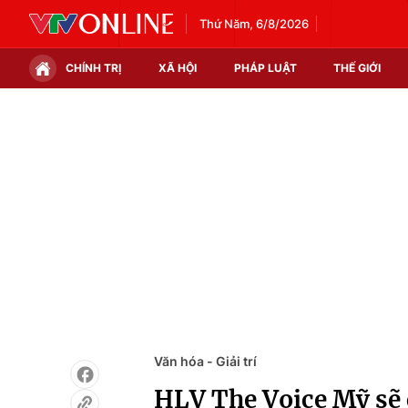
Thứ Năm, 6/8/2026
CHÍNH TRỊ
XÃ HỘI
PHÁP LUẬT
THẾ GIỚI
Chính trị
Xã hội
Thế giới
Kinh tế
Tin tức
Tài chính
Thế giới đó đây
Thị trường
Câu chuyện quốc tế
Góc doanh nghiệp
Dữ liệu và đời sống
Văn hóa - Giải trí
HLV The Voice Mỹ sẽ 