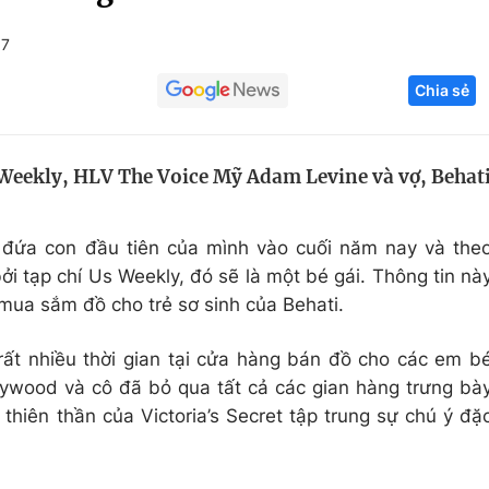
Góc ảnh
+7
Chia sẻ
Giáo dục
Công nghệ
Tuyển sinh
Hitech Công ng
Weekly, HLV The Voice Mỹ Adam Levine và vợ, Behat
Học trực tuyến
Sản phẩm
g
Thị trường
đứa con đầu tiên của mình vào cuối năm nay và the
Tư vấn
ởi tạp chí Us Weekly, đó sẽ là một bé gái. Thông tin nà
 mua sắm đồ cho trẻ sơ sinh của Behati.
ất nhiều thời gian tại cửa hàng bán đồ cho các em b
ywood và cô đã bỏ qua tất cả các gian hàng trưng bà
thiên thần của Victoria’s Secret tập trung sự chú ý đặ