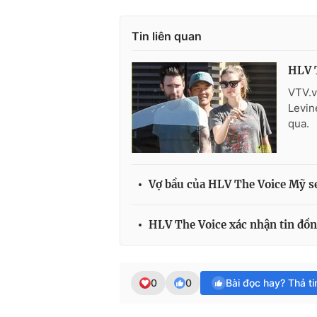
Tin liên quan
HLV T
VTV.v
Levin
qua.
Vợ bầu của HLV The Voice Mỹ se
HLV The Voice xác nhận tin đồ
0
0
Bài đọc hay? Thả t