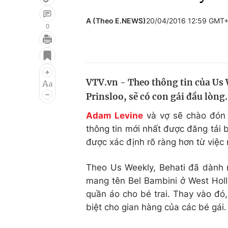
A (Theo E.NEWS)
20/04/2016 12:59 GMT
0
Giải trí
Đời sống
Điện ảnh
Du lịch
VTV.vn - Theo thông tin của Us 
Âm nhạc
Làm đẹp
Prinsloo, sẽ có con gái đầu lòng.
Sao
Chất lượng cuộc sốn
Adam Levine
và vợ sẽ chào đón 
thông tin mới nhất được đăng tải b
được xác định rõ ràng hơn từ việc
Theo Us Weekly, Behati đã dành r
mang tên Bel Bambini ở West Holl
quần áo cho bé trai. Thay vào đó, 
biệt cho gian hàng của các bé gái.