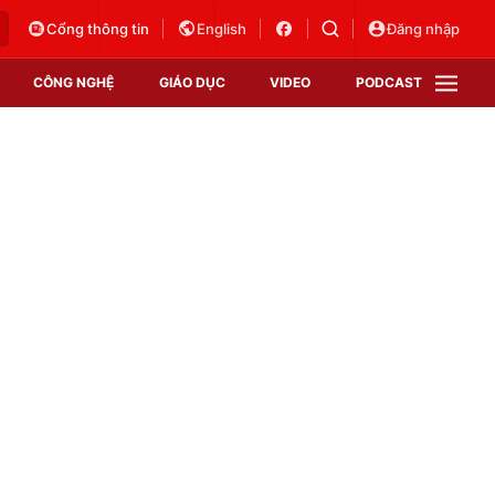
Cổng thông tin
English
Đăng nhập
CÔNG NGHỆ
GIÁO DỤC
VIDEO
PODCAST
VTV Money
VTV Thể thao
VTV Sức khoẻ
Bất động sản
Thị trường 24h
Tấm lòng Việt
Vươn mình bằng AI
VTV4
VTV8
VTV9
Lịch phát sóng
Giao lưu trực tuyến
Sự kiện