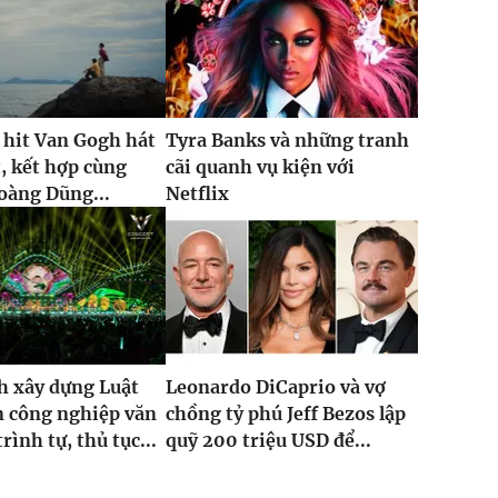
 hit Van Gogh hát
Tyra Banks và những tranh
t, kết hợp cùng
cãi quanh vụ kiện với
oàng Dũng...
Netflix
h xây dựng Luật
Leonardo DiCaprio và vợ
n công nghiệp văn
chồng tỷ phú Jeff Bezos lập
rình tự, thủ tục...
quỹ 200 triệu USD để...