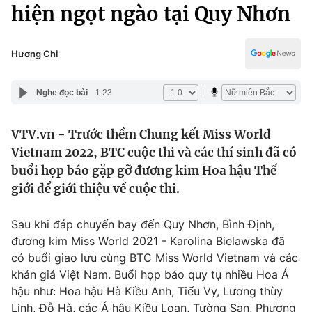
Chính trị
hiện ngọt ngào tại Quy Nhơn
Truyền hình
Văn hóa - Giải trí
Xã hội
Y tế
Hương Chi
Đời sống
Pháp luật
Công nghệ
Nghe đọc bài
1:23
Giáo dục
Y tế
VTV.vn - Trước thềm Chung kết Miss World
Vietnam 2022, BTC cuộc thi và các thí sinh đã có
Thế giới
buổi họp báo gặp gỡ đương kim Hoa hậu Thế
giới để giới thiệu về cuộc thi.
Tin tức
Kinh tế
Thế giới đó đây
Sau khi đáp chuyến bay đến Quy Nhơn, Bình Định,
Tài chính
đương kim Miss World 2021 - Karolina Bielawska đã
Dữ liệu và đời sống
Câu chuyện quốc tế
có buổi giao lưu cùng BTC Miss World Vietnam và các
Thị trường
khán giả Việt Nam. Buổi họp báo quy tụ nhiều Hoa Á
Truyền hình
Góc doanh nghiệp
hậu như: Hoa hậu Hà Kiều Anh, Tiểu Vy, Lương thùy
Linh, Đỗ Hà, các Á hậu Kiều Loan, Tường San, Phương