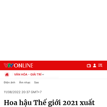
VĂN HÓA - GIẢI TRÍ
Chính trị
Điện ảnh
Âm nhạc
Sao
Xã hội
11/08/2022 20:37 GMT+7
Pháp luật
Chuyên mục
Kinh tế
Hoa hậu Thế giới 2021 xuất
Thể thao