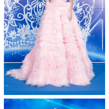
Photo
Infographic
Video
Shorts video
VTV Money
VTV Thể thao
VTV Sức khoẻ
Bất động sản
Thị trường 24h
Tấm lòng Việt
VTV4
Vươn mình bằng AI
VTV9
VTV8
Liên hệ tòa soạn
English