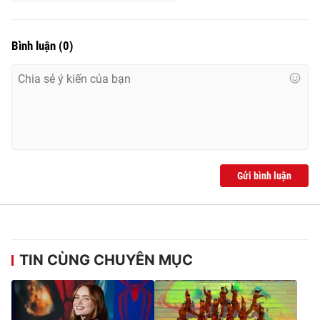
Bình luận
(
0
)
Gửi bình luận
TIN CÙNG CHUYÊN MỤC