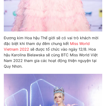
Ðiện thoại Thời báo VTV:
024.66 897 897
Email:
toasoan@vtv.vn
Liên hệ quảng cáo:
024-7300.7108
Đương kim Hoa hậu Thế giới sẽ có vai trò khách mời
đặc biệt khi tham dự đêm chung kết
Miss World
Vietnam 2022
sẽ được tổ chức vào ngày 12/8. Hoa
hậu Karolina Bielawska sẽ cùng BTC Miss World Việt
Nam 2022 tham gia các hoạt động thiện nguyện tại
Quy Nhơn.
® Cấm sao chép dưới mọi hình thức nếu không có sự chấp
thuận bằng văn bản. Ghi rõ nguồn VTV.vn khi phát hành lại
thông tin từ website này.