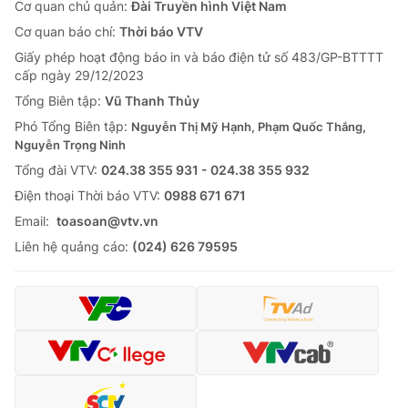
Cơ quan chủ quản:
Đài Truyền hình Việt Nam
Cơ quan báo chí:
Thời báo VTV
Giấy phép hoạt động báo in và báo điện tử số 483/GP-BTTTT
cấp ngày 29/12/2023
Tổng Biên tập:
Vũ Thanh Thủy
Phó Tổng Biên tập:
Nguyễn Thị Mỹ Hạnh, Phạm Quốc Thắng,
Nguyễn Trọng Ninh
Tổng đài VTV:
024.38 355 931 - 024.38 355 932
Ðiện thoại Thời báo VTV:
0988 671 671
Email:
toasoan@vtv.vn
Liên hệ quảng cáo:
(024) 626 79595