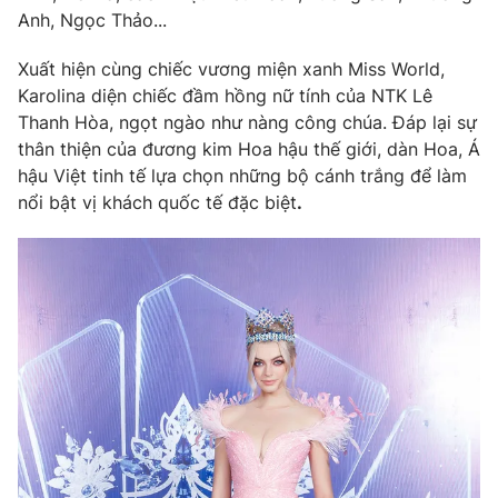
Phim VTV
Anh, Ngọc Thảo...
Giải trí
Hậu trường
Xuất hiện cùng chiếc vương miện xanh Miss World,
Điện ảnh
Đời sống
Nhân vật
Karolina diện chiếc đầm hồng nữ tính của NTK Lê
Âm nhạc
Thanh Hòa, ngọt ngào như nàng công chúa. Đáp lại sự
Du lịch
Khán giả
thân thiện của đương kim Hoa hậu thế giới, dàn Hoa, Á
Giáo dục
Sao
hậu Việt tinh tế lựa chọn những bộ cánh trắng để làm
Làm đẹp
Giải sao mai
Tuyển sinh
nổi bật vị khách quốc tế đặc biệt
.
Công nghệ
Chất lượng cuộc sống
Học trực tuyến
Hitech Công nghệ tương lai
Giao lưu trực tuyến
Sản phẩm
Lịch phát sóng
Thị trường
Tư vấn
Chuyên mục khác
Emagazine
Podcast