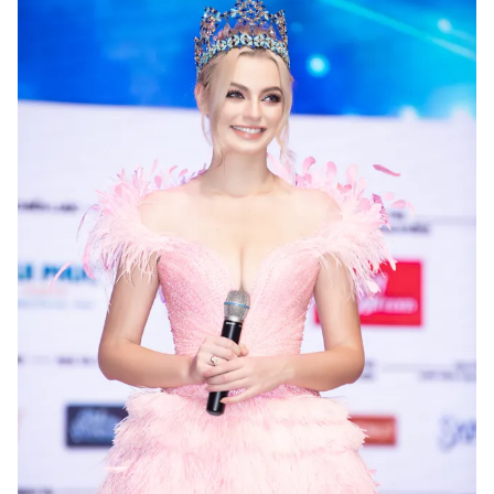
THỜI BÁO VTV
Theo dõi báo trên
Cơ quan chủ quản:
Đài Truyền hình Việt Nam
Cơ quan báo chí:
Thời báo VTV
Giấy phép hoạt động báo in và báo điện tử số 483/GP-BTTTT
cấp ngày 29/12/2023
Tổng Biên tập:
Vũ Thanh Thủy
Phó Tổng Biên tập:
Nguyễn Thị Mỹ Hạnh, Phạm Quốc Thắng,
Nguyễn Trọng Ninh
Tổng đài VTV:
024.38 355 931 - 024.38 355 932