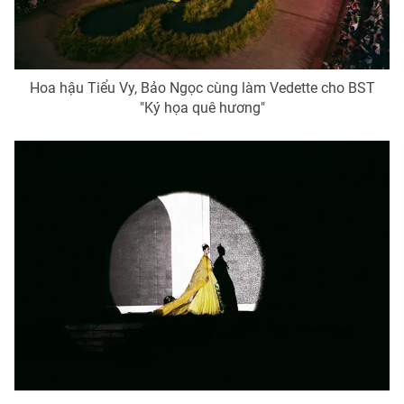
THỜI BÁO VTV
Hoa hậu Tiểu Vy, Bảo Ngọc cùng làm Vedette cho BST
"Ký họa quê hương"
Theo dõi báo trên
Cơ quan chủ quản:
Đài Truyền hình Việt Nam
Cơ quan báo chí:
Thời báo VTV
Giấy phép hoạt động báo in và báo điện tử số 483/GP-BTTTT
cấp ngày 29/12/2023
Tổng Biên tập:
Vũ Thanh Thủy
Phó Tổng Biên tập:
Nguyễn Thị Mỹ Hạnh, Phạm Quốc Thắng,
Nguyễn Trọng Ninh
Tổng đài VTV:
024.38 355 931 - 024.38 355 932