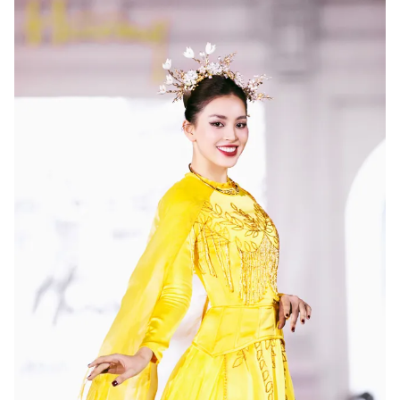
Ðiện thoại Thời báo VTV:
024.66 897 897
Email:
toasoan@vtv.vn
Liên hệ quảng cáo:
024-7300.7108
® Cấm sao chép dưới mọi hình thức nếu không có sự chấp
thuận bằng văn bản. Ghi rõ nguồn VTV.vn khi phát hành lại
thông tin từ website này.