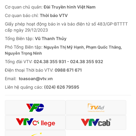
Cơ quan chủ quản:
Đài Truyền hình Việt Nam
Cơ quan báo chí:
Thời báo VTV
Giấy phép hoạt động báo in và báo điện tử số 483/GP-BTTTT
cấp ngày 29/12/2023
Tổng Biên tập:
Vũ Thanh Thủy
Phó Tổng Biên tập:
Nguyễn Thị Mỹ Hạnh, Phạm Quốc Thắng,
Nguyễn Trọng Ninh
Tổng đài VTV:
024.38 355 931 - 024.38 355 932
Ðiện thoại Thời báo VTV:
0988 671 671
Email:
toasoan@vtv.vn
Liên hệ quảng cáo:
(024) 626 79595