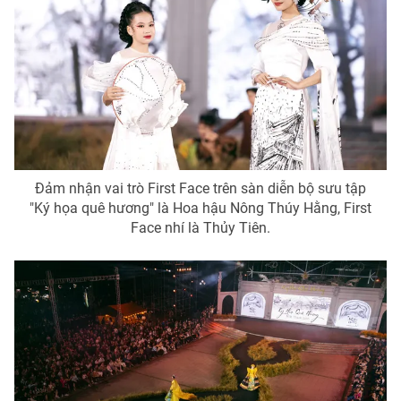
Photo
Infographic
Video
Shorts video
VTV Money
VTV Thể thao
VTV Sức khoẻ
Bất động sản
Đảm nhận vai trò First Face trên sàn diễn bộ sưu tập
"Ký họa quê hương" là Hoa hậu Nông Thúy Hằng, First
Face nhí là Thủy Tiên.
Thị trường 24h
Tấm lòng Việt
VTV4
Vươn mình bằng AI
VTV9
VTV8
Liên hệ tòa soạn
English