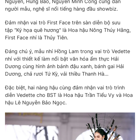
Nguyễn, Hùng Bảo, Nguyễn Minh Công cùng dàn
Phim VTV
Giải trí
người mẫu, nghệ sĩ nổi tiếng hàng đầu showbiz.
Hậu trường
Điện ảnh
Đảm nhận vai trò First Face trên sàn diễn bộ sưu
Đời sống
Nhân vật
tập "Ký họa quê hương" là Hoa hậu Nông Thúy Hằng,
Âm nhạc
First Face nhí là Thủy Tiên.
Du lịch
Khán giả
Giáo dục
Sao
Làm đẹp
Đáng chú ý, mẫu nhí Hồng Lam trong vai trò Vedette
Giải sao mai
Tuyển sinh
nhí với thiết kế làm nổi bật văn hóa ẩm thực Hải
Công nghệ
Chất lượng cuộc sống
Dương cùng hình ảnh bánh đậu xanh, bánh gai Hải
Học trực tuyến
Dương, chả rươi Tứ Kỳ, vải thiều Thanh Hà…
Hitech Công nghệ tương lai
Giao lưu trực tuyến
Sản phẩm
Đặc biệt, hai nàng hậu cùng đảm nhận vai trò trình
diễn Vedette cho BST là Hoa hậu Trần Tiểu Vy và Hoa
Lịch phát sóng
Thị trường
hậu Lê Nguyễn Bảo Ngọc.
Tư vấn
Chuyên mục khác
Emagazine
Podcast