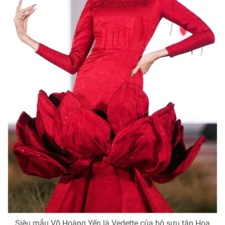
Siêu mẫu Võ Hoàng Yến là Vedette của bộ sưu tập Hoa