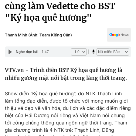
Chính trị
cùng làm Vedette cho BST
Truyền hình
"Ký họa quê hương"
Văn hóa - Giải trí
Xã hội
Y tế
Đời sống
Thanh Minh (Ảnh: Team Kiếng Cận)
Pháp luật
Công nghệ
Giáo dục
Nghe đọc bài
1:47
Y tế
VTV.vn - Trình diễn BST Ký họa quê hương là
Thế giới
nhiều gương mặt nổi bật trong làng thời trang.
Tin tức
Kinh tế
Show diễn "Ký họa quê hương", do NTK Thạch Linh
Thế giới đó đây
làm tổng đạo diễn, được tổ chức với mong muốn giới
Tài chính
Dữ liệu và đời sống
thiệu vẻ đẹp về văn hóa, du lịch và các đặc điểm riêng
Câu chuyện quốc tế
Thị trường
biệt của Hải Dương nói riêng và Việt Nam nói chung
tới công chúng thông qua ngôn ngữ thời trang. Tham
Truyền hình
Góc doanh nghiệp
gia chương trình là 4 NTK trẻ: Thạch Linh, Dũng