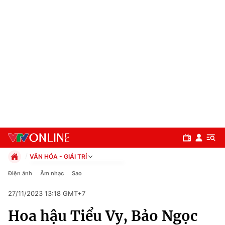
VĂN HÓA - GIẢI TRÍ
Chính trị
Điện ảnh
Âm nhạc
Sao
Xã hội
27/11/2023 13:18 GMT+7
Pháp luật
Chuyên mục
Kinh tế
Hoa hậu Tiểu Vy, Bảo Ngọc
Thể thao