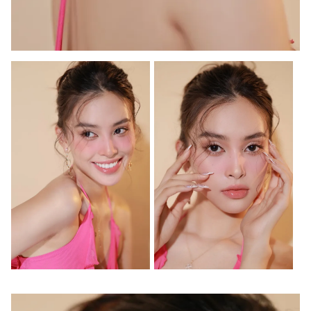
Ðiện thoại Thời báo VTV:
024.66 897 897
Email:
toasoan@vtv.vn
Liên hệ quảng cáo:
024-7300.7108
® Cấm sao chép dưới mọi hình thức nếu không có sự chấp
thuận bằng văn bản. Ghi rõ nguồn VTV.vn khi phát hành lại
thông tin từ website này.