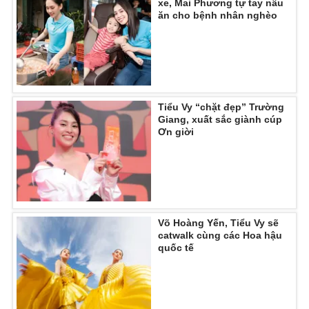
xe, Mai Phương tự tay nấu
ăn cho bệnh nhân nghèo
Tiểu Vy “chặt đẹp” Trường
Giang, xuất sắc giành cúp
Ơn giời
Võ Hoàng Yến, Tiểu Vy sẽ
catwalk cùng các Hoa hậu
quốc tế