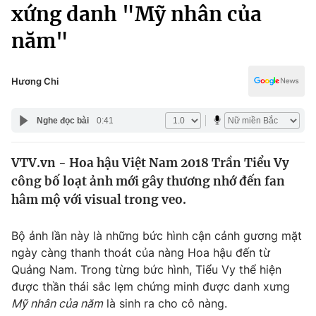
Chính trị
xứng danh "Mỹ nhân của
Truyền hình
năm"
Văn hóa - Giải trí
Xã hội
Y tế
Đời sống
Hương Chi
Pháp luật
Công nghệ
Giáo dục
Nghe đọc bài
0:41
Y tế
VTV.vn - Hoa hậu Việt Nam 2018 Trần Tiểu Vy
Thế giới
công bố loạt ảnh mới gây thương nhớ đến fan
Tin tức
hâm mộ với visual trong veo.
Kinh tế
Thế giới đó đây
Bộ ảnh lần này là những bức hình cận cảnh gương mặt
Tài chính
Dữ liệu và đời sống
ngày càng thanh thoát của nàng Hoa hậu đến từ
Câu chuyện quốc tế
Thị trường
Quảng Nam. Trong từng bức hình, Tiểu Vy thể hiện
được thần thái sắc lẹm chứng minh được danh xưng
Truyền hình
Góc doanh nghiệp
Mỹ nhân của năm
là sinh ra cho cô nàng.