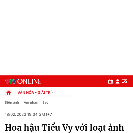
VĂN HÓA - GIẢI TRÍ
Chính trị
Điện ảnh
Âm nhạc
Sao
Xã hội
18/02/2023 19:34 GMT+7
Pháp luật
Chuyên mục
Kinh tế
Hoa hậu Tiểu Vy với loạt ảnh
Thể thao