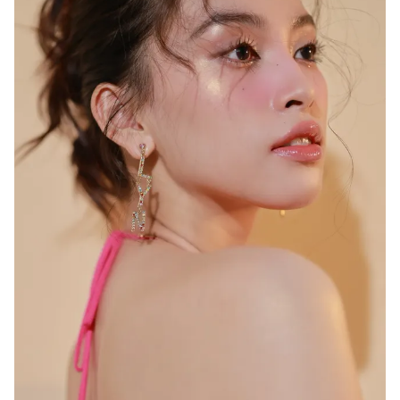
THỜI BÁO VTV
Theo dõi báo trên
Cơ quan chủ quản:
Đài Truyền hình Việt Nam
Cơ quan báo chí:
Thời báo VTV
Giấy phép hoạt động báo in và báo điện tử số 483/GP-BTTTT
cấp ngày 29/12/2023
Tổng Biên tập:
Vũ Thanh Thủy
Phó Tổng Biên tập:
Nguyễn Thị Mỹ Hạnh, Phạm Quốc Thắng,
Nguyễn Trọng Ninh
Tổng đài VTV:
024.38 355 931 - 024.38 355 932