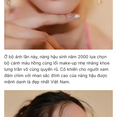
Photo
Infographic
Video
Shorts video
VTV Money
VTV Thể thao
VTV Sức khoẻ
Bất động sản
Ở bộ ảnh lần này, nàng hậu sinh năm 2000 lựa chọn
bộ cánh màu hồng cùng lối make-up nhẹ nhàng khoe
Thị trường 24h
Tấm lòng Việt
lưng trần vô cùng quyến rũ. Cô khiến cho người xem
đắm chìm với nhan sắc đỉnh cao của nàng hậu được
mệnh danh là đẹp nhất Việt Nam.
VTV4
Vươn mình bằng AI
VTV9
VTV8
Liên hệ tòa soạn
English