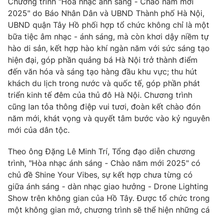
Chương trình "Hòa nhạc ánh sáng - Chào năm mới
Ðiện thoại Thời báo VTV:
024.66 897 897
2025" do Báo Nhân Dân và UBND Thành phố Hà Nội,
Email:
toasoan@vtv.vn
UBND quận Tây Hồ phối hợp tổ chức không chỉ là một
Liên hệ quảng cáo:
024-7300.7108
bữa tiệc âm nhạc - ánh sáng, mà còn khơi dậy niềm tự
hào di sản, kết hợp hào khí ngàn năm với sức sáng tạo
hiện đại, góp phần quảng bá Hà Nội trở thành điểm
đến văn hóa và sáng tạo hàng đầu khu vực; thu hút
khách du lịch trong nước và quốc tế, góp phần phát
triển kinh tế đêm của thủ đô Hà Nội. Chương trình
cũng lan tỏa thông điệp vui tươi, đoàn kết chào đón
năm mới, khát vọng và quyết tâm bước vào kỷ nguyên
mới của dân tộc.
Theo ông Đặng Lê Minh Trí, Tổng đạo diễn chương
trình, "Hòa nhạc ánh sáng - Chào năm mới 2025" có
® Cấm sao chép dưới mọi hình thức nếu không có sự chấp
chủ đề Shine Your Vibes, sự kết hợp chưa từng có
thuận bằng văn bản. Ghi rõ nguồn VTV.vn khi phát hành lại
giữa ánh sáng - dàn nhạc giao hưởng - Drone Lighting
thông tin từ website này.
Show trên không gian của Hồ Tây. Được tổ chức trong
một không gian mở, chương trình sẽ thể hiện những cá