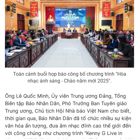
Photo
Infographic
Video
Shorts video
VTV Money
VTV Thể thao
VTV Sức khoẻ
Bất động sản
Toàn cảnh buổi họp báo công bố chương trình "Hòa
nhạc ánh sáng - Chào năm mới 2025".
Thị trường 24h
Tấm lòng Việt
Ông Lê Quốc Minh, Ủy viên Trung ương Đảng, Tổng
VTV4
Vươn mình bằng AI
Biên tập Báo Nhân Dân, Phó Trưởng Ban Tuyên giáo
Trung ương, Chủ tịch Hội Nhà báo Việt Nam cho biết,
VTV9
VTV8
thời gian qua, Báo Nhân Dân đã tổ chức nhiều sự kiện
văn hóa ấn tượng, đưa âm nhạc đỉnh cao thế giới đến
với công chúng như chương trình "Kenny G Live in
Liên hệ tòa soạn
English