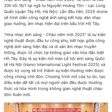
Phim VTV
Giải trí
20h tối 18/1 tại ngã tư Nguyễn Hoàng Tôn - Lạc Long
Hậu trường
Quân (quận Tây Hồ, Hà Nội). Lần đầu tiên, 2025 drone
Điện ảnh
sẽ trình diễn công nghệ ánh sáng kết hợp dàn nhạc
Đời sống
Nhân vật
giao hưởng, âm nhạc hiện đại trên bầu trời Hồ Tây.
Âm nhạc
Du lịch
Khán giả
Giáo dục
"Hòa nhạc ánh sáng - Chào năm mới 2025" là sự kiện
Sao
Làm đẹp
nghệ thuật được đầu tư công phu, kết hợp giữa công
Giải sao mai
Tuyển sinh
nghệ ánh sáng hiện đại và di sản âm nhạc truyền
Công nghệ
Chất lượng cuộc sống
thống, được tổ chức tại không gian văn hóa đặc biệt
Học trực tuyến
Hồ Tây. Đây là sự kiện mở màn Lễ hội ánh sáng Quốc
Hitech Công nghệ tương lai
Giao lưu trực tuyến
tế Hà Nội (Hanoi International Light Festival 2025) và
Sản phẩm
được kỳ vọng sẽ trở thành sự kiện thường niên được
công chúng chờ đón. Chương trình mở cửa tự do, tạo
Lịch phát sóng
Thị trường
điều kiện để tất cả mọi người dân đều được thưởng
thức và hòa mình trong không gian nghệ thuật chào
Tư vấn
đón Xuân mới.
Chuyên mục khác
Emagazine
Podcast