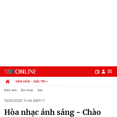
VĂN HÓA - GIẢI TRÍ
Chính trị
Điện ảnh
Âm nhạc
Sao
Xã hội
15/01/2025 11:44 GMT+7
Pháp luật
Chuyên mục
Kinh tế
Hòa nhạc ánh sáng - Chào
Thể thao