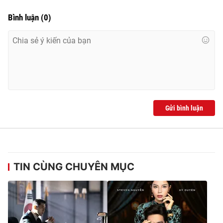
Bình luận
(
0
)
Gửi bình luận
TIN CÙNG CHUYÊN MỤC