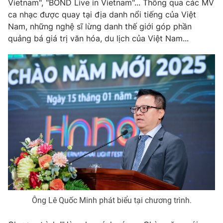
Vietnam", "BOND Live in Vietnam"... Thông qua các MV
ca nhạc được quay tại địa danh nổi tiếng của Việt
Nam, những nghệ sĩ lừng danh thế giới góp phần
quảng bá giá trị văn hóa, du lịch của Việt Nam...
THỜI BÁO VTV
Theo dõi báo trên
Cơ quan chủ quản:
Đài Truyền hình Việt Nam
Cơ quan báo chí:
Thời báo VTV
Giấy phép hoạt động báo in và báo điện tử số 483/GP-BTTTT
cấp ngày 29/12/2023
Tổng Biên tập:
Vũ Thanh Thủy
Phó Tổng Biên tập:
Nguyễn Thị Mỹ Hạnh, Phạm Quốc Thắng,
Ông Lê Quốc Minh phát biểu tại chương trình.
Nguyễn Trọng Ninh
Tổng đài VTV:
024.38 355 931 - 024.38 355 932