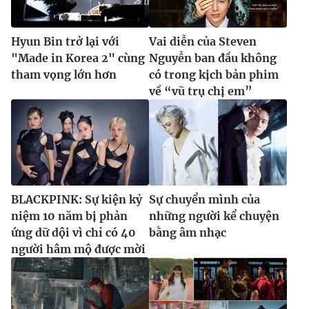
Hyun Bin trở lại với
Vai diễn của Steven
"Made in Korea 2" cùng
Nguyễn ban đầu không
tham vọng lớn hơn
có trong kịch bản phim
về “vũ trụ chị em”
BLACKPINK: Sự kiện kỷ
Sự chuyển mình của
niệm 10 năm bị phản
những người kể chuyện
ứng dữ dội vì chỉ có 40
bằng âm nhạc
người hâm mộ được mời