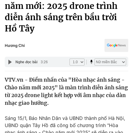
Chính trị
năm mới: 2025 drone trình
Truyền hình
diễn ánh sáng trên bầu trời
Văn hóa - Giải trí
Xã hội
Y tế
Hồ Tây
Đời sống
Pháp luật
Công nghệ
Giáo dục
Hương Chi
Y tế
Nghe đọc bài
3:26
Thế giới
VTV.vn - Điểm nhấn của "Hòa nhạc ánh sáng -
Tin tức
Chào năm mới 2025" là màn trình diễn ánh sáng
Kinh tế
Thế giới đó đây
từ 2025 drone light kết hợp với âm nhạc của dàn
Tài chính
nhạc giao hưởng.
Dữ liệu và đời sống
Câu chuyện quốc tế
Thị trường
Sáng 15/1, Báo Nhân Dân và UBND thành phố Hà Nội,
Truyền hình
Góc doanh nghiệp
UBND quận Tây Hồ đã công bố chương trình "Hòa
nhạc ánh sáng - Chào năm mới 2025" sẽ diễn ra vào