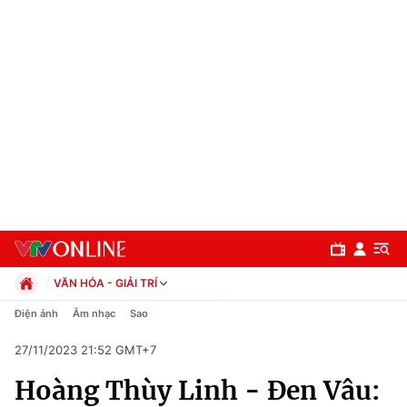
VĂN HÓA - GIẢI TRÍ
Chính trị
Điện ảnh
Âm nhạc
Sao
Xã hội
27/11/2023 21:52 GMT+7
Pháp luật
Chuyên mục
Kinh tế
Hoàng Thùy Linh - Đen Vâu:
Thể thao