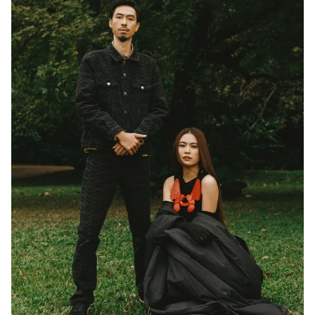
THỜI BÁO VTV
Theo dõi báo trên
Cơ quan chủ quản:
Đài Truyền hình Việt Nam
Cơ quan báo chí:
Thời báo VTV
Giấy phép hoạt động báo in và báo điện tử số 483/GP-BTTTT
cấp ngày 29/12/2023
Tổng Biên tập:
Vũ Thanh Thủy
Phó Tổng Biên tập:
Nguyễn Thị Mỹ Hạnh, Phạm Quốc Thắng,
Nguyễn Trọng Ninh
Tổng đài VTV:
024.38 355 931 - 024.38 355 932