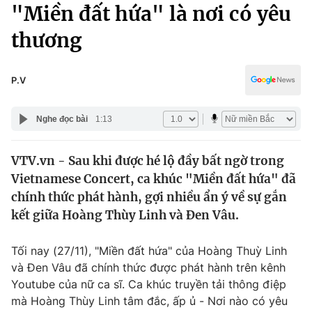
Chính trị
"Miền đất hứa" là nơi có yêu
Truyền hình
thương
Văn hóa - Giải trí
Xã hội
Y tế
Đời sống
P.V
Pháp luật
Công nghệ
Giáo dục
Nghe đọc bài
1:13
Y tế
VTV.vn - Sau khi được hé lộ đầy bất ngờ trong
Thế giới
Vietnamese Concert, ca khúc "Miền đất hứa" đã
Tin tức
chính thức phát hành, gợi nhiều ẩn ý về sự gắn
Kinh tế
kết giữa Hoàng Thùy Linh và Đen Vâu.
Thế giới đó đây
Tài chính
Dữ liệu và đời sống
Câu chuyện quốc tế
Tối nay (27/11), "Miền đất hứa" của Hoàng Thuỳ Linh
Thị trường
và Đen Vâu đã chính thức được phát hành trên kênh
Youtube của nữ ca sĩ. Ca khúc truyền tải thông điệp
Truyền hình
Góc doanh nghiệp
mà Hoàng Thùy Linh tâm đắc, ấp ủ - Nơi nào có yêu