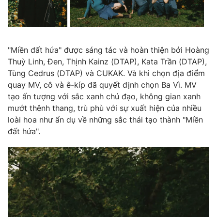
Photo
Infographic
Video
Shorts video
"Miền đất hứa" được sáng tác và hoàn thiện bởi Hoàng
Thuỳ Linh, Đen, Thịnh Kainz (DTAP), Kata Trần (DTAP),
VTV Money
VTV Thể thao
Tùng Cedrus (DTAP) và CUKAK. Và khi chọn địa điểm
quay MV, cô và ê-kíp đã quyết định chọn Ba Vì. MV
tạo ấn tượng với sắc xanh chủ đạo, không gian xanh
VTV Sức khoẻ
Bất động sản
mướt thênh thang, trù phù với sự xuất hiện của nhiều
loài hoa như ẩn dụ về những sắc thái tạo thành "Miền
Thị trường 24h
Tấm lòng Việt
đất hứa".
VTV4
Vươn mình bằng AI
VTV9
VTV8
Liên hệ tòa soạn
English