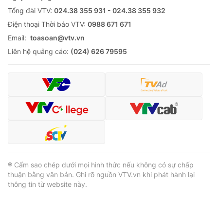
Tổng đài VTV:
024.38 355 931 - 024.38 355 932
Ðiện thoại Thời báo VTV:
0988 671 671
Email:
toasoan@vtv.vn
Liên hệ quảng cáo:
(024) 626 79595
® Cấm sao chép dưới mọi hình thức nếu không có sự chấp
thuận bằng văn bản. Ghi rõ nguồn VTV.vn khi phát hành lại
thông tin từ website này.