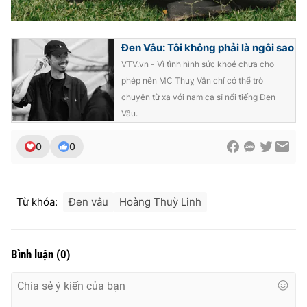
Ðiện thoại Thời báo VTV:
024.66 897 897
Email:
toasoan@vtv.vn
Liên hệ quảng cáo:
024-7300.7108
Đen Vâu: Tôi không phải là ngôi sao
VTV.vn - Vì tình hình sức khoẻ chưa cho
phép nên MC Thuỵ Vân chỉ có thể trò
chuyện từ xa với nam ca sĩ nổi tiếng Đen
Vâu.
0
0
Từ khóa:
Đen vâu
Hoàng Thuỳ Linh
® Cấm sao chép dưới mọi hình thức nếu không có sự chấp
thuận bằng văn bản. Ghi rõ nguồn VTV.vn khi phát hành lại
Bình luận
(
0
)
thông tin từ website này.