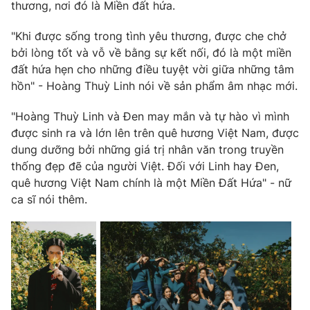
Phim VTV
thương, nơi đó là Miền đất hứa.
Giải trí
Hậu trường
"Khi được sống trong tình yêu thương, được che chở
Điện ảnh
bởi lòng tốt và vỗ về bằng sự kết nối, đó là một miền
Đời sống
Nhân vật
đất hứa hẹn cho những điều tuyệt vời giữa những tâm
Âm nhạc
Du lịch
hồn" - Hoàng Thuỳ Linh nói về sản phẩm âm nhạc mới.
Khán giả
Giáo dục
Sao
Làm đẹp
Giải sao mai
"Hoàng Thuỳ Linh và Đen may mắn và tự hào vì mình
Tuyển sinh
được sinh ra và lớn lên trên quê hương Việt Nam, được
Công nghệ
Chất lượng cuộc sống
dung dưỡng bởi những giá trị nhân văn trong truyền
Học trực tuyến
Hitech Công nghệ tương lai
thống đẹp đẽ của người Việt. Đối với Linh hay Đen,
Giao lưu trực tuyến
quê hương Việt Nam chính là một Miền Đất Hứa" - nữ
Sản phẩm
ca sĩ nói thêm.
Lịch phát sóng
Thị trường
Tư vấn
Chuyên mục khác
Emagazine
Podcast