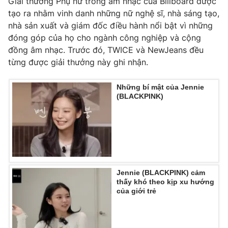
Giải thưởng Phụ nữ trong âm nhạc của Billboard được
tạo ra nhằm vinh danh những nữ nghệ sĩ, nhà sáng tạo,
Photo
Infographic
nhà sản xuất và giám đốc điều hành nổi bật vì những
đóng góp của họ cho ngành công nghiệp và cộng
Video
Shorts video
đồng âm nhạc. Trước đó, TWICE và NewJeans đều
từng được giải thưởng này ghi nhận.
VTV Money
VTV Thể thao
Những bí mật của Jennie
(BLACKPINK)
VTV Sức khoẻ
Bất động sản
Thị trường 24h
Tấm lòng Việt
VTV4
Vươn mình bằng AI
Jennie (BLACKPINK) cảm
thấy khó theo kịp xu hướng
của giới trẻ
VTV9
VTV8
Liên hệ tòa soạn
English