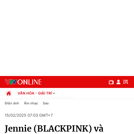
VĂN HÓA - GIẢI TRÍ
Chính trị
Điện ảnh
Âm nhạc
Sao
Xã hội
15/02/2025 07:03 GMT+7
Pháp luật
Chuyên mục
Kinh tế
Jennie (BLACKPINK) và
Thể thao