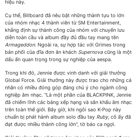
Phim VTV
hiệu này.
Giải trí
Hậu trường
Cụ thể, Billboard đã nêu bật những thành tựu to lớn
Điện ảnh
của nhóm nhạc 4 thành viên từ SM Entertainment,
Đời sống
Nhân vật
khẳng định sự thành công của nhóm với chuyến lưu
Âm nhạc
Du lịch
diễn toàn cầu và album đầy đủ đầu tay mang tên
Khán giả
Giáo dục
Sao
Armageddon
. Ngoài ra, sự hợp tác với Grimes trong
Làm đẹp
Giải sao mai
bản phối của đĩa đơn ăn khách
Supernova
cũng là một
Tuyển sinh
dấu ấn quan trọng trong sự nghiệp của aespa.
Công nghệ
Chất lượng cuộc sống
Học trực tuyến
Hitech Công nghệ tương lai
Trong khi đó, Jennie được vinh danh với giải thưởng
Giao lưu trực tuyến
Global Force. Giải thưởng này được trao cho những cá
Sản phẩm
nhân có nhiều đóng góp đáng chú ý cho ngành công
nghiệp âm nhạc. "Là một phần của BLACKPINK, Jennie
Lịch phát sóng
Thị trường
đã chiếm lĩnh các bảng xếp hạng và sân khấu âm nhạc
Tư vấn
trên toàn thế giới. Bây giờ, khi ngôi sao K-Pop này
chuẩn bị phát hành album solo đầu tay
Ruby
, cô ấy đã
Chuyên mục khác
đạt được nhiều thành công lớn", tờ báo ca ngợi.
Emagazine
Podcast