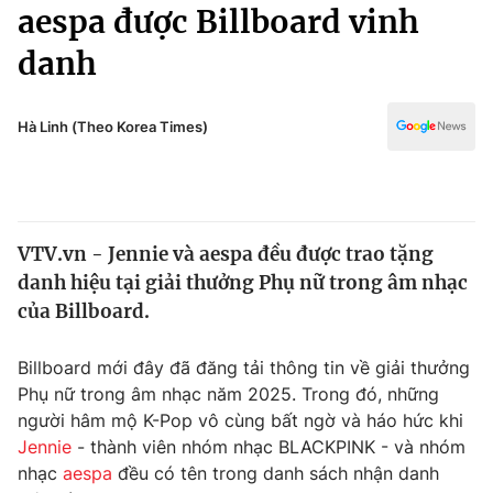
Chính trị
aespa được Billboard vinh
Truyền hình
danh
Văn hóa - Giải trí
Xã hội
Y tế
Đời sống
Hà Linh (Theo Korea Times)
Pháp luật
Công nghệ
Giáo dục
Y tế
VTV.vn - Jennie và aespa đều được trao tặng
Thế giới
danh hiệu tại giải thưởng Phụ nữ trong âm nhạc
Tin tức
của Billboard.
Kinh tế
Thế giới đó đây
Billboard mới đây đã đăng tải thông tin về giải thưởng
Tài chính
Dữ liệu và đời sống
Phụ nữ trong âm nhạc năm 2025. Trong đó, những
Câu chuyện quốc tế
Thị trường
người hâm mộ K-Pop vô cùng bất ngờ và háo hức khi
Jennie
- thành viên nhóm nhạc BLACKPINK - và nhóm
Truyền hình
Góc doanh nghiệp
nhạc
aespa
đều có tên trong danh sách nhận danh