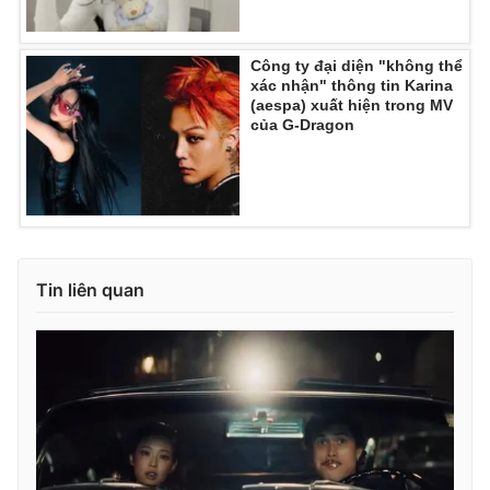
Công ty đại diện "không thể
xác nhận" thông tin Karina
THỜI BÁO VTV
(aespa) xuất hiện trong MV
của G-Dragon
Theo dõi báo trên
Cơ quan chủ quản:
Đài Truyền hình Việt Nam
Tin liên quan
Cơ quan báo chí:
Thời báo VTV
Giấy phép hoạt động báo in và báo điện tử số 483/GP-BTTTT
cấp ngày 29/12/2023
Tổng Biên tập:
Vũ Thanh Thủy
Phó Tổng Biên tập:
Nguyễn Thị Mỹ Hạnh, Phạm Quốc Thắng,
Nguyễn Trọng Ninh
Tổng đài VTV:
024.38 355 931 - 024.38 355 932