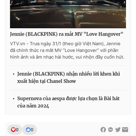
Ðiện thoại Thời báo VTV:
024.66 897 897
Email:
toasoan@vtv.vn
Liên hệ quảng cáo:
024-7300.7108
Jennie (BLACKPINK) ra mắt MV "Love Hangover"
VTV.vn - Trưa ngày 31/1 (theo giờ Việt Nam), Jennie
đã chính thức ra mắt MV “Love Hangover” với phần
hình ảnh và âm nhạc hài hước, vui nhộn đầy cuốn hút.
Jennie (BLACKPINK) nhận nhiều lời khen khi
xuất hiện tại Chanel Show
Supernova của aespa được lựa chọn là Bài hát
của năm 2024
® Cấm sao chép dưới mọi hình thức nếu không có sự chấp
thuận bằng văn bản. Ghi rõ nguồn VTV.vn khi phát hành lại
thông tin từ website này.
0
0