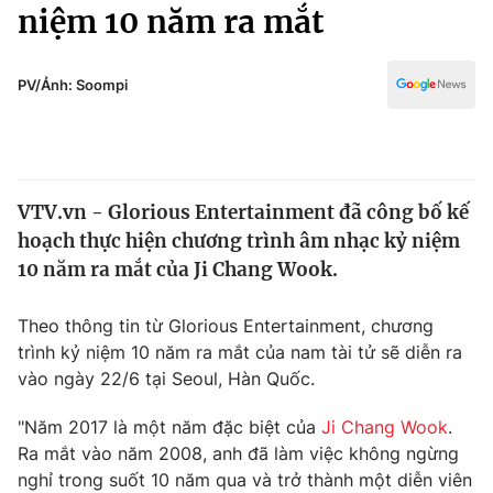
Chính trị
niệm 10 năm ra mắt
Truyền hình
Văn hóa - Giải trí
Xã hội
Y tế
PV/Ảnh: Soompi
Đời sống
Pháp luật
Công nghệ
Giáo dục
Y tế
VTV.vn - Glorious Entertainment đã công bố kế
hoạch thực hiện chương trình âm nhạc kỷ niệm
Thế giới
10 năm ra mắt của Ji Chang Wook.
Tin tức
Kinh tế
Theo thông tin từ Glorious Entertainment, chương
Thế giới đó đây
trình kỷ niệm 10 năm ra mắt của nam tài tử sẽ diễn ra
Tài chính
vào ngày 22/6 tại Seoul, Hàn Quốc.
Dữ liệu và đời sống
Câu chuyện quốc tế
Thị trường
"Năm 2017 là một năm đặc biệt của
Ji Chang Wook
.
Truyền hình
Ra mắt vào năm 2008, anh đã làm việc không ngừng
Góc doanh nghiệp
nghỉ trong suốt 10 năm qua và trở thành một diễn viên