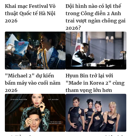
Ðiện thoại Thời báo VTV:
024.66 897 897
Khai mạc Festival Võ
Đội hình nào có lợi thế
Email:
toasoan@vtv.vn
thuật Quốc tế Hà Nội
trong Công diễn 2 Anh
Liên hệ quảng cáo:
2026
024-7300.7108
trai vượt ngàn chông gai
2026?
"Michael 2" dự kiến
Hyun Bin trở lại với
bấm máy vào cuối năm
"Made in Korea 2" cùng
2026
tham vọng lớn hơn
® Cấm sao chép dưới mọi hình thức nếu không có sự chấp
thuận bằng văn bản. Ghi rõ nguồn VTV.vn khi phát hành lại
thông tin từ website này.