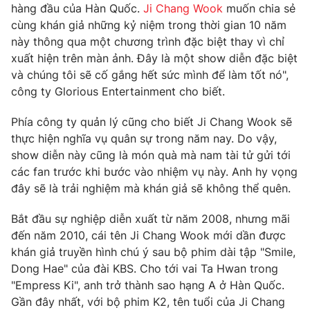
Phim VTV
hàng đầu của Hàn Quốc.
Ji Chang Wook
muốn chia sẻ
Giải trí
cùng khán giả những kỷ niệm trong thời gian 10 năm
Hậu trường
này thông qua một chương trình đặc biệt thay vì chỉ
Điện ảnh
Đời sống
xuất hiện trên màn ảnh. Đây là một show diễn đặc biệt
Nhân vật
Âm nhạc
và chúng tôi sẽ cố gắng hết sức mình để làm tốt nó",
Du lịch
Khán giả
công ty Glorious Entertainment cho biết.
Giáo dục
Sao
Làm đẹp
Giải sao mai
Phía công ty quản lý cũng cho biết Ji Chang Wook sẽ
Tuyển sinh
Công nghệ
thực hiện nghĩa vụ quân sự trong năm nay. Do vậy,
Chất lượng cuộc sống
Học trực tuyến
show diễn này cũng là món quà mà nam tài tử gửi tới
Hitech Công nghệ tương lai
các fan trước khi bước vào nhiệm vụ này. Anh hy vọng
Giao lưu trực tuyến
đây sẽ là trải nghiệm mà khán giả sẽ không thể quên.
Sản phẩm
Lịch phát sóng
Bắt đầu sự nghiệp diễn xuất từ năm 2008, nhưng mãi
Thị trường
đến năm 2010, cái tên Ji Chang Wook mới dần được
Tư vấn
khán giả truyền hình chú ý sau bộ phim dài tập "Smile,
Chuyên mục khác
Dong Hae" của đài KBS. Cho tới vai Ta Hwan trong
"Empress Ki", anh trở thành sao hạng A ở Hàn Quốc.
Emagazine
Podcast
Gần đây nhất, với bộ phim K2, tên tuổi của Ji Chang