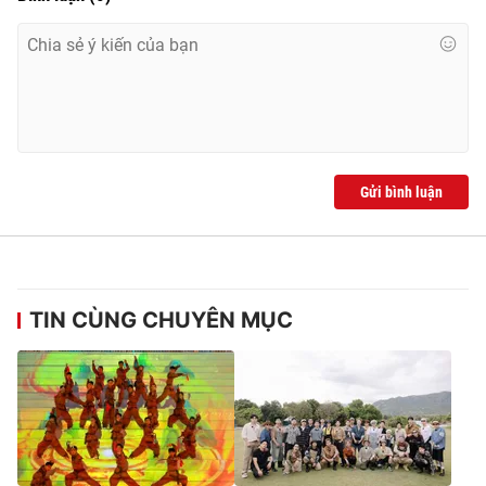
THỜI BÁO VTV
Gửi bình luận
Theo dõi báo trên
Cơ quan chủ quản:
Đài Truyền hình Việt Nam
Cơ quan báo chí:
Thời báo VTV
TIN CÙNG CHUYÊN MỤC
Giấy phép hoạt động báo in và báo điện tử số 483/GP-BTTTT
cấp ngày 29/12/2023
Tổng Biên tập:
Vũ Thanh Thủy
Phó Tổng Biên tập:
Nguyễn Thị Mỹ Hạnh, Phạm Quốc Thắng,
Nguyễn Trọng Ninh
Tổng đài VTV:
024.38 355 931 - 024.38 355 932