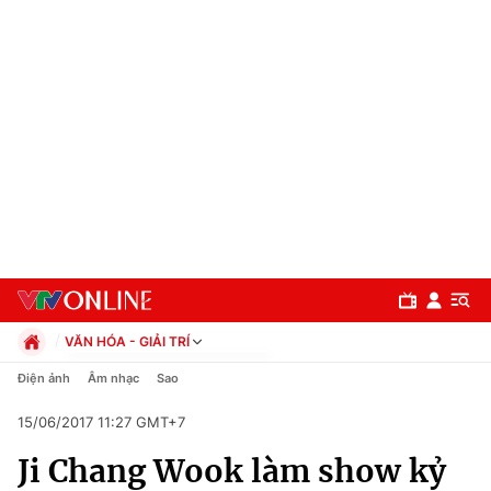
VĂN HÓA - GIẢI TRÍ
Chính trị
Điện ảnh
Âm nhạc
Sao
Xã hội
15/06/2017 11:27 GMT+7
Pháp luật
Chuyên mục
Kinh tế
Ji Chang Wook làm show kỷ
Thể thao