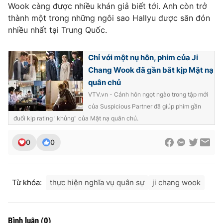
Wook càng được nhiều khán giả biết tới. Anh còn trở
Photo
Infographic
thành một trong những ngôi sao Hallyu được săn đón
nhiều nhất tại Trung Quốc.
Video
Shorts video
Chỉ với một nụ hôn, phim của Ji
Chang Wook đã gần bắt kịp Mặt nạ
VTV Money
VTV Thể thao
quân chủ
VTV.vn - Cảnh hôn ngọt ngào trong tập mới
VTV Sức khoẻ
Bất động sản
của Suspicious Partner đã giúp phim gần
đuổi kịp rating "khủng" của Mặt nạ quân chủ.
Thị trường 24h
Tấm lòng Việt
0
0
VTV4
Vươn mình bằng AI
Từ khóa:
thực hiện nghĩa vụ quân sự
ji chang wook
VTV9
VTV8
Liên hệ tòa soạn
English
Bình luận
(
0
)