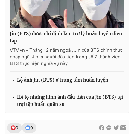
THỜI BÁO VTV
Jin (BTS) được chỉ định làm trợ lý huấn luyện diễn
tập
VTV.vn - Tháng 12 năm ngoái, Jin của BTS chính thức
nhập ngũ. Jin là người đầu tiên trong số 7 thành viên
Theo dõi báo trên
BTS thực hiện nghĩa vụ này.
Cơ quan chủ quản:
Đài Truyền hình Việt Nam
Lộ ảnh Jin (BTS) ở trung tâm huấn luyện
Cơ quan báo chí:
Thời báo VTV
Giấy phép hoạt động báo in và báo điện tử số 483/GP-BTTTT
Hé lộ những hình ảnh đầu tiên của Jin (BTS) tại
cấp ngày 29/12/2023
trại tập huấn quân sự
Tổng Biên tập:
Vũ Thanh Thủy
Phó Tổng Biên tập:
Nguyễn Thị Mỹ Hạnh, Phạm Quốc Thắng,
Nguyễn Trọng Ninh
0
0
Tổng đài VTV:
024.38 355 931 - 024.38 355 932