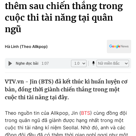
Chính trị
thêm sau chiến thắng trong
Truyền hình
cuộc thi tài năng tại quân
Văn hóa - Giải trí
Xã hội
Y tế
ngũ
Đời sống
Pháp luật
Công nghệ
Giáo dục
Hà Linh (Theo Allkpop)
Y tế
Nghe đọc bài
1:07
Thế giới
VTV.vn - Jin (BTS) đã kết thúc kì huấn luyện cơ
Tin tức
bản, đồng thời giành chiến thắng trong một
Kinh tế
Thế giới đó đây
cuộc thi tài năng tại đây.
Tài chính
Dữ liệu và đời sống
Câu chuyện quốc tế
Theo nguồn tin của Allkpop, Jin (
BTS
) cùng đồng đội
Thị trường
trong quân ngũ đã giành được hạng nhất trong một
Truyền hình
Góc doanh nghiệp
cuộc thi tài năng kỉ niệm Seollal. Nhờ đó, anh và các
đồng đội đều đã có thêm thời gian nghỉ ngơi như một