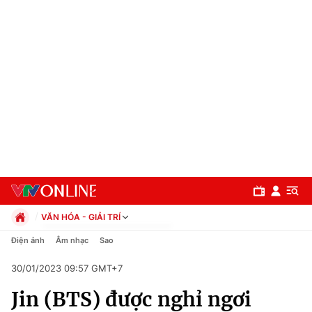
VĂN HÓA - GIẢI TRÍ
Chính trị
Điện ảnh
Âm nhạc
Sao
Xã hội
30/01/2023 09:57 GMT+7
Pháp luật
Chuyên mục
Kinh tế
Jin (BTS) được nghỉ ngơi
Thể thao