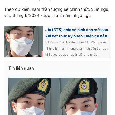
Photo
Infographic
Theo dự kiến, nam thần tượng sẽ chính thức xuất ngũ
vào tháng 6/2024 - tức sau 2 năm nhập ngũ.
Video
Shorts video
Jin (BTS) chia sẻ hình ảnh mới sau
khi kết thúc kỳ huấn luyện cơ bản
VTV Money
VTV Thể thao
VTV.vn - Thành viên nhóm BTS đã chia sẻ
những hình ảnh trong quân ngũ đầu tiên sau
VTV Sức khoẻ
Bất động sản
khi được cơ quan quân đội cho phép.
Thị trường 24h
Tấm lòng Việt
Tin liên quan
VTV4
Vươn mình bằng AI
VTV9
VTV8
Liên hệ tòa soạn
English