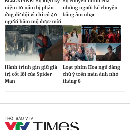
BLACKPINK: Sự kiện kỷ
Sự chuyển mình của
niệm 10 năm bị phản
những người kể chuyện
ứng dữ dội vì chỉ có 40
bằng âm nhạc
người hâm mộ được mời
Hành trình gìn giữ giá
Loạt phim Hoa ngữ đáng
trị cốt lõi của Spider-
chú ý trên màn ảnh nhỏ
Man
tháng 8
THỜI BÁO VTV