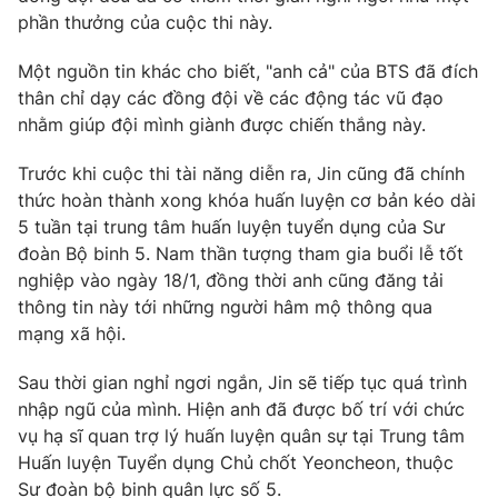
Phim VTV
phần thưởng của cuộc thi này.
Giải trí
Hậu trường
Điện ảnh
Một nguồn tin khác cho biết, "anh cả" của BTS đã đích
Đời sống
Nhân vật
thân chỉ dạy các đồng đội về các động tác vũ đạo
Âm nhạc
nhằm giúp đội mình giành được chiến thắng này.
Du lịch
Khán giả
Giáo dục
Sao
Trước khi cuộc thi tài năng diễn ra, Jin cũng đã chính
Làm đẹp
Giải sao mai
Tuyển sinh
thức hoàn thành xong khóa huấn luyện cơ bản kéo dài
Công nghệ
Chất lượng cuộc sống
5 tuần tại trung tâm huấn luyện tuyển dụng của Sư
Học trực tuyến
đoàn Bộ binh 5. Nam thần tượng tham gia buổi lễ tốt
Hitech Công nghệ tương lai
nghiệp vào ngày 18/1, đồng thời anh cũng đăng tải
Giao lưu trực tuyến
thông tin này tới những người hâm mộ thông qua
Sản phẩm
mạng xã hội.
Lịch phát sóng
Thị trường
Sau thời gian nghỉ ngơi ngắn, Jin sẽ tiếp tục quá trình
Tư vấn
nhập ngũ của mình. Hiện anh đã được bố trí với chức
Chuyên mục khác
vụ hạ sĩ quan trợ lý huấn luyện quân sự tại Trung tâm
Huấn luyện Tuyển dụng Chủ chốt Yeoncheon, thuộc
Emagazine
Podcast
Sư đoàn bộ binh quân lực số 5.