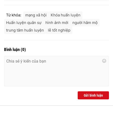
Ðiện thoại Thời báo VTV:
024.66 897 897
Email:
toasoan@vtv.vn
Từ khóa:
mạng xã hội
Khóa huấn luyện
Liên hệ quảng cáo:
024-7300.7108
Huấn luyện quân sự
hình ảnh mới
người hâm mộ
trung tâm huấn luyện
lễ tốt nghiệp
Bình luận
(
0
)
® Cấm sao chép dưới mọi hình thức nếu không có sự chấp
thuận bằng văn bản. Ghi rõ nguồn VTV.vn khi phát hành lại
Gửi bình luận
thông tin từ website này.