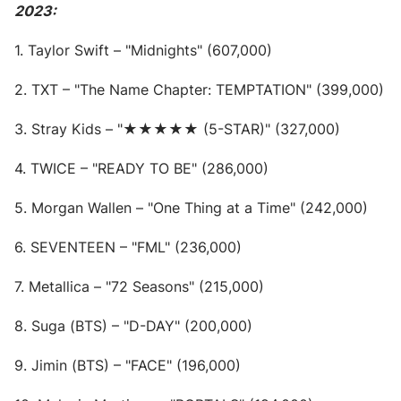
2023:
Ðiện thoại Thời báo VTV:
024.66 897 897
Email:
toasoan@vtv.vn
1. Taylor Swift – "Midnights" (607,000)
Liên hệ quảng cáo:
024-7300.7108
2. TXT – "The Name Chapter: TEMPTATION" (399,000)
3. Stray Kids – "★★★★★ (5-STAR)" (327,000)
4. TWICE – "READY TO BE" (286,000)
5. Morgan Wallen – "One Thing at a Time" (242,000)
6. SEVENTEEN – "FML" (236,000)
7. Metallica – "72 Seasons" (215,000)
® Cấm sao chép dưới mọi hình thức nếu không có sự chấp
8. Suga (BTS) – "D-DAY" (200,000)
thuận bằng văn bản. Ghi rõ nguồn VTV.vn khi phát hành lại
thông tin từ website này.
9. Jimin (BTS) – "FACE" (196,000)