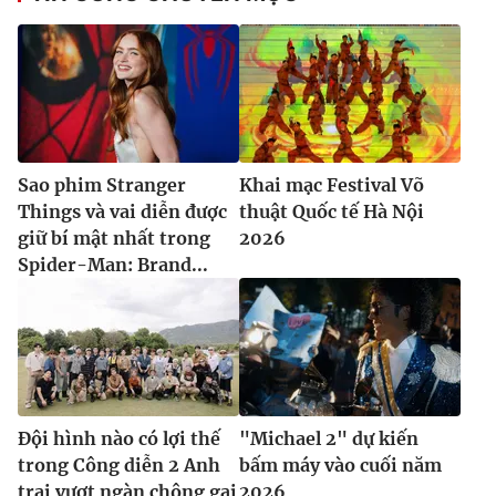
Sao phim Stranger
Khai mạc Festival Võ
Things và vai diễn được
thuật Quốc tế Hà Nội
giữ bí mật nhất trong
2026
Spider-Man: Brand...
Đội hình nào có lợi thế
"Michael 2" dự kiến
trong Công diễn 2 Anh
bấm máy vào cuối năm
trai vượt ngàn chông gai
2026