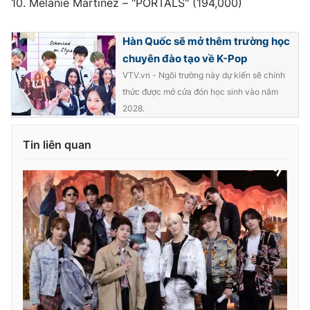
10. Melanie Martinez – "PORTALS" (194,000)
Hàn Quốc sẽ mở thêm trường học
chuyên đào tạo về K-Pop
VTV.vn - Ngôi trường này dự kiến sẽ chính
thức được mở cửa đón học sinh vào năm
2028.
Tin liên quan