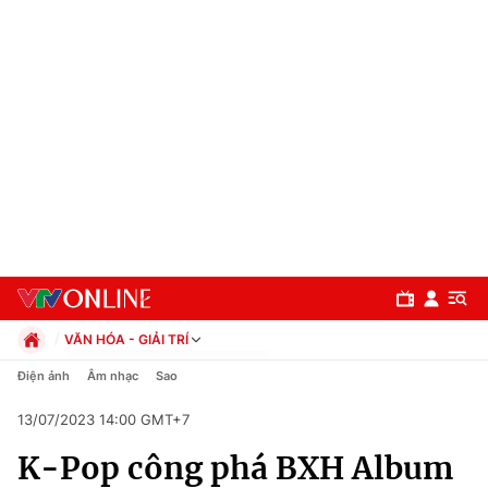
VĂN HÓA - GIẢI TRÍ
Chính trị
Điện ảnh
Âm nhạc
Sao
Xã hội
13/07/2023 14:00 GMT+7
Pháp luật
Chuyên mục
Kinh tế
K-Pop công phá BXH Album
Thể thao