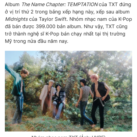
Phim VTV
Album
The Name Chapter: TEMPTATION
của TXT đứng
Giải trí
ở vị trí thứ 2 trong bảng xếp hạng này, xếp sau album
Hậu trường
Midnights
của Taylor Swift. Nhóm nhạc nam của K-Pop
Điện ảnh
Đời sống
Nhân vật
đã bán được 399.000 bản album. Như vậy, TXT cũng
Âm nhạc
trở thành nghệ sĩ K-Pop bán chạy nhất tại thị trường
Du lịch
Khán giả
Mỹ trong nửa đầu năm nay.
Giáo dục
Sao
Làm đẹp
Giải sao mai
Tuyển sinh
Công nghệ
Chất lượng cuộc sống
Học trực tuyến
Hitech Công nghệ tương lai
Giao lưu trực tuyến
Sản phẩm
Lịch phát sóng
Thị trường
Tư vấn
Chuyên mục khác
Emagazine
Podcast