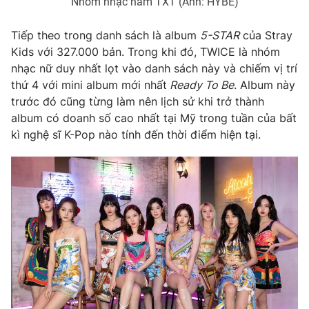
Nhóm nhạc nam TXT (Ảnh: HYBE)
Photo
Infographic
Tiếp theo trong danh sách là album
5-STAR
của Stray
Kids với 327.000 bản. Trong khi đó, TWICE là nhóm
Video
Shorts video
nhạc nữ duy nhất lọt vào danh sách này và chiếm vị trí
thứ 4 với mini album mới nhất
Ready To Be
. Album này
trước đó cũng từng làm nên lịch sử khi trở thành
VTV Money
VTV Thể thao
album có doanh số cao nhất tại Mỹ trong tuần của bất
kì nghệ sĩ K-Pop nào tính đến thời điểm hiện tại.
VTV Sức khoẻ
Bất động sản
Thị trường 24h
Tấm lòng Việt
VTV4
Vươn mình bằng AI
VTV9
VTV8
Liên hệ tòa soạn
English