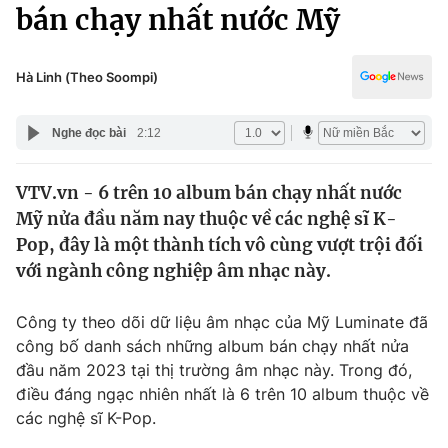
Chính trị
bán chạy nhất nước Mỹ
Truyền hình
Văn hóa - Giải trí
Xã hội
Y tế
Hà Linh (Theo Soompi)
Đời sống
Pháp luật
Công nghệ
Nghe đọc bài
2:12
Giáo dục
Y tế
VTV.vn - 6 trên 10 album bán chạy nhất nước
Mỹ nửa đầu năm nay thuộc về các nghệ sĩ K-
Thế giới
Pop, đây là một thành tích vô cùng vượt trội đối
với ngành công nghiệp âm nhạc này.
Tin tức
Kinh tế
Thế giới đó đây
Công ty theo dõi dữ liệu âm nhạc của Mỹ Luminate đã
Tài chính
công bố danh sách những album bán chạy nhất nửa
Dữ liệu và đời sống
Câu chuyện quốc tế
đầu năm 2023 tại thị trường âm nhạc này. Trong đó,
Thị trường
điều đáng ngạc nhiên nhất là 6 trên 10 album thuộc về
Truyền hình
Góc doanh nghiệp
các nghệ sĩ K-Pop.