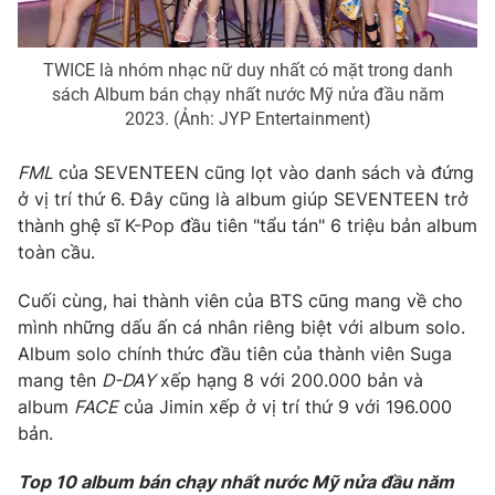
TWICE là nhóm nhạc nữ duy nhất có mặt trong danh
sách Album bán chạy nhất nước Mỹ nửa đầu năm
THỜI BÁO VTV
2023. (Ảnh: JYP Entertainment)
FML
của SEVENTEEN cũng lọt vào danh sách và đứng
ở vị trí thứ 6. Đây cũng là album giúp SEVENTEEN trở
Theo dõi báo trên
thành ghệ sĩ K-Pop đầu tiên "tẩu tán" 6 triệu bản album
toàn cầu.
Cơ quan chủ quản:
Đài Truyền hình Việt Nam
Cuối cùng, hai thành viên của BTS cũng mang về cho
Cơ quan báo chí:
Thời báo VTV
mình những dấu ấn cá nhân riêng biệt với album solo.
Giấy phép hoạt động báo in và báo điện tử số 483/GP-BTTTT
Album solo chính thức đầu tiên của thành viên Suga
cấp ngày 29/12/2023
mang tên
D-DAY
xếp hạng 8 với 200.000 bản và
Tổng Biên tập:
Vũ Thanh Thủy
album
FACE
của Jimin xếp ở vị trí thứ 9 với 196.000
Phó Tổng Biên tập:
Nguyễn Thị Mỹ Hạnh, Phạm Quốc Thắng,
bản.
Nguyễn Trọng Ninh
Tổng đài VTV:
024.38 355 931 - 024.38 355 932
Top 10 album bán chạy nhất nước Mỹ nửa đầu năm