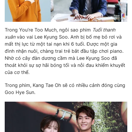
Photo
Infographic
Video
Shorts video
Trong You’re Too Much, ngôi sao phim
Tuổi thanh
xuân
vào vai Lee Kyung Soo. Anh bị bố mẹ bỏ rơi và
VTV Money
VTV Thể thao
mất thị lực từ một tai nạn khi 6 tuổi. Được một gia
đình nhận nuôi, chàng trai trẻ bắt đầu tập chơi piano.
Nhờ có cây đàn dương cầm mà Lee Kyung Soo đã
VTV Sức khoẻ
Bất động sản
thoát khỏi sự sợ hãi bóng tối và nỗi đau khiếm khuyết
của cơ thể.
Thị trường 24h
Tấm lòng Việt
Trong phim, Kang Tae Oh sẽ có nhiều cảnh đóng cùng
Goo Hye Sun.
VTV4
Vươn mình bằng AI
VTV9
VTV8
Liên hệ tòa soạn
English