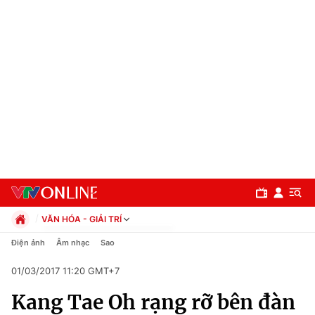
VĂN HÓA - GIẢI TRÍ
Chính trị
Điện ảnh
Âm nhạc
Sao
Xã hội
01/03/2017 11:20 GMT+7
Pháp luật
Chuyên mục
Kinh tế
Kang Tae Oh rạng rỡ bên đàn
Thể thao