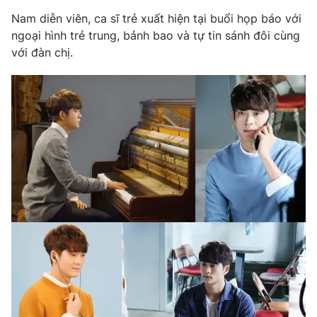
Phim VTV
Giải trí
Nam diễn viên, ca sĩ trẻ xuất hiện tại buổi họp báo với
Hậu trường
ngoại hình trẻ trung, bảnh bao và tự tin sánh đôi cùng
Điện ảnh
với đàn chị.
Đời sống
Nhân vật
Âm nhạc
Du lịch
Khán giả
Giáo dục
Sao
Làm đẹp
Giải sao mai
Tuyển sinh
Công nghệ
Chất lượng cuộc sống
Học trực tuyến
Hitech Công nghệ tương lai
Giao lưu trực tuyến
Sản phẩm
Lịch phát sóng
Thị trường
Tư vấn
Chuyên mục khác
Emagazine
Podcast