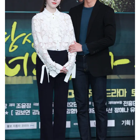
THỜI BÁO VTV
Theo dõi báo trên
Cơ quan chủ quản:
Đài Truyền hình Việt Nam
Cơ quan báo chí:
Thời báo VTV
Giấy phép hoạt động báo in và báo điện tử số 483/GP-BTTTT
cấp ngày 29/12/2023
Tổng Biên tập:
Vũ Thanh Thủy
Phó Tổng Biên tập:
Nguyễn Thị Mỹ Hạnh, Phạm Quốc Thắng,
Nguyễn Trọng Ninh
Tổng đài VTV:
024.38 355 931 - 024.38 355 932