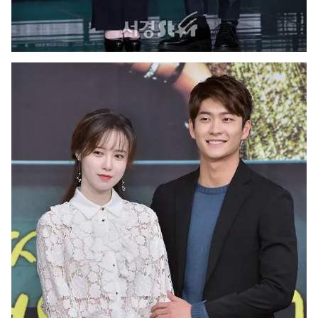
Ðiện thoại Thời báo VTV:
024.66 897 897
Email:
toasoan@vtv.vn
Liên hệ quảng cáo:
024-7300.7108
® Cấm sao chép dưới mọi hình thức nếu không có sự chấp
thuận bằng văn bản. Ghi rõ nguồn VTV.vn khi phát hành lại
thông tin từ website này.