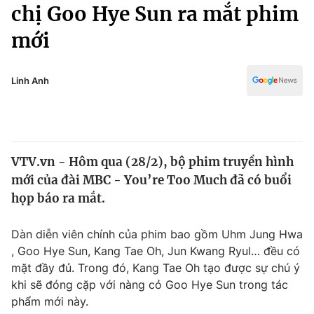
Chính trị
chị Goo Hye Sun ra mắt phim
Truyền hình
mới
Văn hóa - Giải trí
Xã hội
Y tế
Đời sống
Linh Anh
Pháp luật
Công nghệ
Giáo dục
Y tế
VTV.vn - Hôm qua (28/2), bộ phim truyền hình
Thế giới
mới của đài MBC - You’re Too Much đã có buổi
Tin tức
họp báo ra mắt.
Kinh tế
Thế giới đó đây
Dàn diễn viên chính của phim bao gồm Uhm Jung Hwa
Tài chính
Dữ liệu và đời sống
, Goo Hye Sun, Kang Tae Oh, Jun Kwang Ryul… đều có
Câu chuyện quốc tế
Thị trường
mặt đầy đủ. Trong đó, Kang Tae Oh tạo được sự chú ý
khi sẽ đóng cặp với nàng cỏ Goo Hye Sun trong tác
Truyền hình
Góc doanh nghiệp
phẩm mới này.