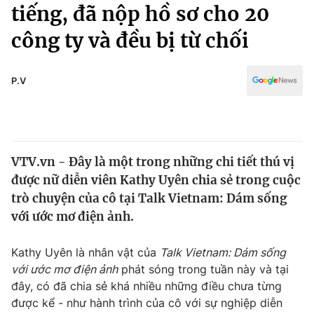
Chính trị
tiếng, đã nộp hồ sơ cho 20
Truyền hình
công ty và đều bị từ chối
Văn hóa - Giải trí
Xã hội
Y tế
Đời sống
P.V
Pháp luật
Công nghệ
Giáo dục
Y tế
VTV.vn - Đây là một trong những chi tiết thú vị
Thế giới
được nữ diễn viên Kathy Uyên chia sẻ trong cuộc
Tin tức
trò chuyện của cô tại Talk Vietnam: Dám sống
Kinh tế
với ước mơ điện ảnh.
Thế giới đó đây
Tài chính
Dữ liệu và đời sống
Câu chuyện quốc tế
Kathy Uyên là nhân vật của
Talk Vietnam: Dám sống
Thị trường
với ước mơ điện ảnh
phát sóng trong tuần này và tại
đây, có đã chia sẻ khá nhiều những điều chưa từng
Truyền hình
Góc doanh nghiệp
được kể - như hành trình của cô với sự nghiệp diễn