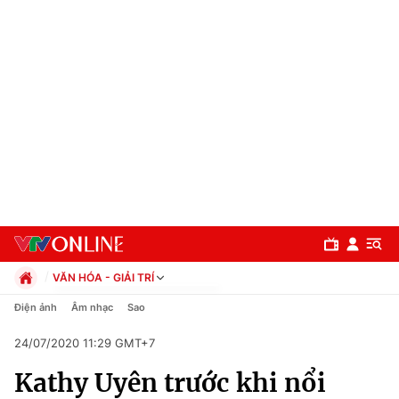
VĂN HÓA - GIẢI TRÍ
Chính trị
Điện ảnh
Âm nhạc
Sao
Xã hội
24/07/2020 11:29 GMT+7
Pháp luật
Chuyên mục
Kinh tế
Kathy Uyên trước khi nổi
Thể thao