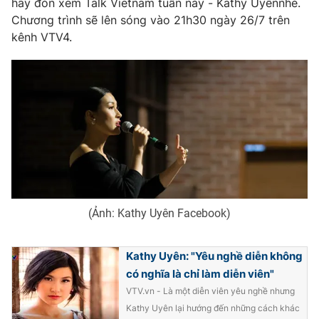
hãy đón xem Talk Vietnam tuần này - Kathy Uyênnhé.
Ðiện thoại Thời báo VTV:
024.66 897 897
Chương trình sẽ lên sóng vào 21h30 ngày 26/7 trên
Email:
toasoan@vtv.vn
kênh VTV4.
Liên hệ quảng cáo:
024-7300.7108
(Ảnh: Kathy Uyên Facebook)
® Cấm sao chép dưới mọi hình thức nếu không có sự chấp
Kathy Uyên: "Yêu nghề diễn không
thuận bằng văn bản. Ghi rõ nguồn VTV.vn khi phát hành lại
có nghĩa là chỉ làm diễn viên"
thông tin từ website này.
VTV.vn - Là một diễn viên yêu nghề nhưng
Kathy Uyên lại hướng đến những cách khác