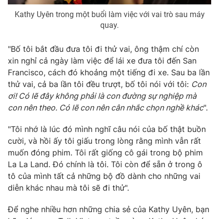
Kathy Uyên trong một buổi làm việc với vai trò sau máy
quay.
THỜI BÁO VTV
"Bố tôi bắt đầu đưa tôi đi thử vai, ông thậm chí còn
xin nghỉ cả ngày làm việc để lái xe đưa tôi đến San
Francisco, cách đó khoảng một tiếng đi xe. Sau ba lần
thử vai, cả ba lần tôi đều trượt, bố tôi nói với tôi:
Con
Theo dõi báo trên
ơi! Có lẽ đây không phải là con đường sự nghiệp mà
con nên theo. Có lẽ con nên cân nhắc chọn nghề khác
".
Cơ quan chủ quản:
Đài Truyền hình Việt Nam
"Tôi nhớ là lúc đó mình nghĩ câu nói của bố thật buồn
Cơ quan báo chí:
Thời báo VTV
cười, và hồi ấy tôi giấu trong lòng rằng mình vẫn rất
Giấy phép hoạt động báo in và báo điện tử số 483/GP-BTTTT
muốn đóng phim. Tôi rất giống cô gái trong bộ phim
cấp ngày 29/12/2023
La La Land. Đó chính là tôi. Tôi còn để sẵn ở trong ô
Tổng Biên tập:
Vũ Thanh Thủy
tô của mình tất cả những bộ đồ dành cho những vai
diễn khác nhau mà tôi sẽ đi thử".
Phó Tổng Biên tập:
Nguyễn Thị Mỹ Hạnh, Phạm Quốc Thắng,
Nguyễn Trọng Ninh
Để nghe nhiều hơn những chia sẻ của Kathy Uyên, bạn
Tổng đài VTV:
024.38 355 931 - 024.38 355 932