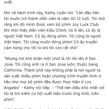
Phim VTV
xuất.
Giải trí
Hậu trường
Nói về hành trình này, Kathy Uyên nói: "Lần đầu tiên
Điện ảnh
tôi muốn trở thành diễn viên là năm tôi 12 tuổi. Tôi nhớ
Đời sống
Nhân vật
rằng khi đó mình được xem bộ phim Joy Luck Club.
Âm nhạc
Du lịch
Khi nhìn thấy diễn viên Kiều Chinh, tôi ồ lên, cô ấy là
Khán giả
Giáo dục
Sao
người Việt Nam. Cô ấy đóng phim. Tôi cũng là người
Làm đẹp
Giải sao mai
Việt Nam. Tôi cũng muốn đóng phim! Cô ấy truyền
Tuyển sinh
Công nghệ
cảm hứng cho tôi từ khi tôi còn rất nhỏ".
Chất lượng cuộc sống
Học trực tuyến
Hitech Công nghệ tương lai
"Nhưng hơi khó khăn một chút là tôi lớn lên ở San
Giao lưu trực tuyến
Jose. Tôi cũng sinh ra ở San Jose luôn, thuộc bang
Sản phẩm
California. Thành phố này không phải là nơi người ta
Lịch phát sóng
sản xuất nhiều phim hoặc chương trình truyền hình vì
Thị trường
hầu như mọi bộ phim đều được thực hiện ở Los
Tư vấn
Angeles" - Kathy nói tiếp - "Thế nên điều khó nhất với
tôi là tìm kiếm cơ hội xuất hiện trước ống kính, trên
Chuyên mục khác
phim".
Emagazine
Podcast