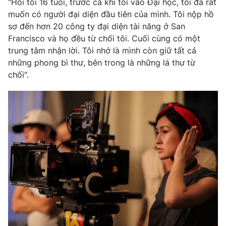
"Hồi tôi 16 tuổi, trước cả khi tôi vào Đại học, tôi đã rất
muốn có người đại diện đầu tiên của mình. Tôi nộp hồ
Photo
Infographic
sơ đến hơn 20 công ty đại diện tài năng ở San
Francisco và họ đều từ chối tôi. Cuối cùng có một
Video
Shorts video
trung tâm nhận lời. Tôi nhớ là mình còn giữ tất cả
những phong bì thư, bên trong là những lá thư từ
VTV Money
chối".
VTV Thể thao
VTV Sức khoẻ
Bất động sản
Thị trường 24h
Tấm lòng Việt
VTV4
Vươn mình bằng AI
VTV9
VTV8
Liên hệ tòa soạn
English