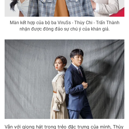
Photo
Infographic
Màn kết hợp của bộ ba ViruSs - Thùy Chi - Trấn Thành
Video
Shorts video
nhận được đông đảo sự chú ý của khán giả.
VTV Money
VTV Thể thao
VTV Sức khoẻ
Bất động sản
Thị trường 24h
Tấm lòng Việt
VTV4
Vươn mình bằng AI
VTV9
VTV8
Liên hệ tòa soạn
English
Vẫn với giọng hát trong trẻo đặc trưng của mình, Thùy