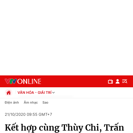
VĂN HÓA - GIẢI TRÍ
Chính trị
Điện ảnh
Âm nhạc
Sao
Xã hội
21/10/2020 09:55 GMT+7
Pháp luật
Chuyên mục
Kinh tế
Kết hợp cùng Thùy Chi, Trấn
Thể thao