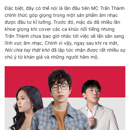
Phim VTV
Giải trí
Đặc biệt, đây có thể nói là lần đầu tiên MC Trấn Thành
Hậu trường
chính thức góp giọng trong một sản phẩm âm nhạc
Điện ảnh
được đầu tư kĩ lưỡng. Trước đó, mặc dù đã nhiều lần
Đời sống
Nhân vật
khoe giọng khi cover các ca khúc nổi tiếng nhưng
Âm nhạc
Du lịch
Trấn Thành chưa bao giờ nhắc tới việc sẽ lấn sân sang
Khán giả
Giáo dục
Sao
lĩnh vực âm nhạc. Chính vì vậy, ngay sau khi ra mắt,
Làm đẹp
Giải sao mai
Nói chia tay thật khó
đã lập tức nhận được rất nhiều sự
Tuyển sinh
Công nghệ
chú ý từ khán giả và những người hâm mộ.
Chất lượng cuộc sống
Học trực tuyến
Hitech Công nghệ tương lai
Giao lưu trực tuyến
Sản phẩm
Lịch phát sóng
Thị trường
Tư vấn
Chuyên mục khác
Emagazine
Podcast