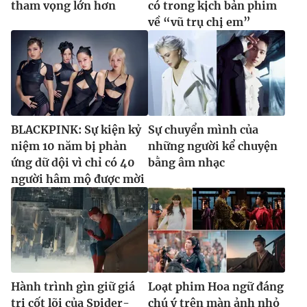
tham vọng lớn hơn
có trong kịch bản phim
về “vũ trụ chị em”
BLACKPINK: Sự kiện kỷ
Sự chuyển mình của
niệm 10 năm bị phản
những người kể chuyện
ứng dữ dội vì chỉ có 40
bằng âm nhạc
người hâm mộ được mời
Hành trình gìn giữ giá
Loạt phim Hoa ngữ đáng
trị cốt lõi của Spider-
chú ý trên màn ảnh nhỏ