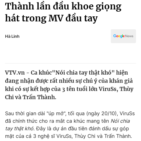
Chính trị
Thành lần đầu khoe giọng
Truyền hình
hát trong MV đầu tay
Văn hóa - Giải trí
Xã hội
Y tế
Đời sống
Hà Linh
Pháp luật
Công nghệ
Giáo dục
Y tế
VTV.vn - Ca khúc"Nói chia tay thật khó" hiện
Thế giới
đang nhận được rất nhiều sự chú ý của khán giả
Tin tức
khi có sự kết hợp của 3 tên tuổi lớn ViruSs, Thùy
Kinh tế
Chi và Trấn Thành.
Thế giới đó đây
Tài chính
Dữ liệu và đời sống
Câu chuyện quốc tế
Sau thời gian dài "úp mở", tối qua (ngày 20/10), ViruSs
Thị trường
đã chính thức cho ra mắt ca khúc mang tên
Nói chia
tay thật khó
. Đây là dự án đầu tiên đánh dấu sự góp
Truyền hình
Góc doanh nghiệp
mặt của cả 3 nghệ sĩ ViruSs, Thùy Chi và Trấn Thành.