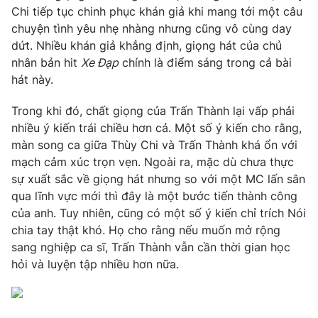
Chi tiếp tục chinh phục khán giả khi mang tới một câu
chuyện tình yêu nhẹ nhàng nhưng cũng vô cùng day
dứt. Nhiều khán giả khẳng định, giọng hát của chủ
nhân bản hit
Xe Đạp
chính là điểm sáng trong cả bài
THỜI BÁO VTV
hát này.
Trong khi đó, chất giọng của Trấn Thành lại vấp phải
nhiều ý kiến trái chiều hơn cả. Một số ý kiến cho rằng,
Theo dõi báo trên
màn song ca giữa Thùy Chi và Trấn Thành khá ổn với
mạch cảm xúc trọn vẹn. Ngoài ra, mặc dù chưa thực
Cơ quan chủ quản:
Đài Truyền hình Việt Nam
sự xuất sắc về giọng hát nhưng so với một MC lấn sân
qua lĩnh vực mới thì đây là một bước tiến thành công
Cơ quan báo chí:
Thời báo VTV
của anh. Tuy nhiên, cũng có một số ý kiến chỉ trích Nói
Giấy phép hoạt động báo in và báo điện tử số 483/GP-BTTTT
chia tay thật khó. Họ cho rằng nếu muốn mở rộng
cấp ngày 29/12/2023
sang nghiệp ca sĩ, Trấn Thành vẫn cần thời gian học
Tổng Biên tập:
Vũ Thanh Thủy
hỏi và luyện tập nhiều hơn nữa.
Phó Tổng Biên tập:
Nguyễn Thị Mỹ Hạnh, Phạm Quốc Thắng,
Nguyễn Trọng Ninh
Tổng đài VTV:
024.38 355 931 - 024.38 355 932