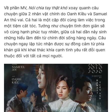
Ðiện thoại Thời báo VTV:
024.66 897 897
Về phần MV,
Nói chia tay thật khó
xoay quanh câu
Email:
toasoan@vtv.vn
chuyện giữa 2 nhân vật chính do Oanh Kiều và Samuel
Liên hệ quảng cáo:
024-7300.7108
An thủ vai. Cả hai là một cặp đôi cùng làm việc trong
một tiệm cắt tóc. Tưởng như chuyện tình đơn giản sẽ
vô cùng hạnh phúc tuy nhiên, giữa cả hai dần nảy sinh
những hiểu lầm đến từ chính đời sống hàng ngày. Câu
chuyện ngay lập tức nhận được sự đồng cảm từ phía
khán giả khi khai thác khía cạnh tình yêu rất đỗi quen
thuộc đối với tất cả mọi người.
® Cấm sao chép dưới mọi hình thức nếu không có sự chấp
thuận bằng văn bản. Ghi rõ nguồn VTV.vn khi phát hành lại
thông tin từ website này.