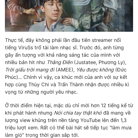
Thực tế, đây không phải lần đầu tiên streamer nổi
tiếng ViruSs trổ tài làm nhạc sĩ. Trước đó, anh từng
gây ấn tượng với khả năng sáng tác của mình với
nhiều bản hit như
Thằng Điên
(Justatee, Phương Ly),
Trời giấu trời mang đi
(AMEE),
Yêu được không
(Đức
Phúc)... Chính vì vậy, ca khúc mới của anh với sự kết
hợp cùng Thùy Chi và Trấn Thành nhận được nhiều kì
vọng từ những người yêu nhạc.
Ở thời điểm hiện tại, mặc dù chỉ mới hơn 12 tiếng kể từ
khi phát hành nhưng
Nói chia tay thật khó
đã mang về
lượng view khủng trên nền tảng YouTube lên đến 1,3
triệu lượt xem. Rất có thể bài hát sẽ tiếp tục "làm mưa
làm gió" trong thời gian sắp tới.