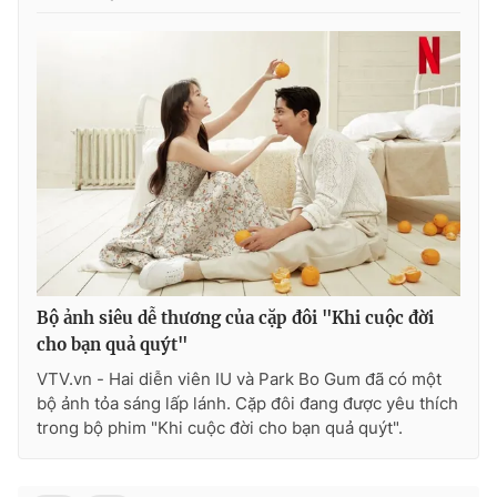
THỜI BÁO VTV
Theo dõi báo trên
Cơ quan chủ quản:
Đài Truyền hình Việt Nam
Cơ quan báo chí:
Thời báo VTV
Bộ ảnh siêu dễ thương của cặp đôi "Khi cuộc đời
Giấy phép hoạt động báo in và báo điện tử số 483/GP-BTTTT
cho bạn quả quýt"
cấp ngày 29/12/2023
VTV.vn - Hai diễn viên IU và Park Bo Gum đã có một
Tổng Biên tập:
Vũ Thanh Thủy
bộ ảnh tỏa sáng lấp lánh. Cặp đôi đang được yêu thích
Phó Tổng Biên tập:
Nguyễn Thị Mỹ Hạnh, Phạm Quốc Thắng,
trong bộ phim "Khi cuộc đời cho bạn quả quýt".
Nguyễn Trọng Ninh
Tổng đài VTV:
024.38 355 931 - 024.38 355 932