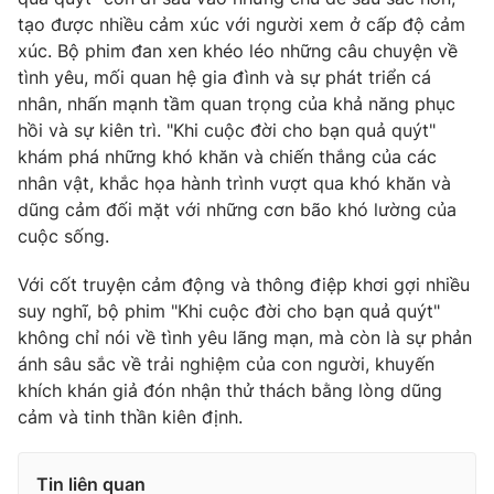
tạo được nhiều cảm xúc với người xem ở cấp độ cảm
Photo
Infographic
xúc. Bộ phim đan xen khéo léo những câu chuyện về
tình yêu, mối quan hệ gia đình và sự phát triển cá
Video
Shorts video
nhân, nhấn mạnh tầm quan trọng của khả năng phục
hồi và sự kiên trì. "Khi cuộc đời cho bạn quả quýt"
khám phá những khó khăn và chiến thắng của các
VTV Money
VTV Thể thao
nhân vật, khắc họa hành trình vượt qua khó khăn và
dũng cảm đối mặt với những cơn bão khó lường của
VTV Sức khoẻ
Bất động sản
cuộc sống.
Với cốt truyện cảm động và thông điệp khơi gợi nhiều
Thị trường 24h
Tấm lòng Việt
suy nghĩ, bộ phim "Khi cuộc đời cho bạn quả quýt"
không chỉ nói về tình yêu lãng mạn, mà còn là sự phản
VTV4
Vươn mình bằng AI
ánh sâu sắc về trải nghiệm của con người, khuyến
khích khán giả đón nhận thử thách bằng lòng dũng
cảm và tinh thần kiên định.
VTV9
VTV8
Liên hệ tòa soạn
English
Tin liên quan