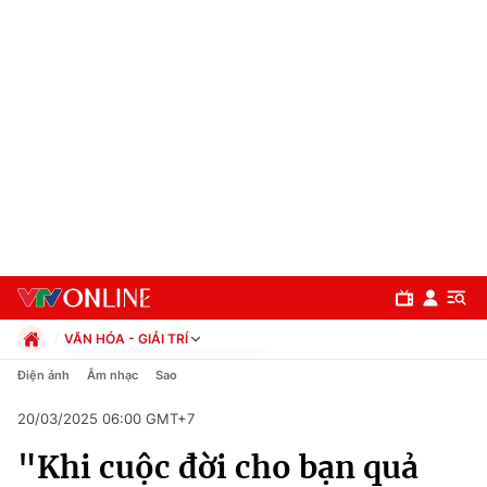
VĂN HÓA - GIẢI TRÍ
Chính trị
Điện ảnh
Âm nhạc
Sao
Xã hội
20/03/2025 06:00 GMT+7
Pháp luật
Chuyên mục
Kinh tế
"Khi cuộc đời cho bạn quả
Thể thao