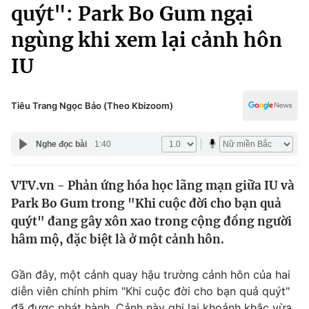
Chính trị
quýt": Park Bo Gum ngại
Truyền hình
ngùng khi xem lại cảnh hôn
Văn hóa - Giải trí
Xã hội
Y tế
IU
Đời sống
Pháp luật
Công nghệ
Giáo dục
Tiêu Trang Ngọc Bảo (Theo Kbizoom)
Y tế
Nghe đọc bài
1:40
Thế giới
VTV.vn - Phản ứng hóa học lãng mạn giữa IU và
Tin tức
Park Bo Gum trong "Khi cuộc đời cho bạn quả
Kinh tế
Thế giới đó đây
quýt" đang gây xôn xao trong cộng đồng người
Tài chính
hâm mộ, đặc biệt là ở một cảnh hôn.
Dữ liệu và đời sống
Câu chuyện quốc tế
Thị trường
Gần đây, một cảnh quay hậu trường cảnh hôn của hai
Truyền hình
Góc doanh nghiệp
diễn viên chính phim "Khi cuộc đời cho bạn quả quýt"
đã được phát hành. Cảnh này ghi lại khoảnh khắc vừa