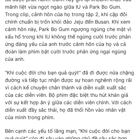
Phim VTV
Giải trí
mãnh liệt vừa ngọt ngào giữa IU và Park Bo Gum.
Hậu trường
Trong clip, cảnh hôn của họ trong tập 2, khi cặp đôi
Điện ảnh
chính chuẩn bị trốn khỏi đảo Jeju đến Busan. Khi xem
Đời sống
Nhân vật
cảnh hôn này, Park Bo Gum ngượng ngùng che mặt vì
Âm nhạc
xấu hổ trong khi IU không thể ngừng cười trước phản
Du lịch
Khán giả
Giáo dục
ứng đáng yêu của anh trước cảnh hôn của họ và cả
Sao
Làm đẹp
Giải sao mai
đoàn làm phim bật cười trước phản ứng ngại ngùng
Tuyển sinh
của anh.
Công nghệ
Chất lượng cuộc sống
Học trực tuyến
"Khi cuộc đời cho bạn quả quýt" đã đi được nửa chặng
Hitech Công nghệ tương lai
Giao lưu trực tuyến
đường và tiếp tục nhận được sự hoan nghênh rộng rãi
Sản phẩm
vì cách kể chuyện chân thành và diễn xuất xuất sắc
của các diễn viên. Bộ phim đặc biệt thu hút khán giả
Lịch phát sóng
Thị trường
với sự kết hợp ăn ý giữa các diễn viên chính. Với cách
diễn xuất đầy sắc thái, họ đã thổi hồn vào nhân vật
Tư vấn
của mình trong phim.
Chuyên mục khác
Emagazine
Bên cạnh các yếu tố lãng mạn, "Khi cuộc đời cho bạn
Podcast
quả quýt" còn đi sâu vào những chủ đề sâu sắc hơn,