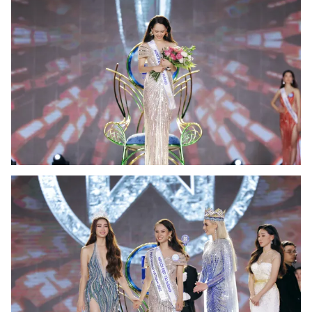
THỜI BÁO VTV
Theo dõi báo trên
Cơ quan chủ quản:
Đài Truyền hình Việt Nam
Cơ quan báo chí:
Thời báo VTV
Giấy phép hoạt động báo in và báo điện tử số 483/GP-BTTTT
cấp ngày 29/12/2023
Tổng Biên tập:
Vũ Thanh Thủy
Phó Tổng Biên tập:
Nguyễn Thị Mỹ Hạnh, Phạm Quốc Thắng,
Nguyễn Trọng Ninh
Tổng đài VTV:
024.38 355 931 - 024.38 355 932