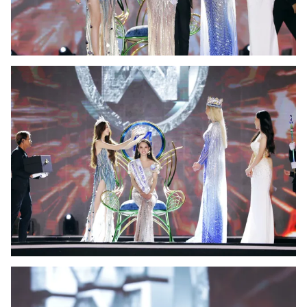
Ðiện thoại Thời báo VTV:
024.66 897 897
Email:
toasoan@vtv.vn
Liên hệ quảng cáo:
024-7300.7108
® Cấm sao chép dưới mọi hình thức nếu không có sự chấp
thuận bằng văn bản. Ghi rõ nguồn VTV.vn khi phát hành lại
thông tin từ website này.