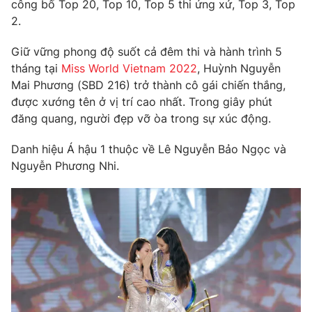
Phim VTV
công bố Top 20, Top 10, Top 5 thi ứng xử, Top 3, Top
Giải trí
2.
Hậu trường
Điện ảnh
Giữ vững phong độ suốt cả đêm thi và hành trình 5
Đời sống
Nhân vật
tháng tại
Miss World Vietnam 2022
, Huỳnh Nguyễn
Âm nhạc
Du lịch
Mai Phương (SBD 216) trở thành cô gái chiến thắng,
Khán giả
Giáo dục
Sao
được xướng tên ở vị trí cao nhất. Trong giây phút
Làm đẹp
Giải sao mai
đăng quang, người đẹp vỡ òa trong sự xúc động.
Tuyển sinh
Công nghệ
Chất lượng cuộc sống
Danh hiệu Á hậu 1 thuộc về Lê Nguyễn Bảo Ngọc và
Học trực tuyến
Hitech Công nghệ tương lai
Nguyễn Phương Nhi.
Giao lưu trực tuyến
Sản phẩm
Lịch phát sóng
Thị trường
Tư vấn
Chuyên mục khác
Emagazine
Podcast