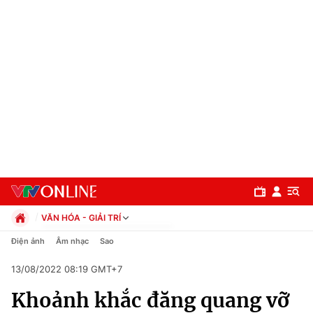
VĂN HÓA - GIẢI TRÍ
Chính trị
Điện ảnh
Âm nhạc
Sao
Xã hội
13/08/2022 08:19 GMT+7
Pháp luật
Chuyên mục
Kinh tế
Khoảnh khắc đăng quang vỡ
Thể thao