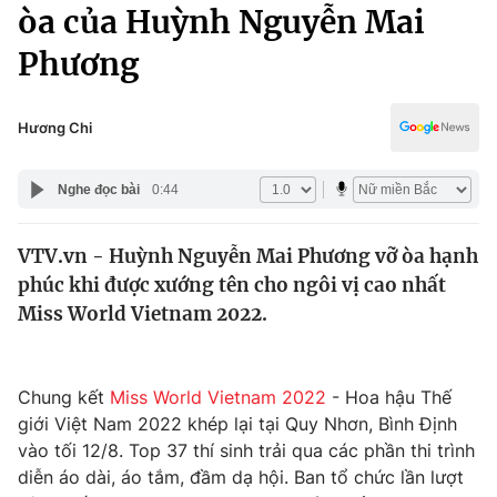
Chính trị
òa của Huỳnh Nguyễn Mai
Truyền hình
Phương
Văn hóa - Giải trí
Xã hội
Y tế
Đời sống
Hương Chi
Pháp luật
Công nghệ
Giáo dục
Nghe đọc bài
0:44
Y tế
VTV.vn - Huỳnh Nguyễn Mai Phương vỡ òa hạnh
Thế giới
phúc khi được xướng tên cho ngôi vị cao nhất
Tin tức
Miss World Vietnam 2022.
Kinh tế
Thế giới đó đây
Tài chính
Dữ liệu và đời sống
Chung kết
Miss World Vietnam 2022
- Hoa hậu Thế
Câu chuyện quốc tế
Thị trường
giới Việt Nam 2022 khép lại tại Quy Nhơn, Bình Định
vào tối 12/8. Top 37 thí sinh trải qua các phần thi trình
Truyền hình
Góc doanh nghiệp
diễn áo dài, áo tắm, đầm dạ hội. Ban tổ chức lần lượt