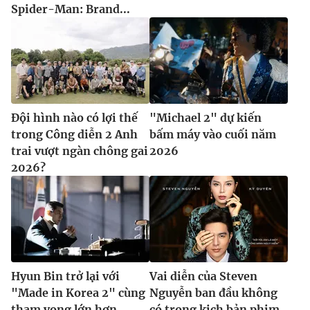
Spider-Man: Brand...
Đội hình nào có lợi thế
"Michael 2" dự kiến
trong Công diễn 2 Anh
bấm máy vào cuối năm
trai vượt ngàn chông gai
2026
2026?
Hyun Bin trở lại với
Vai diễn của Steven
"Made in Korea 2" cùng
Nguyễn ban đầu không
tham vọng lớn hơn
có trong kịch bản phim