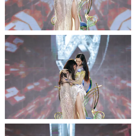
Photo
Infographic
Video
Shorts video
VTV Money
VTV Thể thao
VTV Sức khoẻ
Bất động sản
Thị trường 24h
Tấm lòng Việt
VTV4
Vươn mình bằng AI
VTV9
VTV8
Liên hệ tòa soạn
English