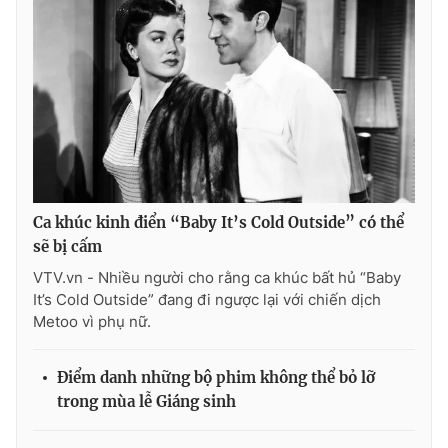
Ðiện thoại Thời báo VTV:
024.66 897 897
Email:
toasoan@vtv.vn
Liên hệ quảng cáo:
024-7300.7108
Ca khúc kinh điển “Baby It’s Cold Outside” có thể
sẽ bị cấm
VTV.vn - Nhiều người cho rằng ca khúc bất hủ “Baby
It’s Cold Outside” đang đi ngược lại với chiến dịch
Metoo vì phụ nữ.
® Cấm sao chép dưới mọi hình thức nếu không có sự chấp
thuận bằng văn bản. Ghi rõ nguồn VTV.vn khi phát hành lại
Điểm danh những bộ phim không thể bỏ lỡ
thông tin từ website này.
trong mùa lễ Giáng sinh