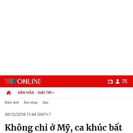
VĂN HÓA - GIẢI TRÍ
Chính trị
Điện ảnh
Âm nhạc
Sao
Xã hội
06/12/2018 11:44 GMT+7
Pháp luật
Chuyên mục
Kinh tế
Không chỉ ở Mỹ, ca khúc bất
Thể thao