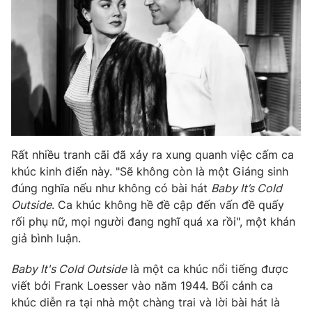
Photo
Infographic
Video
Shorts video
VTV Money
VTV Thể thao
VTV Sức khoẻ
Bất động sản
Rất nhiều tranh cãi đã xảy ra xung quanh việc cấm ca
khúc kinh điển này. "Sẽ không còn là một Giáng sinh
Thị trường 24h
Tấm lòng Việt
đúng nghĩa nếu như không có bài hát
Baby It’s Cold
Outside
. Ca khúc không hề đề cập đến vấn đề quấy
rối phụ nữ, mọi người đang nghĩ quá xa rồi", một khán
VTV4
Vươn mình bằng AI
giả bình luận.
VTV9
VTV8
Baby It's Cold Outside
là một ca khúc nổi tiếng được
viết bởi Frank Loesser vào năm 1944. Bối cảnh ca
khúc diễn ra tại nhà một chàng trai và lời bài hát là
Liên hệ tòa soạn
English