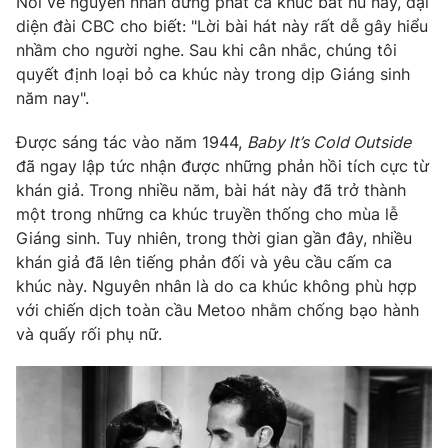
Nói về nguyên nhân dừng phát ca khúc bất hủ này, đại
Phim VTV
Giải trí
diện đài CBC cho biết: "Lời bài hát này rất dễ gây hiểu
Hậu trường
nhầm cho người nghe. Sau khi cân nhắc, chúng tôi
Điện ảnh
quyết định loại bỏ ca khúc này trong dịp Giáng sinh
Đời sống
Nhân vật
năm nay".
Âm nhạc
Du lịch
Khán giả
Giáo dục
Được sáng tác vào năm 1944,
Baby It’s Cold Outside
Sao
Làm đẹp
Giải sao mai
đã ngay lập tức nhận được những phản hồi tích cực từ
Tuyển sinh
khán giả. Trong nhiều năm, bài hát này đã trở thành
Công nghệ
Chất lượng cuộc sống
một trong những ca khúc truyền thống cho mùa lễ
Học trực tuyến
Hitech Công nghệ tương lai
Giáng sinh. Tuy nhiên, trong thời gian gần đây, nhiều
Giao lưu trực tuyến
khán giả đã lên tiếng phản đối và yêu cầu cấm ca
Sản phẩm
khúc này. Nguyên nhân là do ca khúc không phù hợp
với chiến dịch toàn cầu Metoo nhằm chống bạo hành
Lịch phát sóng
Thị trường
và quấy rối phụ nữ.
Tư vấn
Chuyên mục khác
Emagazine
Podcast