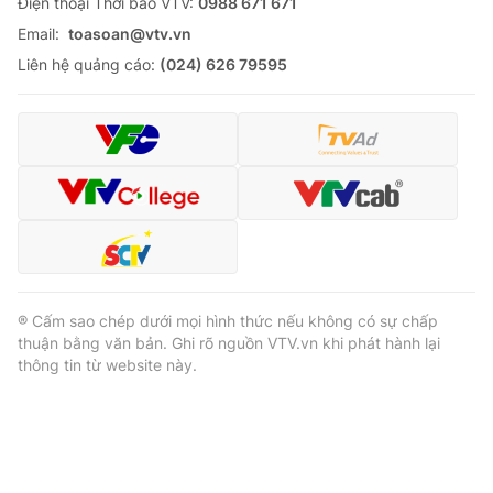
Ðiện thoại Thời báo VTV:
0988 671 671
Email:
toasoan@vtv.vn
Liên hệ quảng cáo:
(024) 626 79595
® Cấm sao chép dưới mọi hình thức nếu không có sự chấp
thuận bằng văn bản. Ghi rõ nguồn VTV.vn khi phát hành lại
thông tin từ website này.