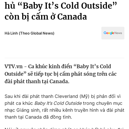
Chính trị
hủ “Baby It’s Cold Outside”
Truyền hình
còn bị cấm ở Canada
Văn hóa - Giải trí
Xã hội
Y tế
Đời sống
Hà Linh (Theo Global News)
Pháp luật
Công nghệ
Giáo dục
Y tế
VTV.vn - Ca khúc kinh điển “Baby It’s Cold
Thế giới
Outside” sẽ tiếp tục bị cấm phát sóng trên các
Tin tức
đài phát thanh tại Canada.
Kinh tế
Thế giới đó đây
Sau khi đài phát thanh Cleverland (Mỹ) bị phản đối vì
Tài chính
Dữ liệu và đời sống
phát ca khúc
Baby It’s Cold Outside
trong chuyên mục
Câu chuyện quốc tế
Thị trường
nhạc Giáng sinh, rất nhiều kênh truyền hình và đài phát
thanh tại Canada đã đồng tình.
Truyền hình
Góc doanh nghiệp