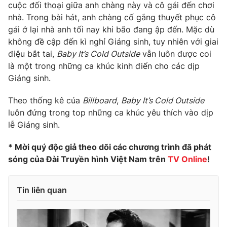
cuộc đối thoại giữa anh chàng này và cô gái đến chơi
nhà. Trong bài hát, anh chàng cố gắng thuyết phục cô
gái ở lại nhà anh tối nay khi bão đang ập đến. Mặc dù
không đề cập đến kì nghỉ Giáng sinh, tuy nhiên với giai
THỜI BÁO VTV
điệu bắt tai,
Baby It’s Cold Outside
vẫn luôn được coi
là một trong những ca khúc kinh điển cho các dịp
Giáng sinh.
Theo dõi báo trên
Theo thống kê của
Billboard
,
Baby It’s Cold Outside
luôn đứng trong top những ca khúc yêu thích vào dịp
lễ Giáng sinh.
Cơ quan chủ quản:
Đài Truyền hình Việt Nam
Cơ quan báo chí:
Thời báo VTV
* Mời quý độc giả theo dõi các chương trình đã phát
Giấy phép hoạt động báo in và báo điện tử số 483/GP-BTTTT
sóng của Đài Truyền hình Việt Nam trên
TV Online
!
cấp ngày 29/12/2023
Tổng Biên tập:
Vũ Thanh Thủy
Tin liên quan
Phó Tổng Biên tập:
Nguyễn Thị Mỹ Hạnh, Phạm Quốc Thắng,
Nguyễn Trọng Ninh
Tổng đài VTV:
024.38 355 931 - 024.38 355 932