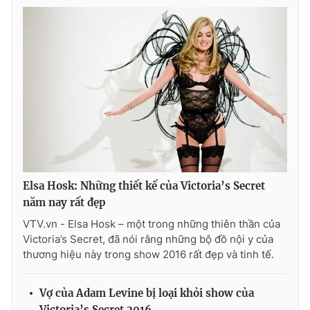
THỜI BÁO VTV
Theo dõi báo trên
Cơ quan chủ quản:
Đài Truyền hình Việt Nam
Elsa Hosk: Những thiết kế của Victoria’s Secret
Cơ quan báo chí:
Thời báo VTV
năm nay rất đẹp
Giấy phép hoạt động báo in và báo điện tử số 483/GP-BTTTT
VTV.vn - Elsa Hosk – một trong những thiên thần của
cấp ngày 29/12/2023
Victoria’s Secret, đã nói rằng những bộ đồ nội y của
Tổng Biên tập:
Vũ Thanh Thủy
thương hiệu này trong show 2016 rất đẹp và tinh tế.
Phó Tổng Biên tập:
Nguyễn Thị Mỹ Hạnh, Phạm Quốc Thắng,
Nguyễn Trọng Ninh
Vợ của Adam Levine bị loại khỏi show của
Tổng đài VTV:
024.38 355 931 - 024.38 355 932
Victoria’s Secret 2016