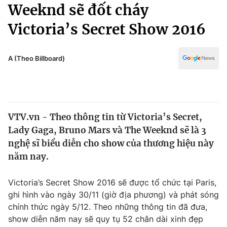
Chính trị
Weeknd sẽ đốt cháy
Truyền hình
Victoria’s Secret Show 2016
Văn hóa - Giải trí
Xã hội
Y tế
Đời sống
A (Theo Billboard)
Pháp luật
Công nghệ
Giáo dục
Y tế
VTV.vn - Theo thông tin từ Victoria’s Secret,
Thế giới
Lady Gaga, Bruno Mars và The Weeknd sẽ là 3
Tin tức
nghệ sĩ biểu diễn cho show của thương hiệu này
Kinh tế
năm nay.
Thế giới đó đây
Tài chính
Dữ liệu và đời sống
Câu chuyện quốc tế
Victoria’s Secret Show 2016 sẽ được tổ chức tại Paris,
Thị trường
ghi hình vào ngày 30/11 (giờ địa phương) và phát sóng
chính thức ngày 5/12. Theo những thông tin đã đưa,
Truyền hình
Góc doanh nghiệp
show diễn năm nay sẽ quy tụ 52 chân dài xinh đẹp