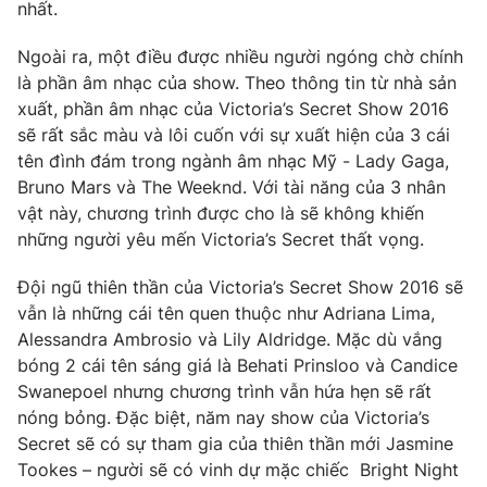
Phim VTV
nhất.
Giải trí
Hậu trường
Ngoài ra, một điều được nhiều người ngóng chờ chính
Điện ảnh
là phần âm nhạc của show. Theo thông tin từ nhà sản
Đời sống
Nhân vật
xuất, phần âm nhạc của Victoria’s Secret Show 2016
Âm nhạc
Du lịch
sẽ rất sắc màu và lôi cuốn với sự xuất hiện của 3 cái
Khán giả
Giáo dục
Sao
tên đình đám trong ngành âm nhạc Mỹ - Lady Gaga,
Làm đẹp
Giải sao mai
Bruno Mars và The Weeknd. Với tài năng của 3 nhân
Tuyển sinh
Công nghệ
vật này, chương trình được cho là sẽ không khiến
Chất lượng cuộc sống
Học trực tuyến
những người yêu mến Victoria’s Secret thất vọng.
Hitech Công nghệ tương lai
Giao lưu trực tuyến
Đội ngũ thiên thần của Victoria’s Secret Show 2016 sẽ
Sản phẩm
vẫn là những cái tên quen thuộc như Adriana Lima,
Lịch phát sóng
Alessandra Ambrosio và Lily Aldridge. Mặc dù vắng
Thị trường
bóng 2 cái tên sáng giá là Behati Prinsloo và Candice
Tư vấn
Swanepoel nhưng chương trình vẫn hứa hẹn sẽ rất
nóng bỏng. Đặc biệt, năm nay show của Victoria’s
Chuyên mục khác
Secret sẽ có sự tham gia của thiên thần mới Jasmine
Emagazine
Podcast
Tookes – người sẽ có vinh dự mặc chiếc Bright Night