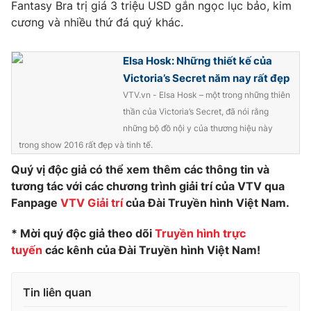
Fantasy Bra trị giá 3 triệu USD gắn ngọc lục bảo, kim
Photo
cương và nhiều thứ đá quý khác.
Infographic
Elsa Hosk: Những thiết kế của
Video
Shorts video
Victoria’s Secret năm nay rất đẹp
VTV.vn - Elsa Hosk – một trong những thiên
VTV Money
VTV Thể thao
thần của Victoria’s Secret, đã nói rằng
những bộ đồ nội y của thương hiệu này
VTV Sức khoẻ
Bất động sản
trong show 2016 rất đẹp và tinh tế.
Quý vị độc giả có thể xem thêm các thông tin và
Thị trường 24h
Tấm lòng Việt
tương tác với các chương trình giải trí của VTV qua
Fanpage
VTV Giải trí
của Đài Truyền hình Việt Nam.
VTV4
Vươn mình bằng AI
* Mời quý độc giả theo dõi
Truyền hình trực
tuyến
các kênh của Đài Truyền hình Việt Nam!
VTV9
VTV8
Tin liên quan
Liên hệ tòa soạn
English