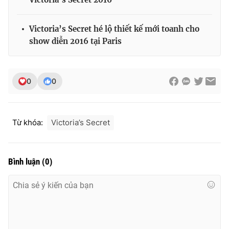
Ðiện thoại Thời báo VTV:
024.66 897 897
Email:
toasoan@vtv.vn
Victoria’s Secret hé lộ thiết kế mới toanh cho
Liên hệ quảng cáo:
024-7300.7108
show diễn 2016 tại Paris
0
0
Từ khóa:
Victoria’s Secret
Bình luận
(
0
)
® Cấm sao chép dưới mọi hình thức nếu không có sự chấp
thuận bằng văn bản. Ghi rõ nguồn VTV.vn khi phát hành lại
thông tin từ website này.