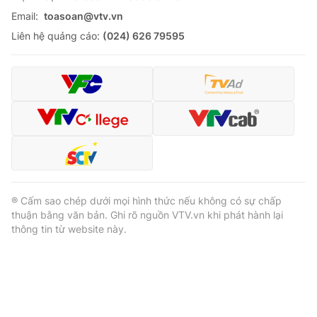
Email:
toasoan@vtv.vn
Liên hệ quảng cáo:
(024) 626 79595
® Cấm sao chép dưới mọi hình thức nếu không có sự chấp
thuận bằng văn bản. Ghi rõ nguồn VTV.vn khi phát hành lại
thông tin từ website này.