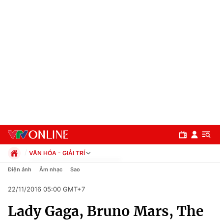
VĂN HÓA - GIẢI TRÍ
Chính trị
Điện ảnh
Âm nhạc
Sao
Xã hội
22/11/2016 05:00 GMT+7
Pháp luật
Chuyên mục
Kinh tế
Lady Gaga, Bruno Mars, The
Thể thao