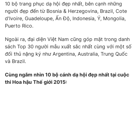
Phim VTV
10 bộ trang phục dạ hội đẹp nhất, bên cạnh những
Giải trí
người đẹp đến từ Bosnia & Herzegovina, Brazil, Cote
Hậu trường
d'Ivoire, Guadeloupe, Ấn Độ, Indonesia, Ý, Mongolia,
Điện ảnh
Đời sống
Puerto Rico.
Nhân vật
Âm nhạc
Du lịch
Khán giả
Ngoài ra, đại diện Việt Nam cũng góp mặt trong danh
Giáo dục
Sao
sách Top 30 người mẫu xuất sắc nhất cùng với một số
Làm đẹp
Giải sao mai
đối thủ nặng ký như Argentina, Australia, Trung Quốc
Tuyển sinh
Công nghệ
và Brazil.
Chất lượng cuộc sống
Học trực tuyến
Hitech Công nghệ tương lai
Cùng ngắm nhìn 10 bộ cánh dạ hội đẹp nhất tại cuộc
Giao lưu trực tuyến
thi Hoa hậu Thế giới 2015:
Sản phẩm
Lịch phát sóng
Thị trường
Tư vấn
Chuyên mục khác
Emagazine
Podcast