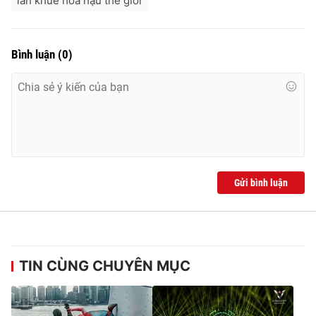
lan khuê hoa hậu thế giới
Bình luận
(
0
)
Gửi bình luận
TIN CÙNG CHUYÊN MỤC