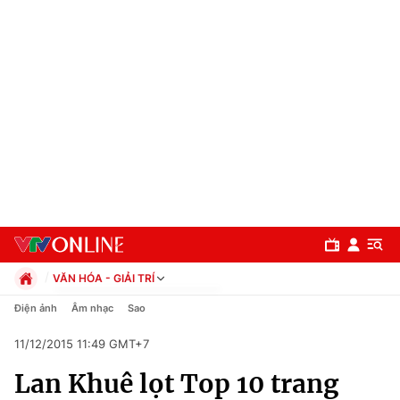
VĂN HÓA - GIẢI TRÍ
Chính trị
Điện ảnh
Âm nhạc
Sao
Xã hội
11/12/2015 11:49 GMT+7
Pháp luật
Chuyên mục
Kinh tế
Lan Khuê lọt Top 10 trang
Thể thao