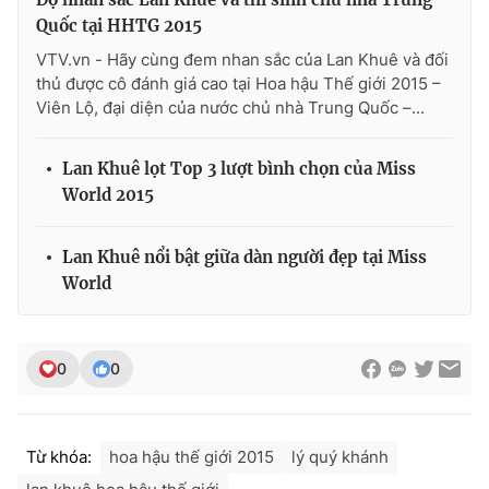
Ðiện thoại Thời báo VTV:
024.66 897 897
Quốc tại HHTG 2015
Email:
toasoan@vtv.vn
VTV.vn - Hãy cùng đem nhan sắc của Lan Khuê và đối
Liên hệ quảng cáo:
024-7300.7108
thủ được cô đánh giá cao tại Hoa hậu Thế giới 2015 –
Viên Lộ, đại diện của nước chủ nhà Trung Quốc –...
Lan Khuê lọt Top 3 lượt bình chọn của Miss
World 2015
Lan Khuê nổi bật giữa dàn người đẹp tại Miss
World
0
0
® Cấm sao chép dưới mọi hình thức nếu không có sự chấp
thuận bằng văn bản. Ghi rõ nguồn VTV.vn khi phát hành lại
thông tin từ website này.
Từ khóa:
hoa hậu thế giới 2015
lý quý khánh