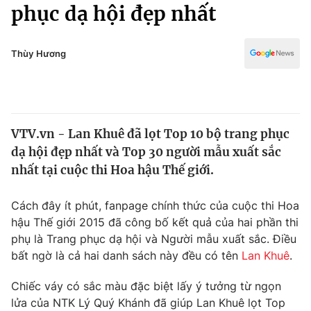
Chính trị
phục dạ hội đẹp nhất
Truyền hình
Văn hóa - Giải trí
Xã hội
Y tế
Thùy Hương
Đời sống
Pháp luật
Công nghệ
Giáo dục
Y tế
VTV.vn - Lan Khuê đã lọt Top 10 bộ trang phục
dạ hội đẹp nhất và Top 30 người mẫu xuất sắc
Thế giới
nhất tại cuộc thi Hoa hậu Thế giới.
Tin tức
Kinh tế
Cách đây ít phút, fanpage chính thức của cuộc thi Hoa
Thế giới đó đây
hậu Thế giới 2015 đã công bố kết quả của hai phần thi
Tài chính
phụ là Trang phục dạ hội và Người mẫu xuất sắc. Điều
Dữ liệu và đời sống
Câu chuyện quốc tế
bất ngờ là cả hai danh sách này đều có tên
Lan Khuê
.
Thị trường
Truyền hình
Chiếc váy có sắc màu đặc biệt lấy ý tưởng từ ngọn
Góc doanh nghiệp
lửa của NTK Lý Quý Khánh đã giúp Lan Khuê lọt Top