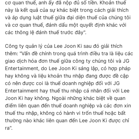
Phim VTV
cơ quan thuế, anh ấy đã nộp đủ số tiền. Khoản thuế
Giải trí
này là kết quả của sự khác biệt trong cách giải thích
Hậu trường
và áp dụng luật thuế giữa đại diện thuế của chúng tôi
Điện ảnh
Đời sống
và cơ quan thuế, đánh dấu một quyết định khác với
Nhân vật
Âm nhạc
các thông lệ đánh thuế trước đây".
Du lịch
Khán giả
Giáo dục
Sao
Công ty quản lý của Lee Joon Ki sau đó giải thích
Làm đẹp
Giải sao mai
thêm: "Vấn đề chính trong quá trình điều tra là liệu các
Tuyển sinh
Công nghệ
giao dịch hóa đơn thuế giữa công ty chúng tôi và JG
Chất lượng cuộc sống
Học trực tuyến
Entertainment, do Lee Joon Ki sáng lập, có hợp pháp
Hitech Công nghệ tương lai
hay không và liệu khoản thu nhập đang được đề cập
Giao lưu trực tuyến
có nên được coi là thuế doanh nghiệp đối với JG
Sản phẩm
Entertainment hay thuế thu nhập cá nhân đối với Lee
Lịch phát sóng
Joon Ki hay không. Ngoài những khác biệt về quan
Thị trường
điểm liên quan đến thuế doanh nghiệp và các đơn xin
Tư vấn
thuế thu nhập, không có hành vi trốn thuế hoặc bất
Chuyên mục khác
thường nào khác liên quan đến Lee Joon Ki được chỉ
ra".
Emagazine
Podcast