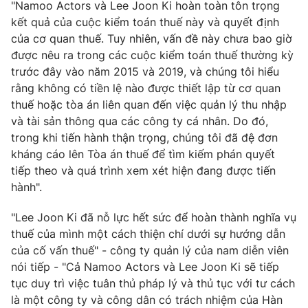
"Namoo Actors và Lee Joon Ki hoàn toàn tôn trọng
Photo
kết quả của cuộc kiểm toán thuế này và quyết định
Infographic
của cơ quan thuế. Tuy nhiên, vấn đề này chưa bao giờ
được nêu ra trong các cuộc kiểm toán thuế thường kỳ
Video
Shorts video
trước đây vào năm 2015 và 2019, và chúng tôi hiểu
rằng không có tiền lệ nào được thiết lập từ cơ quan
VTV Money
VTV Thể thao
thuế hoặc tòa án liên quan đến việc quản lý thu nhập
và tài sản thông qua các công ty cá nhân. Do đó,
trong khi tiến hành thận trọng, chúng tôi đã đệ đơn
VTV Sức khoẻ
Bất động sản
kháng cáo lên Tòa án thuế để tìm kiếm phán quyết
tiếp theo và quá trình xem xét hiện đang được tiến
Thị trường 24h
Tấm lòng Việt
hành".
"Lee Joon Ki đã nỗ lực hết sức để hoàn thành nghĩa vụ
VTV4
Vươn mình bằng AI
thuế của mình một cách thiện chí dưới sự hướng dẫn
của cố vấn thuế" - công ty quản lý của nam diễn viên
VTV9
VTV8
nói tiếp - "Cả Namoo Actors và Lee Joon Ki sẽ tiếp
tục duy trì việc tuân thủ pháp lý và thủ tục với tư cách
là một công ty và công dân có trách nhiệm của Hàn
Liên hệ tòa soạn
English