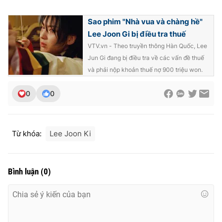
Ðiện thoại Thời báo VTV:
024.66 897 897
Email:
toasoan@vtv.vn
Sao phim "Nhà vua và chàng hề"
Liên hệ quảng cáo:
024-7300.7108
Lee Joon Gi bị điều tra thuế
VTV.vn - Theo truyền thông Hàn Quốc, Lee
Jun Gi đang bị điều tra về các vấn đề thuế
và phải nộp khoản thuế nợ 900 triệu won.
0
0
Từ khóa:
Lee Joon Ki
Bình luận
(
0
)
® Cấm sao chép dưới mọi hình thức nếu không có sự chấp
thuận bằng văn bản. Ghi rõ nguồn VTV.vn khi phát hành lại
thông tin từ website này.