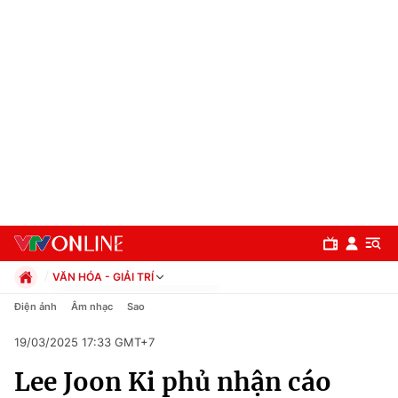
VĂN HÓA - GIẢI TRÍ
Chính trị
Điện ảnh
Âm nhạc
Sao
Xã hội
19/03/2025 17:33 GMT+7
Pháp luật
Chuyên mục
Kinh tế
Lee Joon Ki phủ nhận cáo
Thể thao