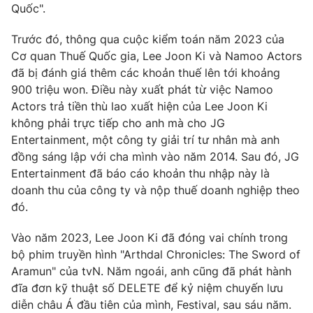
Quốc".
Trước đó, thông qua cuộc kiểm toán năm 2023 của
Cơ quan Thuế Quốc gia, Lee Joon Ki và Namoo Actors
THỜI BÁO VTV
đã bị đánh giá thêm các khoản thuế lên tới khoảng
900 triệu won. Điều này xuất phát từ việc Namoo
Actors trả tiền thù lao xuất hiện của Lee Joon Ki
không phải trực tiếp cho anh mà cho JG
Theo dõi báo trên
Entertainment, một công ty giải trí tư nhân mà anh
đồng sáng lập với cha mình vào năm 2014. Sau đó, JG
Entertainment đã báo cáo khoản thu nhập này là
Cơ quan chủ quản:
Đài Truyền hình Việt Nam
doanh thu của công ty và nộp thuế doanh nghiệp theo
Cơ quan báo chí:
Thời báo VTV
đó.
Giấy phép hoạt động báo in và báo điện tử số 483/GP-BTTTT
cấp ngày 29/12/2023
Vào năm 2023, Lee Joon Ki đã đóng vai chính trong
Tổng Biên tập:
Vũ Thanh Thủy
bộ phim truyền hình "Arthdal ​​Chronicles: The Sword of
Phó Tổng Biên tập:
Nguyễn Thị Mỹ Hạnh, Phạm Quốc Thắng,
Aramun" của tvN. Năm ngoái, anh cũng đã phát hành
Nguyễn Trọng Ninh
đĩa đơn kỹ thuật số DELETE để kỷ niệm chuyến lưu
Tổng đài VTV:
024.38 355 931 - 024.38 355 932
diễn châu Á đầu tiên của mình, Festival, sau sáu năm.