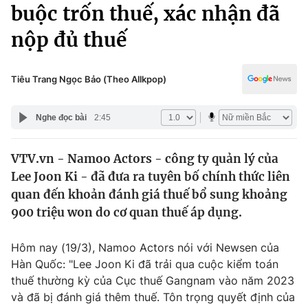
Chính trị
buộc trốn thuế, xác nhận đã
Truyền hình
nộp đủ thuế
Văn hóa - Giải trí
Xã hội
Y tế
Đời sống
Tiêu Trang Ngọc Bảo (Theo Allkpop)
Pháp luật
Công nghệ
Giáo dục
Nghe đọc bài
2:45
Y tế
VTV.vn - Namoo Actors - công ty quản lý của
Thế giới
Lee Joon Ki - đã đưa ra tuyên bố chính thức liên
Tin tức
quan đến khoản đánh giá thuế bổ sung khoảng
Kinh tế
900 triệu won do cơ quan thuế áp dụng.
Thế giới đó đây
Tài chính
Dữ liệu và đời sống
Câu chuyện quốc tế
Hôm nay (19/3), Namoo Actors nói với Newsen của
Thị trường
Hàn Quốc: "Lee Joon Ki đã trải qua cuộc kiểm toán
thuế thường kỳ của Cục thuế Gangnam vào năm 2023
Truyền hình
Góc doanh nghiệp
và đã bị đánh giá thêm thuế. Tôn trọng quyết định của