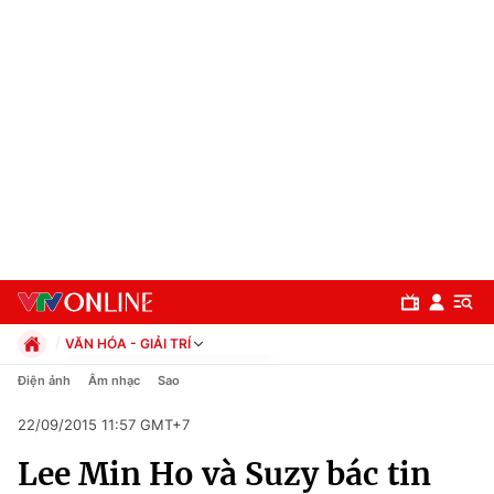
VĂN HÓA - GIẢI TRÍ
Chính trị
Điện ảnh
Âm nhạc
Sao
Xã hội
22/09/2015 11:57 GMT+7
Pháp luật
Chuyên mục
Kinh tế
Lee Min Ho và Suzy bác tin
Thể thao