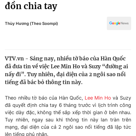
Chính trị
đồn chia tay
Truyền hình
Văn hóa - Giải trí
Xã hội
Y tế
Thùy Hương (Theo Soompi)
Đời sống
Pháp luật
Công nghệ
Giáo dục
Y tế
VTV.vn - Sáng nay, nhiều tờ báo của Hàn Quốc
đã đưa tin về việc Lee Min Ho và Suzy “đường ai
Thế giới
nấy đi”. Tuy nhiên, đại diện của 2 ngôi sao nổi
tiếng đã bác bỏ thông tin này.
Tin tức
Kinh tế
Thế giới đó đây
Theo nhiều tờ báo của Hàn Quốc,
Lee Min Ho
và Suzy
Tài chính
đã quyết định chia tay 6 tháng trước vì lịch trình công
Dữ liệu và đời sống
Câu chuyện quốc tế
việc dày đặc, không thể sắp xếp thời gian ở bên nhau.
Thị trường
Tuy nhiên, ngay sau khi thông tin này lan tràn trên
Truyền hình
Góc doanh nghiệp
mạng, đại diện của cả 2 ngôi sao nổi tiếng đã lập tức
lên tiếng phủ nhận.