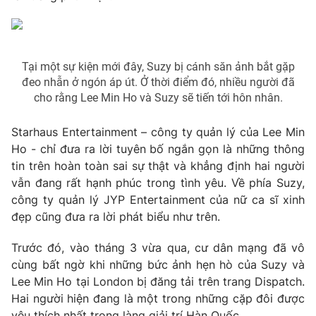
Phim VTV
Giải trí
Hậu trường
Điện ảnh
Đời sống
Nhân vật
Tại một sự kiện mới đây, Suzy bị cánh săn ảnh bắt gặp
Âm nhạc
đeo nhẫn ở ngón áp út. Ở thời điểm đó, nhiều người đã
Du lịch
Khán giả
Giáo dục
cho rằng Lee Min Ho và Suzy sẽ tiến tới hôn nhân.
Sao
Làm đẹp
Giải sao mai
Tuyển sinh
Starhaus Entertainment – công ty quản lý của Lee Min
Công nghệ
Chất lượng cuộc sống
Ho - chỉ đưa ra lời tuyên bố ngắn gọn là những thông
Học trực tuyến
tin trên hoàn toàn sai sự thật và khẳng định hai người
Hitech Công nghệ tương lai
Giao lưu trực tuyến
vẫn đang rất hạnh phúc trong tình yêu. Về phía Suzy,
Sản phẩm
công ty quản lý JYP Entertainment của nữ ca sĩ xinh
đẹp cũng đưa ra lời phát biểu như trên.
Lịch phát sóng
Thị trường
Trước đó, vào tháng 3 vừa qua, cư dân mạng đã vô
Tư vấn
cùng bất ngờ khi những bức ảnh hẹn hò của Suzy và
Chuyên mục khác
Lee Min Ho tại London bị đăng tải trên trang Dispatch.
Emagazine
Podcast
Hai người hiện đang là một trong những cặp đôi được
yêu thích nhất trong làng giải trí Hàn Quốc.