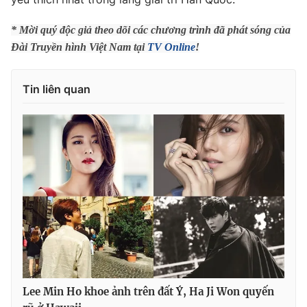
Photo
Infographic
* Mời quý độc giả theo dõi các chương trình đã phát sóng của
Đài Truyền hình Việt Nam tại
TV Online
!
Video
Shorts video
Tin liên quan
VTV Money
VTV Thể thao
VTV Sức khoẻ
Bất động sản
Thị trường 24h
Tấm lòng Việt
VTV4
Vươn mình bằng AI
VTV9
VTV8
Lee Min Ho khoe ảnh trên đất Ý, Ha Ji Won quyến
Liên hệ tòa soạn
English