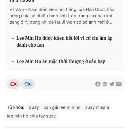
rũ ở Hawaii
VTV.vn - Nam diễn viên nổi tiếng của Hàn Quốc hào
hứng chia sẻ nhiều hình ảnh trên trang cá nhân khi
đang ở Ý, trong khi đó Ha Ji Won có bộ ảnh mới ở...
THỜI BÁO VTV
Lee Min Ho được khen hết lời vì cử chỉ ấm áp
dành cho fan
Theo dõi báo trên
Lee Min Ho ăn mặc thời thượng ở sân bay
Cơ quan chủ quản:
Đài Truyền hình Việt Nam
Cơ quan báo chí:
Thời báo VTV
0
0
Giấy phép hoạt động báo in và báo điện tử số 483/GP-BTTTT
cấp ngày 29/12/2023
Tổng Biên tập:
Vũ Thanh Thủy
Từ khóa:
Suzy
bạn gái lee min ho
suzy miss a
Phó Tổng Biên tập:
Nguyễn Thị Mỹ Hạnh, Phạm Quốc Thắng,
lee min ho chia tay suzy
Nguyễn Trọng Ninh
Tổng đài VTV:
024.38 355 931 - 024.38 355 932