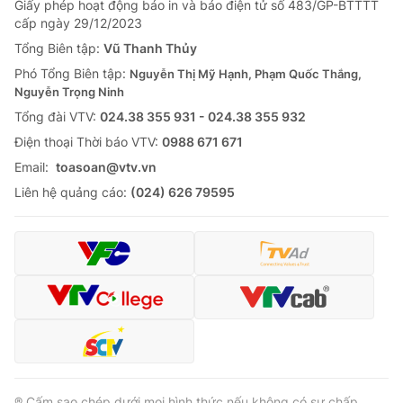
Giấy phép hoạt động báo in và báo điện tử số 483/GP-BTTTT
cấp ngày 29/12/2023
Tổng Biên tập:
Vũ Thanh Thủy
Phó Tổng Biên tập:
Nguyễn Thị Mỹ Hạnh, Phạm Quốc Thắng,
Nguyễn Trọng Ninh
Tổng đài VTV:
024.38 355 931 - 024.38 355 932
Ðiện thoại Thời báo VTV:
0988 671 671
Email:
toasoan@vtv.vn
Liên hệ quảng cáo:
(024) 626 79595
® Cấm sao chép dưới mọi hình thức nếu không có sự chấp