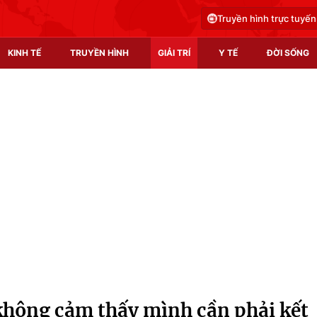
Truyền hình trực tuyến
KINH TẾ
TRUYỀN HÌNH
GIẢI TRÍ
Y TẾ
ĐỜI SỐNG
Pháp luật
Y tế
Truyền hình
Multimedia
Phim VTV
Video
Hậu trường
Shorts video
Nhân vật
Podcast
Khán giả
EMagazine
Giải sao mai
Photo
không cảm thấy mình cần phải kết
Infographic