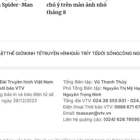
ủa Spider-Man
chú ý trên màn ảnh nhỏ
tháng 8
UẬT
THẾ GIỚI
KINH TẾ
TRUYỀN HÌNH
GIẢI TRÍ
Y TẾ
ĐỜI SỐNG
CÔNG NG
Đài Truyền hình Việt Nam
Tổng Biên tập:
Vũ Thanh Thủy
hời báo VTV
Phó Tổng Biên tập:
Nguyễn Thị Mỹ Hạ
g báo in và báo điện tử số
Nguyễn Trọng Ninh
 ngày 29/12/2023
Tổng đài VTV:
024.38 355 931 - 024
Ðiện thoại Thời báo VTV:
0988 671 6
Email:
toasoan@vtv.vn
Liên hệ quảng cáo:
(024) 626 79595