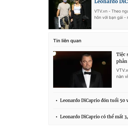
Leonardo DiC
VTV.vn - Theo ngu
hôn với bạn gái -
Tin liên quan
Tiệc 
phẫn
VTV.v
nàn v
Leonardo DiCaprio đón tuổi 50 
Leonardo DiCaprio có thể mất 3,