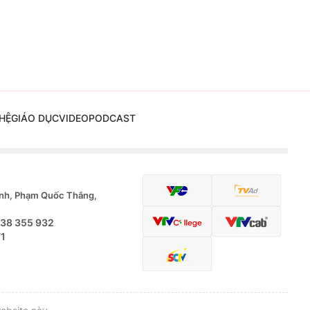
HỆ
GIÁO DỤC
VIDEO
PODCAST
nh, Phạm Quốc Thắng,
.38 355 932
71