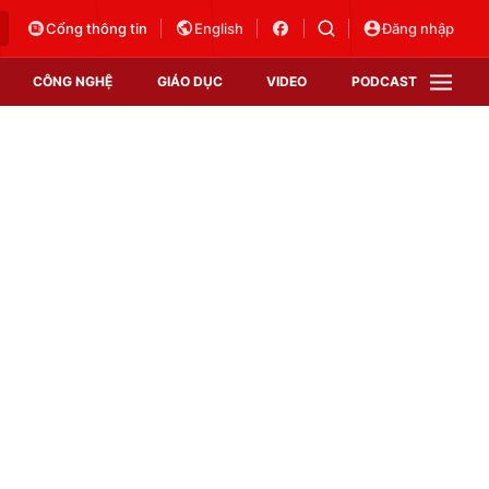
Cổng thông tin
English
Đăng nhập
CÔNG NGHỆ
GIÁO DỤC
VIDEO
PODCAST
VTV Money
VTV Thể thao
VTV Sức khoẻ
Bất động sản
Thị trường 24h
Tấm lòng Việt
Vươn mình bằng AI
VTV4
VTV8
VTV9
Lịch phát sóng
Giao lưu trực tuyến
Sự kiện