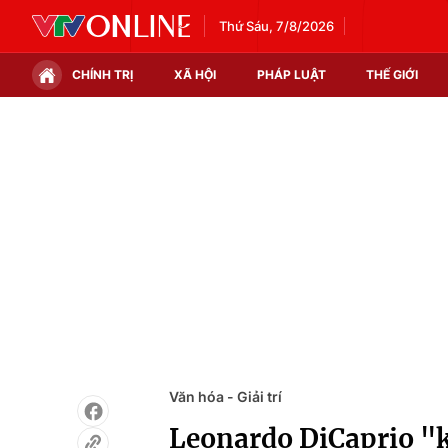
Thứ Sáu, 7/8/2026
CHÍNH TRỊ
XÃ HỘI
PHÁP LUẬT
THẾ GIỚI
Chính trị
Xã hội
Thế giới
Kinh tế
Tin tức
Tài chính
Thế giới đó đây
Thị trường
Câu chuyện quốc tế
Góc doanh nghiệp
Dữ liệu và đời sống
Văn hóa - Giải trí
Leonardo DiCaprio "