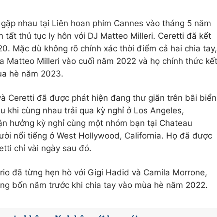
ã gặp nhau tại Liên hoan phim Cannes vào tháng 5 năm
tất thủ tục ly hôn với DJ Matteo Milleri. Ceretti đã kết
20. Mặc dù không rõ chính xác thời điểm cả hai chia tay,
 Matteo Milleri vào cuối năm 2022 và họ chính thức kế
ùa hè năm 2023.
và Ceretti đã được phát hiện đang thư giãn trên bãi biển
u khi cùng nhau trải qua kỳ nghỉ ở Los Angeles,
tận hưởng kỳ nghỉ cùng một nhóm bạn tại Chateau
ời nổi tiếng ở West Hollywood, California. Họ đã được
etti chỉ vài ngày sau đó.
prio đã từng hẹn hò với Gigi Hadid và Camila Morrone,
ng bốn năm trước khi chia tay vào mùa hè năm 2022.