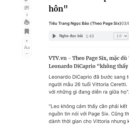
hôn"
0
Tiêu Trang Ngọc Bảo (Theo Page Six)
03/
Giải trí
Đời sống
1:43
Nghe đọc bài
Điện ảnh
Du lịch
Âm nhạc
Làm đẹp
VTV.vn - Theo Page Six, mặc dù 
Sao
Chất lượng cuộc sốn
Leonardo DiCaprio "không thấy 
Leonardo DiCaprio đã bước sang tu
người mẫu 26 tuổi Vittoria Cerett
với những gì đang diễn ra giữa họ"
"Leo không cảm thấy cần phải kết 
nguồn tin nói với Page Six. Cũng th
dành thời gian cho Vittoria nhưng