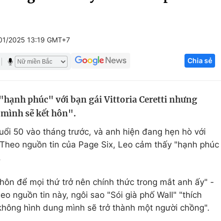
Góc ảnh
01/2025 13:19 GMT+7
Giáo dục
Công nghệ
Chia sẻ
Tuyển sinh
Hitech Công ng
Học trực tuyến
Sản phẩm
"hạnh phúc" với bạn gái Vittoria Ceretti nhưng
g
Thị trường
mình sẽ kết hôn".
Tư vấn
ổi 50 vào tháng trước, và anh hiện đang hẹn hò với
i. Theo nguồn tin của Page Six, Leo cảm thấy "hạnh phúc
.
hôn để mọi thứ trở nên chính thức trong mắt anh ấy" -
eo nguồn tin này, ngôi sao "Sói già phố Wall" "thích
 không hình dung mình sẽ trở thành một người chồng".