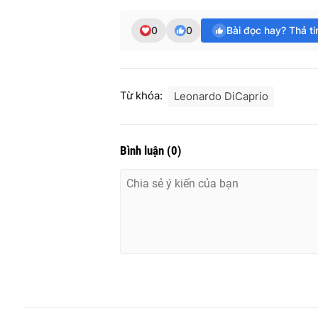
0
0
Bài đọc hay? Thả t
Từ khóa:
Leonardo DiCaprio
Bình luận
(
0
)