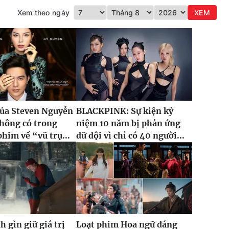
Xem theo ngày
XEM
của Steven Nguyễn
BLACKPINK: Sự kiện kỷ
hông có trong
niệm 10 năm bị phản ứng
phim về “vũ trụ...
dữ dội vì chỉ có 40 người...
h gìn giữ giá trị
Loạt phim Hoa ngữ đáng