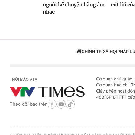
người kể chuyện bằng âm
cốt lõi c
nhạc
CHÍNH TRỊ
XÃ HỘI
PHÁP L
Cơ quan chủ quản:
THỜI BÁO VTV
Cơ quan báo chí:
T
Giấy phép hoạt độn
483/GP-BTTTT cấp
Theo dõi báo trên