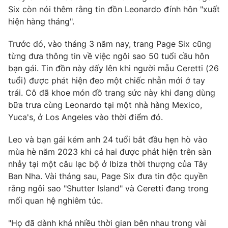
Phim VTV
Six còn nói thêm rằng tin đồn Leonardo đính hôn "xuất
Giải trí
hiện hàng tháng".
Hậu trường
Điện ảnh
Đời sống
Nhân vật
Trước đó, vào tháng 3 năm nay, trang Page Six cũng
Âm nhạc
từng đưa thông tin về việc ngôi sao 50 tuổi cầu hôn
Du lịch
Khán giả
bạn gái. Tin đồn này dấy lên khi người mẫu Ceretti (26
Giáo dục
Sao
tuổi) được phát hiện đeo một chiếc nhẫn mới ở tay
Làm đẹp
Giải sao mai
Tuyển sinh
trái. Cô đã khoe món đồ trang sức này khi đang dùng
Công nghệ
Chất lượng cuộc sống
bữa trưa cùng Leonardo tại một nhà hàng Mexico,
Học trực tuyến
Yuca's, ở Los Angeles vào thời điểm đó.
Hitech Công nghệ tương lai
Giao lưu trực tuyến
Leo và bạn gái kém anh 24 tuổi bắt đầu hẹn hò vào
Sản phẩm
mùa hè năm 2023 khi cả hai được phát hiện trên sàn
Lịch phát sóng
Thị trường
nhảy tại một câu lạc bộ ở Ibiza thời thượng của Tây
Ban Nha. Vài tháng sau, Page Six đưa tin độc quyền
Tư vấn
rằng ngôi sao "Shutter Island" và Ceretti đang trong
Chuyên mục khác
mối quan hệ nghiêm túc.
Emagazine
Podcast
"Họ đã dành khá nhiều thời gian bên nhau trong vài