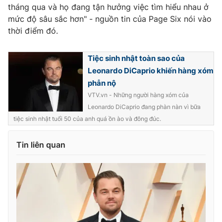
tháng qua và họ đang tận hưởng việc tìm hiểu nhau ở
Photo
Infographic
mức độ sâu sắc hơn" - nguồn tin của Page Six nói vào
thời điểm đó.
Video
Shorts video
Tiệc sinh nhật toàn sao của
Leonardo DiCaprio khiến hàng xóm
VTV Money
VTV Thể thao
phẫn nộ
VTV.vn - Những người hàng xóm của
VTV Sức khoẻ
Bất động sản
Leonardo DiCaprio đang phàn nàn vì bữa
tiệc sinh nhật tuổi 50 của anh quá ồn ào và đông đúc.
Thị trường 24h
Tấm lòng Việt
Tin liên quan
VTV4
Vươn mình bằng AI
VTV9
VTV8
Liên hệ tòa soạn
English