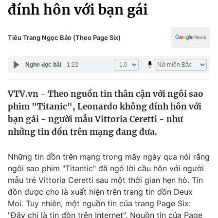
Chính trị
đính hôn với bạn gái
Truyền hình
Văn hóa - Giải trí
Xã hội
Y tế
Tiêu Trang Ngọc Bảo (Theo Page Six)
Đời sống
Pháp luật
Công nghệ
Nghe đọc bài
1:22
Giáo dục
Y tế
VTV.vn - Theo nguồn tin thân cận với ngôi sao
phim "Titanic", Leonardo không đính hôn với
Thế giới
bạn gái - người mẫu Vittoria Ceretti - như
những tin đồn trên mạng đang đưa.
Tin tức
Kinh tế
Thế giới đó đây
Những tin đồn trên mạng trong mấy ngày qua nói rằng
Tài chính
ngôi sao phim "Titantic" đã ngỏ lời cầu hôn với người
Dữ liệu và đời sống
Câu chuyện quốc tế
mẫu trẻ Vittoria Ceretti sau một thời gian hẹn hò. Tin
Thị trường
đồn được cho là xuất hiện trên trang tin đồn Deux
Truyền hình
Góc doanh nghiệp
Moi. Tuy nhiên, một nguồn tin của trang Page Six:
"Đây chỉ là tin đồn trên Internet". Nguồn tin của Page