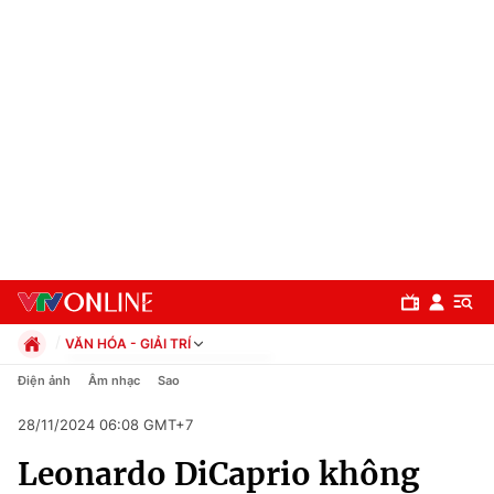
VĂN HÓA - GIẢI TRÍ
Chính trị
Điện ảnh
Âm nhạc
Sao
Xã hội
28/11/2024 06:08 GMT+7
Pháp luật
Chuyên mục
Kinh tế
Leonardo DiCaprio không
Thể thao