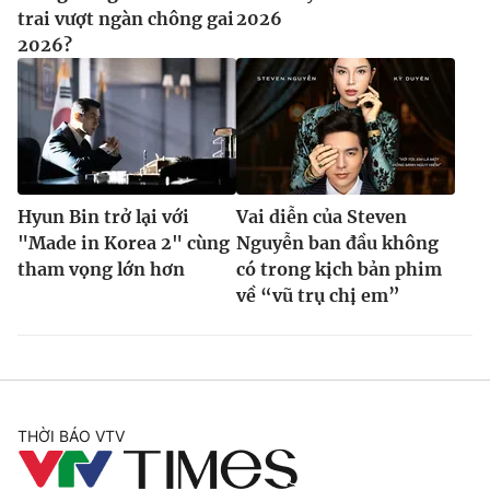
trai vượt ngàn chông gai
2026
2026?
Hyun Bin trở lại với
Vai diễn của Steven
"Made in Korea 2" cùng
Nguyễn ban đầu không
tham vọng lớn hơn
có trong kịch bản phim
về “vũ trụ chị em”
THỜI BÁO VTV