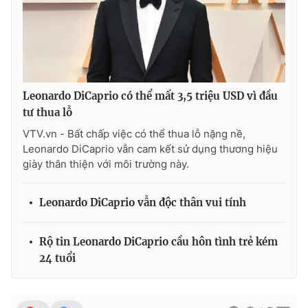
THỜI BÁO VTV
Leonardo DiCaprio có thể mất 3,5 triệu USD vì đầu
tư thua lỗ
Theo dõi báo trên
VTV.vn - Bất chấp việc có thể thua lỗ nặng nề,
Leonardo DiCaprio vẫn cam kết sử dụng thương hiệu
giày thân thiện với môi trường này.
Cơ quan chủ quản:
Đài Truyền hình Việt Nam
Cơ quan báo chí:
Thời báo VTV
Leonardo DiCaprio vẫn độc thân vui tính
Giấy phép hoạt động báo in và báo điện tử số 483/GP-BTTTT
cấp ngày 29/12/2023
Rộ tin Leonardo DiCaprio cầu hôn tình trẻ kém
Tổng Biên tập:
Vũ Thanh Thủy
24 tuổi
Phó Tổng Biên tập:
Nguyễn Thị Mỹ Hạnh, Phạm Quốc Thắng,
Nguyễn Trọng Ninh
Tổng đài VTV:
024.38 355 931 - 024.38 355 932