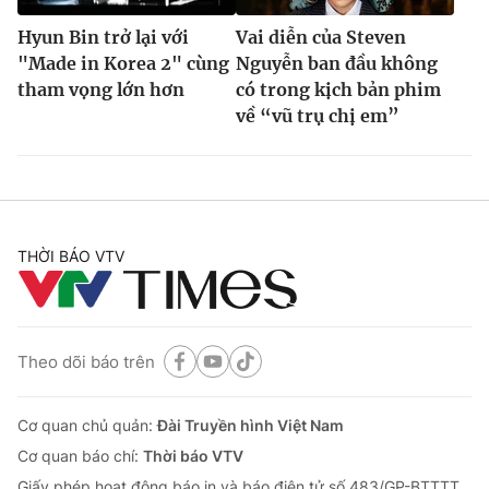
Hyun Bin trở lại với
Vai diễn của Steven
"Made in Korea 2" cùng
Nguyễn ban đầu không
tham vọng lớn hơn
có trong kịch bản phim
về “vũ trụ chị em”
THỜI BÁO VTV
Theo dõi báo trên
Cơ quan chủ quản:
Đài Truyền hình Việt Nam
Cơ quan báo chí:
Thời báo VTV
Giấy phép hoạt động báo in và báo điện tử số 483/GP-BTTTT