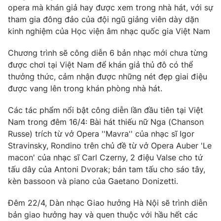
opera mà khán giả hay được xem trong nhà hát, với sự
Photo
Infographic
tham gia đông đảo của đội ngũ giảng viên dày dặn
kinh nghiệm của Học viện âm nhạc quốc gia Việt Nam
Video
Shorts video
Chương trình sẽ công diễn 6 bản nhạc mới chưa từng
được chơi tại Việt Nam để khán giả thủ đô có thể
VTV Money
VTV Thể thao
thưởng thức, cảm nhận được những nét đẹp giai điệu
được vang lên trong khán phòng nhà hát.
VTV Sức khoẻ
Bất động sản
Các tác phẩm nổi bật công diễn lần đầu tiên tại Việt
Nam trong đêm 16/4: Bài hát thiếu nữ Nga (Chanson
Thị trường 24h
Tấm lòng Việt
Russe) trích từ vở Opera ''Mavra'' của nhạc sĩ Igor
Stravinsky, Rondino trên chủ đề từ vở Opera Auber 'Le
macon' của nhạc sĩ Carl Czerny, 2 điệu Valse cho tứ
VTV4
Vươn mình bằng AI
tấu dây của Antoni Dvorak; bản tam tấu cho sáo tây,
kèn bassoon và piano của Gaetano Donizetti.
VTV9
VTV8
Đêm 22/4, Dàn nhạc Giao hưởng Hà Nội sẽ trình diễn
bản giao hưởng hay và quen thuộc với hầu hết các
Liên hệ tòa soạn
English