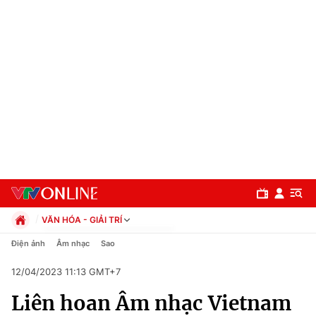
VĂN HÓA - GIẢI TRÍ
Chính trị
Điện ảnh
Âm nhạc
Sao
Xã hội
12/04/2023 11:13 GMT+7
Pháp luật
Chuyên mục
Kinh tế
Liên hoan Âm nhạc Vietnam
Thể thao