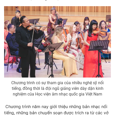
Phim VTV
Giải trí
Hậu trường
Điện ảnh
Đời sống
Nhân vật
Âm nhạc
Du lịch
Khán giả
Giáo dục
Sao
Làm đẹp
Giải sao mai
Tuyển sinh
Công nghệ
Chất lượng cuộc sống
Học trực tuyến
Hitech Công nghệ tương lai
Giao lưu trực tuyến
Sản phẩm
Lịch phát sóng
Thị trường
Chương trình có sự tham gia của nhiều nghệ sỹ nổi
tiếng, đồng thời là đội ngũ giảng viên dày dặn kinh
Tư vấn
nghiệm của Học viện âm nhạc quốc gia Việt Nam
Chuyên mục khác
Chương trình năm nay giới thiệu những bản nhạc nổi
Emagazine
Podcast
tiếng, những bản chuyển soạn được trích ra từ các vở