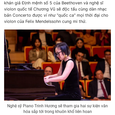
khán giả Định mệnh số 5 của Beethoven và nghệ sĩ
violon quốc tế Chương Vũ sẽ độc tấu cùng dàn nhạc
bản Concerto được ví như "quốc ca" mọi thời đại cho
violon của Felix Mendelssohn cung mi thứ.
THỜI BÁO VTV
Theo dõi báo trên
Cơ quan chủ quản:
Đài Truyền hình Việt Nam
Cơ quan báo chí:
Thời báo VTV
Giấy phép hoạt động báo in và báo điện tử số 483/GP-BTTTT
cấp ngày 29/12/2023
Tổng Biên tập:
Vũ Thanh Thủy
Phó Tổng Biên tập:
Nguyễn Thị Mỹ Hạnh, Phạm Quốc Thắng,
Nguyễn Trọng Ninh
Nghệ sỹ Piano Trinh Hương sẽ tham gia hai sự kiện văn
Tổng đài VTV:
024.38 355 931 - 024.38 355 932
hóa sắp tới trong khuôn khổ liên hoan