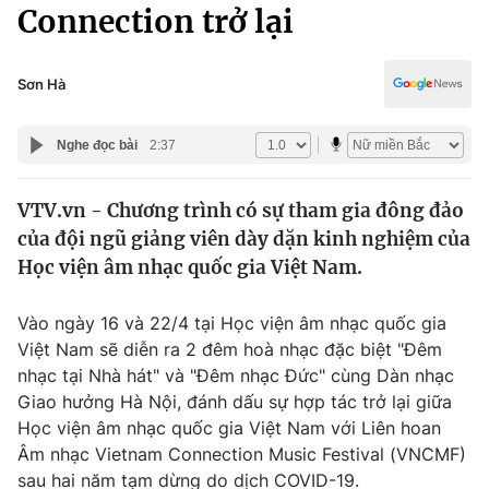
Chính trị
Connection trở lại
Truyền hình
Văn hóa - Giải trí
Xã hội
Y tế
Sơn Hà
Đời sống
Pháp luật
Công nghệ
Nghe đọc bài
2:37
Giáo dục
Y tế
VTV.vn - Chương trình có sự tham gia đông đảo
của đội ngũ giảng viên dày dặn kinh nghiệm của
Thế giới
Học viện âm nhạc quốc gia Việt Nam.
Tin tức
Kinh tế
Vào ngày 16 và 22/4 tại Học viện âm nhạc quốc gia
Thế giới đó đây
Việt Nam sẽ diễn ra 2 đêm hoà nhạc đặc biệt "Đêm
Tài chính
nhạc tại Nhà hát" và "Đêm nhạc Đức" cùng Dàn nhạc
Dữ liệu và đời sống
Câu chuyện quốc tế
Giao hưởng Hà Nội, đánh dấu sự hợp tác trở lại giữa
Thị trường
Học viện âm nhạc quốc gia Việt Nam với Liên hoan
Truyền hình
Âm nhạc Vietnam Connection Music Festival (VNCMF)
Góc doanh nghiệp
sau hai năm tạm dừng do dịch COVID-19.