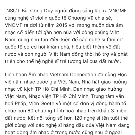
Ðiện thoại Thời báo VTV:
024.66 897 897
NSƯT Bùi Công Duy người đồng sáng lập ra VNCMF
Email:
toasoan@vtv.vn
cùng nghệ sĩ violin quốc tế Chương Vũ chia sẻ,
Liên hệ quảng cáo:
024-7300.7108
VNCMF ra đời từ năm 2015 với mong muốn đưa âm
nhạc cổ điển tới gần hơn nữa với công chúng Việt
Nam, cũng như tạo điều kiện để các nghệ sĩ tầm cỡ
quốc tế có cơ hội khám phá, hiểu biết thêm về đất
nước và con người Việt Nam đồng thời hỗ trợ và phát
triển cho thế hệ nghệ sĩ trẻ tương lai của đất nước.
Liên hoan Âm nhạc Vietnam Connection đã cùng Học
viện âm nhạc quốc gia Việt Nam, Nhà hát giao hưởng
nhạc vũ kịch TP Hồ Chí Minh, Dàn nhạc giao hưởng
Việt Nam, Nhạc viện TP Hồ Chí Minh, Trung tâm văn
hoá Pháp, Viện Goeth và một số đơn vị đồng hành tổ
® Cấm sao chép dưới mọi hình thức nếu không có sự chấp
chức hơn 60 chương trình hoà nhạc trên khắp 3 miền
thuận bằng văn bản. Ghi rõ nguồn VTV.vn khi phát hành lại
thông tin từ website này.
đất nước, kết nối tổng số hơn 120 nghệ sĩ tên tuổi thế
giới cùng với các nghệ sĩ hàng đầu của Việt Nam đang
hoạt động âm nhạc ở trong nước cũng như ở ngoài