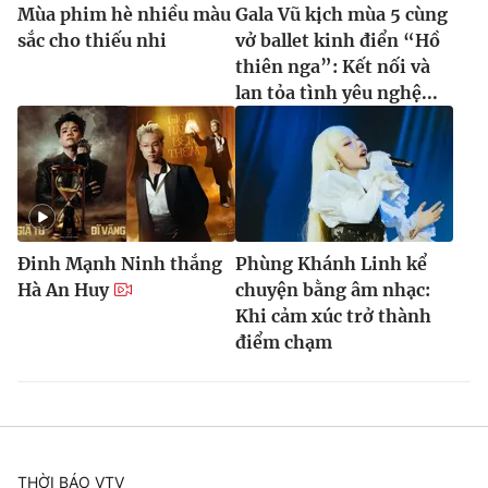
Ðiện thoại Thời báo VTV:
024.66 897 897
Mùa phim hè nhiều màu
Gala Vũ kịch mùa 5 cùng
sắc cho thiếu nhi
vở ballet kinh điển “Hồ
Email:
toasoan@vtv.vn
thiên nga”: Kết nối và
Liên hệ quảng cáo:
024-7300.7108
lan tỏa tình yêu nghệ...
Đinh Mạnh Ninh thắng
Phùng Khánh Linh kể
Hà An Huy
chuyện bằng âm nhạc:
Khi cảm xúc trở thành
điểm chạm
® Cấm sao chép dưới mọi hình thức nếu không có sự chấp
thuận bằng văn bản. Ghi rõ nguồn VTV.vn khi phát hành lại
thông tin từ website này.
THỜI BÁO VTV