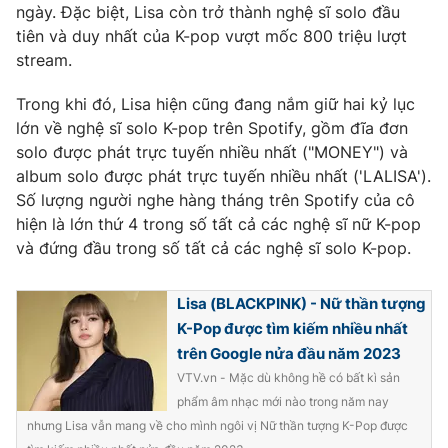
Phim VTV
ngày. Đặc biệt, Lisa còn trở thành nghệ sĩ solo đầu
Giải trí
tiên và duy nhất của K-pop vượt mốc 800 triệu lượt
Hậu trường
stream.
Điện ảnh
Đời sống
Nhân vật
Âm nhạc
Trong khi đó, Lisa hiện cũng đang nắm giữ hai kỷ lục
Du lịch
Khán giả
lớn về nghệ sĩ solo K-pop trên Spotify, gồm đĩa đơn
Giáo dục
Sao
solo được phát trực tuyến nhiều nhất ("MONEY") và
Làm đẹp
Giải sao mai
album solo được phát trực tuyến nhiều nhất ('LALISA').
Tuyển sinh
Công nghệ
Số lượng người nghe hàng tháng trên Spotify của cô
Chất lượng cuộc sống
Học trực tuyến
hiện là lớn thứ 4 trong số tất cả các nghệ sĩ nữ K-pop
Hitech Công nghệ tương lai
và đứng đầu trong số tất cả các nghệ sĩ solo K-pop.
Giao lưu trực tuyến
Sản phẩm
Lisa (BLACKPINK) - Nữ thần tượng
Lịch phát sóng
Thị trường
K-Pop được tìm kiếm nhiều nhất
trên Google nửa đầu năm 2023
Tư vấn
VTV.vn - Mặc dù không hề có bất kì sản
Chuyên mục khác
phẩm âm nhạc mới nào trong năm nay
Emagazine
Podcast
nhưng Lisa vẫn mang về cho mình ngôi vị Nữ thần tượng K-Pop được