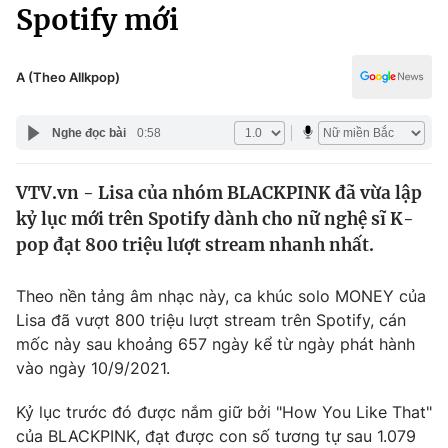
Chính trị
Spotify mới
Truyền hình
Văn hóa - Giải trí
Xã hội
Y tế
A (Theo Allkpop)
Đời sống
Pháp luật
Công nghệ
Nghe đọc bài
0:58
Giáo dục
Y tế
VTV.vn - Lisa của nhóm BLACKPINK đã vừa lập
kỷ lục mới trên Spotify dành cho nữ nghệ sĩ K-
Thế giới
pop đạt 800 triệu lượt stream nhanh nhất.
Tin tức
Kinh tế
Theo nền tảng âm nhạc này, ca khúc solo MONEY của
Thế giới đó đây
Lisa đã vượt 800 triệu lượt stream trên Spotify, cán
Tài chính
mốc này sau khoảng 657 ngày kể từ ngày phát hành
Dữ liệu và đời sống
Câu chuyện quốc tế
vào ngày 10/9/2021.
Thị trường
Truyền hình
Kỷ lục trước đó được nắm giữ bởi "How You Like That"
Góc doanh nghiệp
của BLACKPINK, đạt được con số tương tự sau 1.079