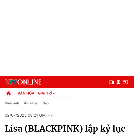
VĂN HÓA - GIẢI TRÍ
Chính trị
Điện ảnh
Âm nhạc
Sao
Xã hội
02/07/2023 08:21 GMT+7
Pháp luật
Chuyên mục
Kinh tế
Lisa (BLACKPINK) lập kỷ lục
Thể thao