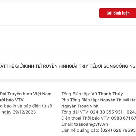
Gửi bình luận
UẬT
THẾ GIỚI
KINH TẾ
TRUYỀN HÌNH
GIẢI TRÍ
Y TẾ
ĐỜI SỐNG
CÔNG NG
Đài Truyền hình Việt Nam
Tổng Biên tập:
Vũ Thanh Thủy
hời báo VTV
Phó Tổng Biên tập:
Nguyễn Thị Mỹ Hạ
g báo in và báo điện tử số
Nguyễn Trọng Ninh
 ngày 29/12/2023
Tổng đài VTV:
024.38 355 931 - 024
Ðiện thoại Thời báo VTV:
0988 671 6
Email:
toasoan@vtv.vn
Liên hệ quảng cáo:
(024) 626 79595