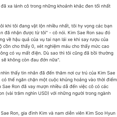
đã xa lánh cô trong những khoảnh khắc đen tối nhất
ôi khi tôi đang vật lộn nhiều nhất, tôi hy vọng các bạn
 đã nhận được từ tôi" - cô nói. Kim Sae Ron sau đó
ẳng về hậu quả của vụ tai nạn lái xe khi say rượu của
độ cồn cho thấy 0, xét nghiệm máu cho thấy mức cao
ông có vụ mất điện. Dù sao thì tôi cũng đã bồi thường
tôi sẽ không còn đau đớn nữa".
 nhìn thấy tin nhắn đã đến thăm nơi cư trú của Kim Sae
 có thể ngăn chặn một cuộc khủng hoảng vào thời điểm
im Sae Ron đã vay mượn nhiều dẫ đến việc cô có các
won (vài trăm nghìn USD) với những người trong ngành
m Sae Ron, gia đình Kim và nam diễn viên Kim Soo Hyun