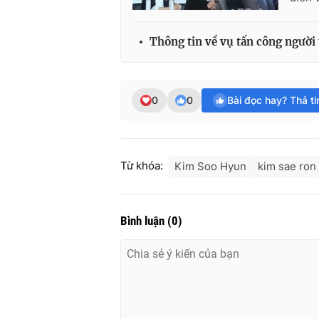
Thông tin về vụ tấn công người 
0
0
Bài đọc hay? Thả t
Từ khóa:
Kim Soo Hyun
kim sae ron
Bình luận
(
0
)