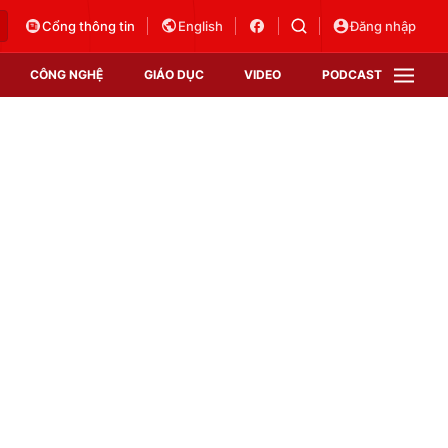
Cổng thông tin
English
Đăng nhập
CÔNG NGHỆ
GIÁO DỤC
VIDEO
PODCAST
VTV Money
VTV Thể thao
VTV Sức khoẻ
Bất động sản
Thị trường 24h
Tấm lòng Việt
Vươn mình bằng AI
VTV4
VTV8
VTV9
Lịch phát sóng
Giao lưu trực tuyến
Sự kiện