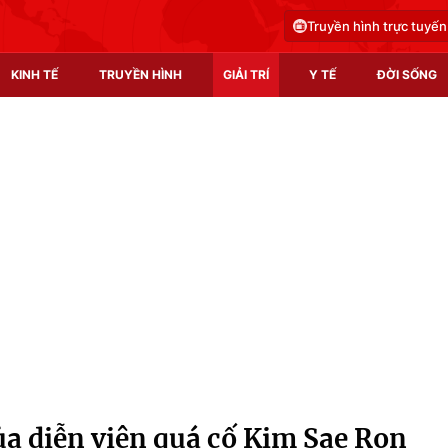
Truyền hình trực tuyến
KINH TẾ
TRUYỀN HÌNH
GIẢI TRÍ
Y TẾ
ĐỜI SỐNG
Pháp luật
Y tế
Truyền hình
Multimedia
Phim VTV
Video
Hậu trường
Shorts video
Nhân vật
Podcast
Khán giả
EMagazine
Giải sao mai
Photo
ủa diễn viên quá cố Kim Sae Ron
Infographic