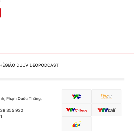
HỆ
GIÁO DỤC
VIDEO
PODCAST
nh, Phạm Quốc Thắng,
.38 355 932
71