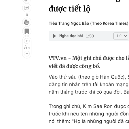
được tiết lộ
0
Tiêu Trang Ngọc Bảo (Theo Korea Times)
Giải trí
Đời sống
1:50
Nghe đọc bài
Điện ảnh
Du lịch
Âm nhạc
Làm đẹp
VTV.vn - Một ghi chú được cho l
Sao
Chất lượng cuộc sốn
viết đã được công bố.
Vào thứ sáu (theo giờ Hàn Quốc),
đăng tin nhắn trên tài khoản mạng
năm tháng trước khi cô qua đời. B
Trong ghi chú, Kim Sae Ron được cho
trước khi nêu tên những người đồn
nói thêm: "Họ là những người đã cứ