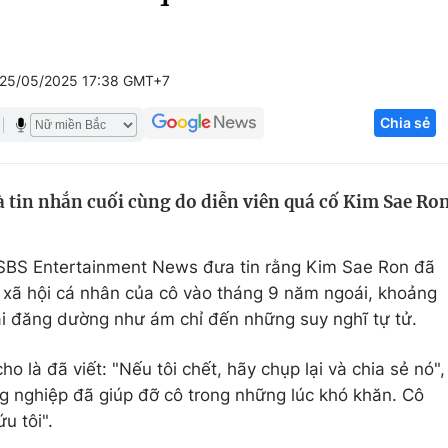
Góc ảnh
25/05/2025 17:38 GMT+7
Giáo dục
Công nghệ
Chia sẻ
Tuyển sinh
Hitech Công ng
Học trực tuyến
Sản phẩm
à tin nhắn cuối cùng do diễn viên quá cố Kim Sae Ro
g
Thị trường
Tư vấn
 SBS Entertainment News đưa tin rằng Kim Sae Ron đã
 xã hội cá nhân của cô vào tháng 9 năm ngoái, khoảng
ài đăng dường như ám chỉ đến những suy nghĩ tự tử.
 là đã viết: "Nếu tôi chết, hãy chụp lại và chia sẻ nó",
g nghiệp đã giúp đỡ cô trong những lúc khó khăn. Cô
u tôi".