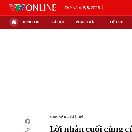
Thứ Năm, 6/8/2026
CHÍNH TRỊ
XÃ HỘI
PHÁP LUẬT
THẾ GIỚI
Chính trị
Xã hội
Thế giới
Kinh tế
Tin tức
Tài chính
Thế giới đó đây
Thị trường
Câu chuyện quốc tế
Góc doanh nghiệp
Dữ liệu và đời sống
Văn hóa - Giải trí
Lời nhắn cuối cùng c