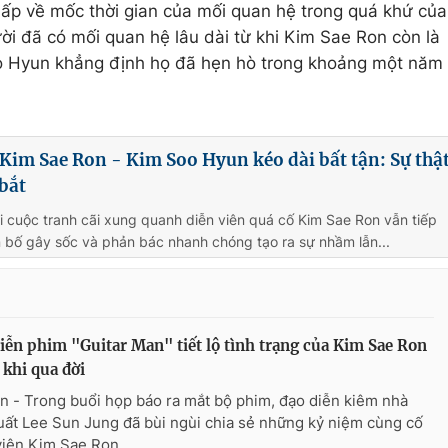
ấp về mốc thời gian của mối quan hệ trong quá khứ của
ời đã có mối quan hệ lâu dài từ khi Kim Sae Ron còn là
Soo Hyun khẳng định họ đã hẹn hò trong khoảng một năm
 Kim Sae Ron - Kim Soo Hyun kéo dài bất tận: Sự thậ
bắt
i cuộc tranh cãi xung quanh diễn viên quá cố Kim Sae Ron vẫn tiếp
 bố gây sốc và phản bác nhanh chóng tạo ra sự nhầm lẫn...
iễn phim "Guitar Man" tiết lộ tình trạng của Kim Sae Ron
 khi qua đời
n - Trong buổi họp báo ra mắt bộ phim, đạo diễn kiêm nhà
uất Lee Sun Jung đã bùi ngùi chia sẻ những kỷ niệm cùng cố
viên Kim Sae Ron.