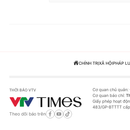
CHÍNH TRỊ
XÃ HỘI
PHÁP L
Cơ quan chủ quản:
THỜI BÁO VTV
Cơ quan báo chí:
T
Giấy phép hoạt độn
483/GP-BTTTT cấp
Theo dõi báo trên