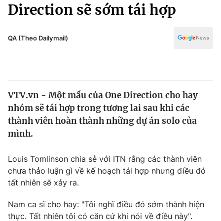
Chính trị
Direction sẽ sớm tái hợp
Truyền hình
Văn hóa - Giải trí
Xã hội
Y tế
QA (Theo Dailymail)
Đời sống
Pháp luật
Công nghệ
Giáo dục
Y tế
VTV.vn - Một mẩu của One Direction cho hay
nhóm sẽ tái hợp trong tương lai sau khi các
Thế giới
thành viên hoàn thành những dự án solo của
mình.
Tin tức
Kinh tế
Thế giới đó đây
Louis Tomlinson chia sẻ với ITN rằng các thành viên
Tài chính
chưa thảo luận gì về kế hoạch tái hợp nhưng điều đó
Dữ liệu và đời sống
Câu chuyện quốc tế
tất nhiên sẽ xảy ra.
Thị trường
Truyền hình
Nam ca sĩ cho hay: "Tôi nghĩ điều đó sớm thành hiện
Góc doanh nghiệp
thực. Tất nhiên tôi có căn cứ khi nói về điều này".