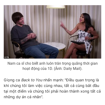
Phim VTV
Giải trí
Hậu trường
Điện ảnh
Đời sống
Nhân vật
Âm nhạc
Du lịch
Khán giả
Giáo dục
Sao
Làm đẹp
Giải sao mai
Tuyển sinh
Công nghệ
Chất lượng cuộc sống
Học trực tuyến
Hitech Công nghệ tương lai
Giao lưu trực tuyến
Nam ca sĩ cho biết anh luôn trân trọng quãng thời gian
Sản phẩm
hoạt động của 1D. (Ảnh: Daily Mail).
Lịch phát sóng
Thị trường
Giọng ca
Back to You
nhấn mạnh: "Điều quan trọng là
Tư vấn
khi chúng tôi làm việc cùng nhau, tất cả cùng bắt đầu
Chuyên mục khác
tại một điểm và chúng tôi phải hoàn thành xong tất cả
những dự án cá nhân".
Emagazine
Podcast