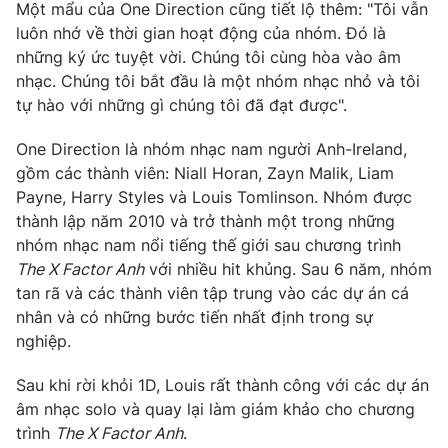
Một mẩu của One Direction cũng tiết lộ thêm: "Tôi vẫn
Photo
Infographic
luôn nhớ về thời gian hoạt động của nhóm. Đó là
những ký ức tuyệt vời. Chúng tôi cùng hòa vào âm
nhạc. Chúng tôi bắt đầu là một nhóm nhạc nhỏ và tôi
Video
Shorts video
tự hào với những gì chúng tôi đã đạt được".
VTV Money
VTV Thể thao
One Direction là nhóm nhạc nam người Anh-Ireland,
gồm các thành viên: Niall Horan, Zayn Malik, Liam
Payne, Harry Styles và Louis Tomlinson. Nhóm được
VTV Sức khoẻ
Bất động sản
thành lập năm 2010 và trở thành một trong những
nhóm nhạc nam nổi tiếng thế giới sau chương trình
Thị trường 24h
Tấm lòng Việt
The X Factor Anh
với nhiều hit khủng. Sau 6 năm, nhóm
tan rã và các thành viên tập trung vào các dự án cá
nhân và có những bước tiến nhất định trong sự
VTV4
Vươn mình bằng AI
nghiệp.
VTV9
VTV8
Sau khi rời khỏi 1D, Louis rất thành công với các dự án
âm nhạc solo và quay lại làm giám khảo cho chương
trình
The X Factor Anh
.
Liên hệ tòa soạn
English