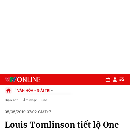
VĂN HÓA - GIẢI TRÍ
Chính trị
Điện ảnh
Âm nhạc
Sao
Xã hội
05/05/2019 07:02 GMT+7
Pháp luật
Chuyên mục
Kinh tế
Louis Tomlinson tiết lộ One
Thể thao