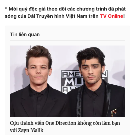
* Mời quý độc giả theo dõi các chương trình đã phát
sóng của Đài Truyền hình Việt Nam trên
TV Online
!
THỜI BÁO VTV
Tin liên quan
Theo dõi báo trên
Cơ quan chủ quản:
Đài Truyền hình Việt Nam
Cơ quan báo chí:
Thời báo VTV
Giấy phép hoạt động báo in và báo điện tử số 483/GP-BTTTT
cấp ngày 29/12/2023
Tổng Biên tập:
Vũ Thanh Thủy
Phó Tổng Biên tập:
Nguyễn Thị Mỹ Hạnh, Phạm Quốc Thắng,
Nguyễn Trọng Ninh
Cựu thành viên One Direction không còn làm bạn
Tổng đài VTV:
024.38 355 931 - 024.38 355 932
với Zayn Malik