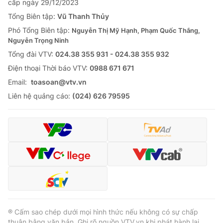
cấp ngày 29/12/2023
Tổng Biên tập:
Vũ Thanh Thủy
Phó Tổng Biên tập:
Nguyễn Thị Mỹ Hạnh, Phạm Quốc Thắng,
Nguyễn Trọng Ninh
Tổng đài VTV:
024.38 355 931 - 024.38 355 932
Ðiện thoại Thời báo VTV:
0988 671 671
Email:
toasoan@vtv.vn
Liên hệ quảng cáo:
(024) 626 79595
® Cấm sao chép dưới mọi hình thức nếu không có sự chấp
thuận bằng văn bản. Ghi rõ nguồn VTV.vn khi phát hành lại