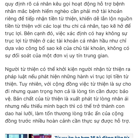
quy định rõ cá nhân kêu gọi hoạt động hỗ trợ bệnh
nhân mắc bệnh hiểm nghèo cần phải mở tài khoản
riêng để tiếp nhận tiền từ thiện, khiến dễ lẫn lộn nguồn
tiền từ thiện với các loại thu chi cá nhân, tạo kẽ hở để
THỜI BÁO VTV
trục lợi. Bên cạnh đó, việc xác định có hay không sự
trục lợi từ thiện ở các tài khoản cá nhân hầu như chỉ
dựa vào công bố sao kê của chủ tài khoản, không có
sự đối soát của một đơn vị uy tín trung gian.
Theo dõi báo trên
Người từ thiện có thể khởi kiện người nhận từ thiện ra
pháp luật nếu phát hiện những hành vi trục lợi tiền từ
Cơ quan chủ quản:
Đài Truyền hình Việt Nam
thiện. Tuy nhiên, với cộng đồng việc từ thiện là sự cho
Cơ quan báo chí:
Thời báo VTV
đi nhưng quan trọng hơn cả là lòng tin cần được bảo
Giấy phép hoạt động báo in và báo điện tử số 483/GP-BTTTT
vệ. Bản chất của từ thiện là xuất phát từ lòng nhân ái
cấp ngày 29/12/2023
nhưng nếu thiếu minh bạch thì có thể trở thành con
Tổng Biên tập:
Vũ Thanh Thủy
dao hai lưỡi, làm tổn thương lòng trắc ẩn của cộng
Phó Tổng Biên tập:
Nguyễn Thị Mỹ Hạnh, Phạm Quốc Thắng,
đồng trước nhiều hoàn cảnh cần thực sự được hỗ trợ.
Nguyễn Trọng Ninh
Tổng đài VTV:
024.38 355 931 - 024.38 355 932
Từ vụ ồn ào hơn 16 tỷ đồng tiền từ