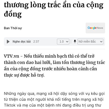
Chính trị
thương lòng trắc ẩn của cộng
Truyền hình
đồng
Văn hóa - Giải trí
Xã hội
Y tế
Đời sống
Ban Thời sự
Pháp luật
Công nghệ
Giáo dục
Nghe đọc bài
2:37
Y tế
VTV.vn - Nếu thiếu minh bạch thì có thể trở
Thế giới
thành con dao hai lưỡi, làm tổn thương lòng trắc
Tin tức
ẩn của cộng đồng trước nhiều hoàn cảnh cần
Kinh tế
thực sự được hỗ trợ.
Thế giới đó đây
Tài chính
Dữ liệu và đời sống
Câu chuyện quốc tế
Thị trường
Những ngày qua, mạng xã hội dậy sóng với vụ kêu gọi
từ thiện của một người khá nổi tiếng trên mạng xã hội
Truyền hình
Góc doanh nghiệp
Tiktok và mẹ của một bệnh nhi đang điều trị ung thư