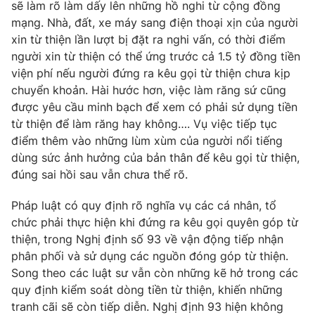
sẽ làm rõ làm dấy lên những hồ nghi từ cộng đồng
Photo
mạng. Nhà, đất, xe máy sang điện thoại xịn của người
Infographic
xin từ thiện lần lượt bị đặt ra nghi vấn, có thời điểm
người xin từ thiện có thể ứng trước cả 1.5 tỷ đồng tiền
Video
Shorts video
viện phí nếu người đứng ra kêu gọi từ thiện chưa kịp
chuyển khoản. Hài hước hơn, việc làm răng sứ cũng
VTV Money
VTV Thể thao
được yêu cầu minh bạch để xem có phải sử dụng tiền
từ thiện để làm răng hay không…. Vụ việc tiếp tục
điểm thêm vào những lùm xùm của người nổi tiếng
VTV Sức khoẻ
Bất động sản
dùng sức ảnh hưởng của bản thân để kêu gọi từ thiện,
đúng sai hồi sau vẫn chưa thể rõ.
Thị trường 24h
Tấm lòng Việt
Pháp luật có quy định rõ nghĩa vụ các cá nhân, tổ
chức phải thực hiện khi đứng ra kêu gọi quyên góp từ
VTV4
Vươn mình bằng AI
thiện, trong Nghị định số 93 về vận động tiếp nhận
phân phối và sử dụng các nguồn đóng góp từ thiện.
VTV9
VTV8
Song theo các luật sư vẫn còn những kẽ hở trong các
quy định kiểm soát dòng tiền từ thiện, khiến những
tranh cãi sẽ còn tiếp diễn. Nghị định 93 hiện không
Liên hệ tòa soạn
English