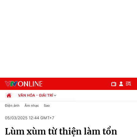
VĂN HÓA - GIẢI TRÍ
Chính trị
Điện ảnh
Âm nhạc
Sao
Xã hội
05/03/2025 12:44 GMT+7
Pháp luật
Chuyên mục
Kinh tế
Lùm xùm từ thiện làm tổn
Thể thao