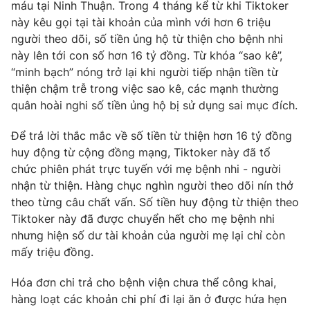
Phim VTV
máu tại Ninh Thuận. Trong 4 tháng kể từ khi Tiktoker
Giải trí
này kêu gọi tại tài khoản của mình với hơn 6 triệu
Hậu trường
người theo dõi, số tiền ủng hộ từ thiện cho bệnh nhi
Điện ảnh
Đời sống
này lên tới con số hơn 16 tỷ đồng. Từ khóa “sao kê”,
Nhân vật
Âm nhạc
“minh bạch” nóng trở lại khi người tiếp nhận tiền từ
Du lịch
Khán giả
thiện chậm trễ trong việc sao kê, các mạnh thường
Giáo dục
Sao
quân hoài nghi số tiền ủng hộ bị sử dụng sai mục đích.
Làm đẹp
Giải sao mai
Tuyển sinh
Công nghệ
Để trả lời thắc mắc về số tiền từ thiện hơn 16 tỷ đồng
Chất lượng cuộc sống
Học trực tuyến
huy động từ cộng đồng mạng, Tiktoker này đã tổ
Hitech Công nghệ tương lai
chức phiên phát trực tuyến với mẹ bệnh nhi - người
Giao lưu trực tuyến
nhận từ thiện. Hàng chục nghìn người theo dõi nín thở
Sản phẩm
theo từng câu chất vấn. Số tiền huy động từ thiện theo
Lịch phát sóng
Tiktoker này đã được chuyển hết cho mẹ bệnh nhi
Thị trường
nhưng hiện số dư tài khoản của người mẹ lại chỉ còn
Tư vấn
mấy triệu đồng.
Chuyên mục khác
Hóa đơn chi trả cho bệnh viện chưa thể công khai,
Emagazine
Podcast
hàng loạt các khoản chi phí đi lại ăn ở được hứa hẹn