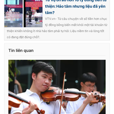
Ðiện thoại Thời báo VTV:
024.66 897 897
thiện: Hảo tâm nhưng liệu đã yên
Email:
toasoan@vtv.vn
tâm?
Liên hệ quảng cáo:
024-7300.7108
VTV.vn- Từ câu chuyện về số tiền hơn chục
tỷ đồng bỗng biến mất khỏi một tài khoản từ
thiện khiến không ít nhà hảo tâm phải tự hỏi: Liệu niềm tin và lòng tốt
có đang đặt đúng chỗ?.
Tin liên quan
® Cấm sao chép dưới mọi hình thức nếu không có sự chấp
thuận bằng văn bản. Ghi rõ nguồn VTV.vn khi phát hành lại
thông tin từ website này.