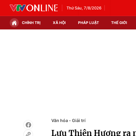
Thứ Sáu, 7/8/2026
CHÍNH TRỊ
XÃ HỘI
PHÁP LUẬT
THẾ GIỚI
Chính trị
Xã hội
Thế giới
Kinh tế
Tin tức
Tài chính
Thế giới đó đây
Thị trường
Câu chuyện quốc tế
Góc doanh nghiệp
Dữ liệu và đời sống
Văn hóa - Giải trí
Lưu Thiên Hương ra 