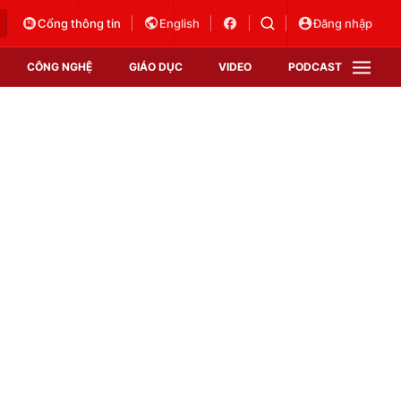
Cổng thông tin
English
Đăng nhập
CÔNG NGHỆ
GIÁO DỤC
VIDEO
PODCAST
VTV Money
VTV Thể thao
VTV Sức khoẻ
Bất động sản
Thị trường 24h
Tấm lòng Việt
Vươn mình bằng AI
VTV4
VTV8
VTV9
Lịch phát sóng
Giao lưu trực tuyến
n
Sự kiện