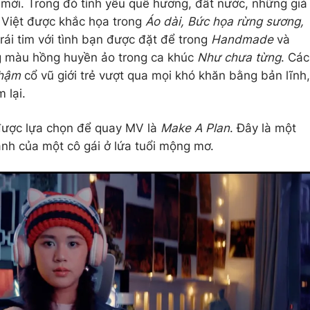
hệ mới. Trong đó tình yêu quê hương, đất nước, những giá
i Việt được khắc họa trong
Áo dài, Bức họa rừng sương,
rái tim với tình bạn được đặt để trong
Handmade
và
ng màu hồng huyền ảo trong ca khúc
Như chưa từng
. Các
hậm
cổ vũ giới trẻ vượt qua mọi khó khăn bằng bản lĩnh,
 lại.
được lựa chọn để quay MV là
Make A Plan
. Đây là một
ành của một cô gái ở lứa tuổi mộng mơ.