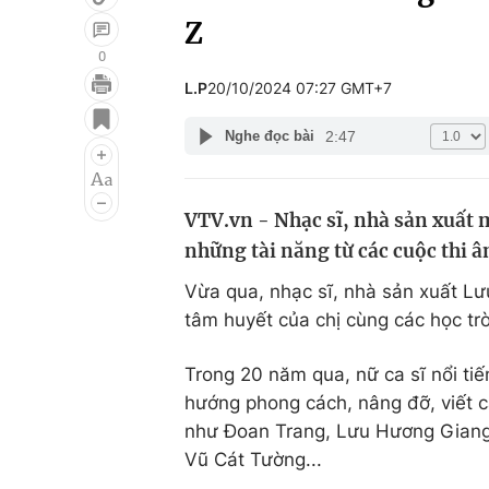
Z
0
L.P
20/10/2024 07:27 GMT+7
Giải trí
Đời sống
2:47
Nghe đọc bài
Điện ảnh
Du lịch
Âm nhạc
Làm đẹp
VTV.vn - Nhạc sĩ, nhà sản xuất
Sao
Chất lượng cuộc sốn
những tài năng từ các cuộc thi 
Vừa qua, nhạc sĩ, nhà sản xuất L
tâm huyết của chị cùng các học tr
Trong 20 năm qua, nữ ca sĩ nổi tiế
hướng phong cách, nâng đỡ, viết c
như Đoan Trang, Lưu Hương Giang,
Vũ Cát Tường...