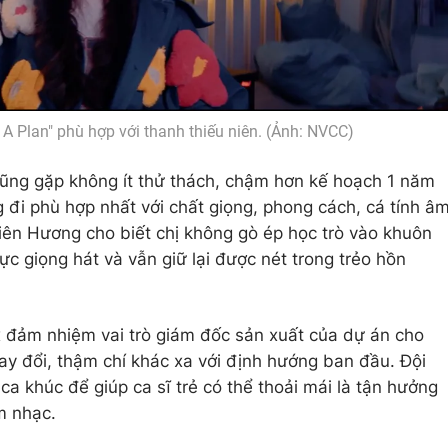
A Plan" phù hợp với thanh thiếu niên. (Ảnh: NVCC)
ũng gặp không ít thử thách, chậm hơn kế hoạch 1 năm
đi phù hợp nhất với chất giọng, phong cách, cá tính â
iên Hương cho biết chị không gò ép học trò vào khuôn
ực giọng hát và vẫn giữ lại được nét trong trẻo hồn
x đảm nhiệm vai trò giám đốc sản xuất của dự án cho
hay đổi, thậm chí khác xa với định hướng ban đầu. Đội
a khúc để giúp ca sĩ trẻ có thể thoải mái là tận hưởng
m nhạc.