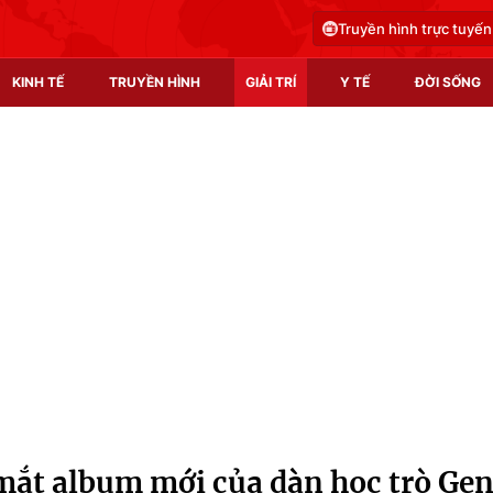
Truyền hình trực tuyến
KINH TẾ
TRUYỀN HÌNH
GIẢI TRÍ
Y TẾ
ĐỜI SỐNG
Pháp luật
Y tế
Truyền hình
Multimedia
Phim VTV
Video
Hậu trường
Shorts video
Nhân vật
Podcast
Khán giả
EMagazine
Giải sao mai
Photo
mắt album mới của dàn học trò Ge
Infographic