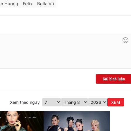
ên Hương
Felix
Bella Vũ
Gửi bình luận
Xem theo ngày
XEM