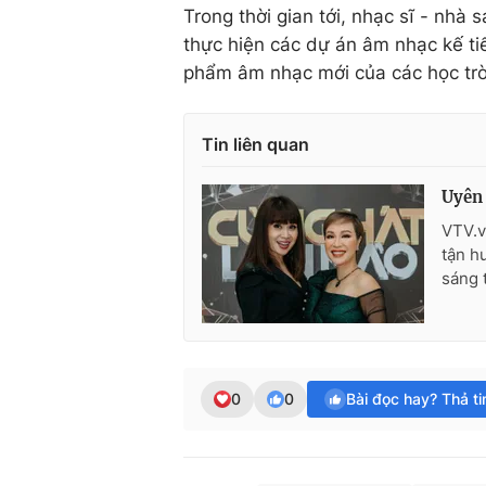
Trong thời gian tới, nhạc sĩ - nhà 
thực hiện các dự án âm nhạc kế tiế
phẩm âm nhạc mới của các học tr
Tin liên quan
Uyên 
VTV.v
tận h
sáng 
0
0
Bài đọc hay? Thả t