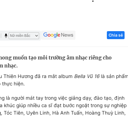
Góc ảnh
Giáo dục
Công nghệ
Chia sẻ
Tuyển sinh
Hitech Công ng
Học trực tuyến
Sản phẩm
 mong muốn tạo môi trường âm nhạc riêng cho
g
Thị trường
âm nhạc.
Tư vấn
ưu Thiên Hương đã ra mắt album
Bella Vũ 16
là sản phẩ
ò thực hiện.
ng là người mát tay trong việc giảng dạy, đào tạo, định
a khúc giúp nhiều ca sĩ đạt bước ngoặt trong sự nghiệp
 Tóc Tiên, Uyên Linh, Hà Anh Tuấn, Hoàng Thuỳ Linh,