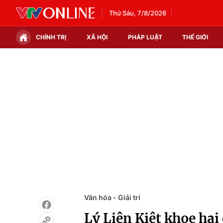
Thứ Sáu, 7/8/2026
CHÍNH TRỊ
XÃ HỘI
PHÁP LUẬT
THẾ GIỚI
Chính trị
Xã hội
Thế giới
Kinh tế
Tin tức
Tài chính
Thế giới đó đây
Thị trường
Câu chuyện quốc tế
Góc doanh nghiệp
Dữ liệu và đời sống
Văn hóa - Giải trí
Lý Liên Kiệt khoe hai