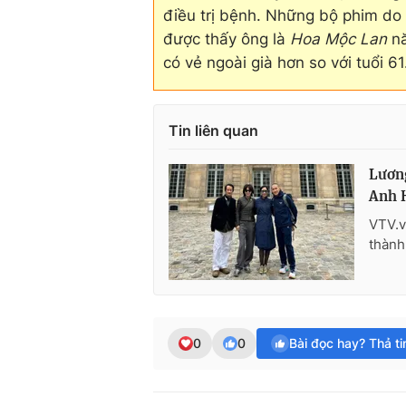
điều trị bệnh. Những bộ phim do
được thấy ông là
Hoa Mộc Lan
nă
có vẻ ngoài già hơn so với tuổi 61
Tin liên quan
Lương
Anh 
VTV.v
thành
0
0
Bài đọc hay? Thả t