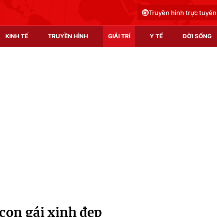
Truyền hình trực tuyến
KINH TẾ
TRUYỀN HÌNH
GIẢI TRÍ
Y TẾ
ĐỜI SỐNG
Pháp luật
Y tế
Truyền hình
Multimedia
Phim VTV
Video
Hậu trường
Shorts video
Nhân vật
Podcast
Khán giả
EMagazine
Giải sao mai
Photo
 con gái xinh đẹp
Infographic