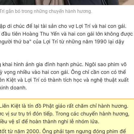
i Trí gắn bó trong những chuyến hành hương.
p di chúc để lại tài sản cho vợ Lợi Trí và hai con gái.
ợ đầu tiên Hoàng Thu Yến và hai con gái lớn không được
 "người thứ ba" của Lợi Trí từ những năm 1990 lại dậy
g khai hình ảnh gia đình hạnh phúc. Ngôi sao phim võ
kỳ vọng nhiều vào hai con gái. Ông chỉ cần con có thể
n Kiệt và Lợi Trí có thành tích học và nghệ thuật xuất
kinh doanh.
iên Kiệt là tín đồ Phật giáo rất chăm chỉ hành hương.
ợc vị sư trụ trì đón tiếp. Trong các chuyến hành hương,
iều vệ sĩ để hoàn thành nghi lễ nhóm lửa.
 tốt từ năm 2000. Ông phải tạm ngưng đóng phim để