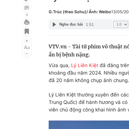
G.Trúc (theo Sohu)/ Ảnh: Weibo
13/05/2
0
1:51
Nghe đọc bài
Giải trí
Đời sống
Điện ảnh
Du lịch
VTV.vn - Tài tử phim võ thuật nổ
Âm nhạc
Làm đẹp
ẩn bị bệnh nặng.
Sao
Chất lượng cuộc sốn
Vừa qua,
Lý Liên Kiệt
đã đăng trên
khoảng đầu năm 2024. Nhiều người 
đã 20 năm không chụp ảnh chung.
Lý Liên Kiệt thường xuyên đến các 
Trung Quốc) để hành hương và có 
viên chủ động công khai hình ảnh v