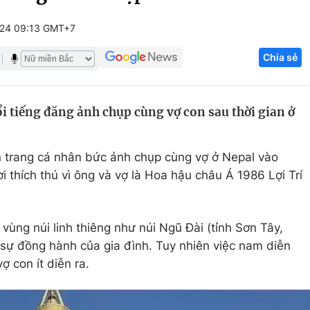
Góc ảnh
024 09:13 GMT+7
Chia sẻ
Giáo dục
Công nghệ
Tuyển sinh
Hitech Công ng
i tiếng đăng ảnh chụp cùng vợ con sau thời gian ở
Học trực tuyến
Sản phẩm
g
Thị trường
 trang cá nhân bức ảnh chụp cùng vợ ở Nepal vào
Tư vấn
thích thú vì ông và vợ là Hoa hậu châu Á 1986 Lợi Trí
vùng núi linh thiêng như núi Ngũ Đài (tỉnh Sơn Tây,
sự đồng hành của gia đình. Tuy nhiên việc nam diễn
ợ con ít diễn ra.