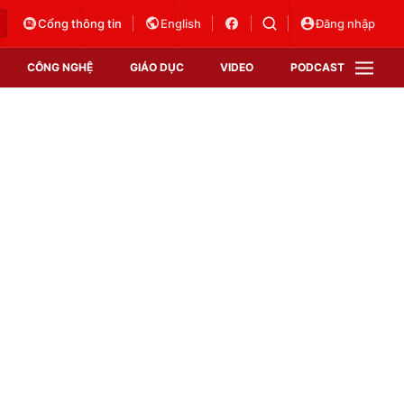
Cổng thông tin
English
Đăng nhập
CÔNG NGHỆ
GIÁO DỤC
VIDEO
PODCAST
VTV Money
VTV Thể thao
VTV Sức khoẻ
Bất động sản
Thị trường 24h
Tấm lòng Việt
Vươn mình bằng AI
VTV4
VTV8
VTV9
Lịch phát sóng
Giao lưu trực tuyến
Sự kiện