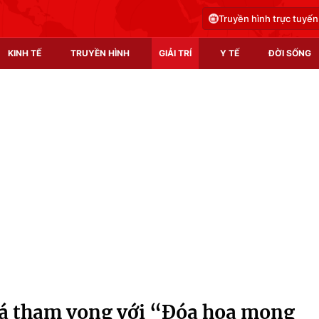
Truyền hình trực tuyến
KINH TẾ
TRUYỀN HÌNH
GIẢI TRÍ
Y TẾ
ĐỜI SỐNG
Pháp luật
Y tế
Truyền hình
Multimedia
Phim VTV
Video
Hậu trường
Shorts video
Nhân vật
Podcast
Khán giả
EMagazine
Giải sao mai
Photo
á tham vọng với “Đóa hoa mong
Infographic