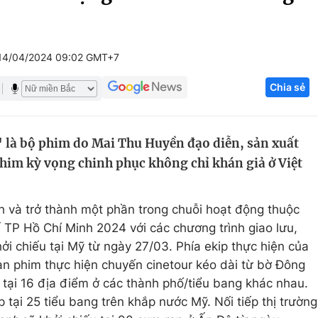
Góc ảnh
14/04/2024 09:02 GMT+7
Giáo dục
Công nghệ
Chia sẻ
Tuyển sinh
Hitech Công ng
Học trực tuyến
Sản phẩm
là bộ phim do Mai Thu Huyền đạo diễn, sản xuất
g
Thị trường
Phim kỳ vọng chinh phục không chỉ khán giả ở Việt
Tư vấn
nh và trở thành một phần trong chuỗi hoạt động thuộc
TP Hồ Chí Minh 2024 với các chương trình giao lưu,
ởi chiếu tại Mỹ từ ngày 27/03. Phía ekip thực hiện của
àn phim thực hiện chuyến cinetour kéo dài từ bờ Đông
 tại 16 địa điểm ở các thành phố/tiểu bang khác nhau.
p tại 25 tiểu bang trên khắp nước Mỹ. Nối tiếp thị trường