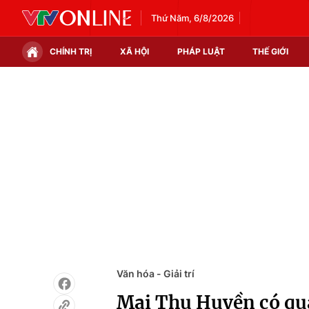
Thứ Năm, 6/8/2026
CHÍNH TRỊ
XÃ HỘI
PHÁP LUẬT
THẾ GIỚI
Chính trị
Xã hội
Thế giới
Kinh tế
Tin tức
Tài chính
Thế giới đó đây
Thị trường
Câu chuyện quốc tế
Góc doanh nghiệp
Dữ liệu và đời sống
Văn hóa - Giải trí
Mai Thu Huyền có qu