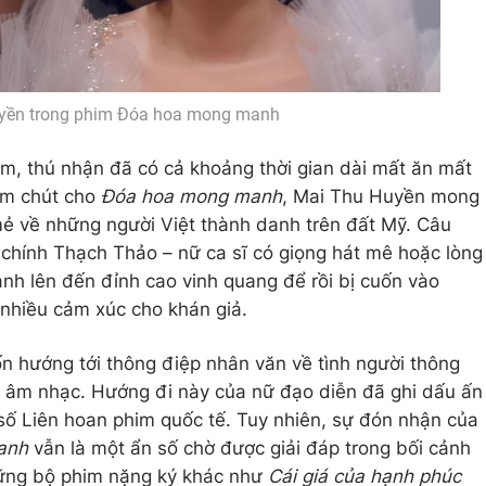
yền trong phim Đóa hoa mong manh
im, thú nhận đã có cả khoảng thời gian dài mất ăn mất
ăm chút cho
Đóa hoa mong manh
, Mai Thu Huyền mong
 về những người Việt thành danh trên đất Mỹ. Câu
chính Thạch Thảo – nữ ca sĩ có giọng hát mê hoặc lòng
anh lên đến đỉnh cao vinh quang để rồi bị cuốn vào
 nhiều cảm xúc cho khán giả.
n hướng tới thông điệp nhân văn về tình người thông
 âm nhạc. Hướng đi này của nữ đạo diễn đã ghi dấu ấn
số Liên hoan phim quốc tế. Tuy nhiên, sự đón nhận của
anh
vẫn là một ẩn số chờ được giải đáp trong bối cảnh
hững bộ phim nặng ký khác như
Cái giá của hạnh phúc