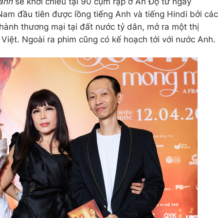
anh
sẽ khởi chiếu tại 90 cụm rạp ở Ấn Độ từ ngày
Nam đầu tiên được lồng tiếng Anh và tiếng Hindi bởi các
hành thương mại tại đất nước tỷ dân, mở ra một thị
Việt. Ngoài ra phim cũng có kế hoạch tới với nước Anh.