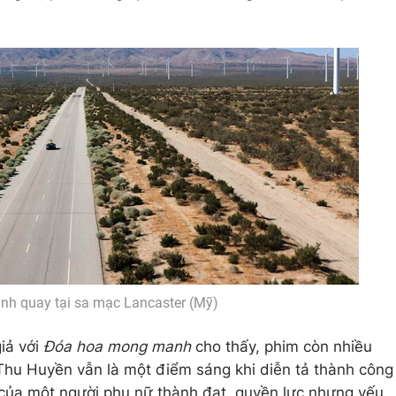
ảnh quay tại sa mạc Lancaster (Mỹ)
iả với
Đóa hoa mong manh
cho thấy, phim còn nhiều
Thu Huyền vẫn là một điểm sáng khi diễn tả thành công
của một người phụ nữ thành đạt, quyền lực nhưng yếu