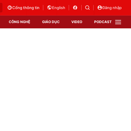
Cổng thông tin
English
Đăng nhập
CÔNG NGHỆ
GIÁO DỤC
VIDEO
PODCAST
VTV Money
VTV Thể thao
VTV Sức khoẻ
Bất động sản
Thị trường 24h
Tấm lòng Việt
Vươn mình bằng AI
VTV4
VTV8
VTV9
Lịch phát sóng
Giao lưu trực tuyến
Sự kiện