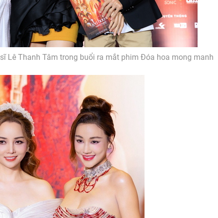
c sĩ Lê Thanh Tâm trong buổi ra mắt phim Đóa hoa mong manh