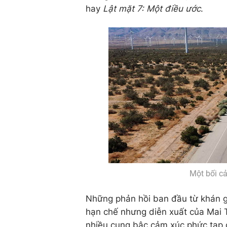
hay
Lật mặt 7: Một điều ước
.
Một bối c
Những phản hồi ban đầu từ khán g
hạn chế nhưng diễn xuất của Mai 
nhiều cung bậc cảm xúc phức tạp 