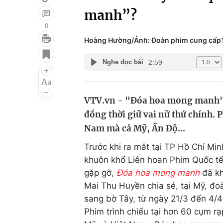
manh”?
0
Hoàng Hường/Ảnh: Đoàn phim cung cấp
Giải trí
Đời sống
2:59
Nghe đọc bài
Điện ảnh
Du lịch
Âm nhạc
Làm đẹp
VTV.vn - "Đóa hoa mong manh" 
Sao
Chất lượng cuộc sốn
đồng thời giữ vai nữ thứ chính. 
Nam mà cả Mỹ, Ấn Độ...
Trước khi ra mắt tại TP Hồ Chí Mi
khuôn khổ Liên hoan Phim Quốc tế 
gặp gỡ,
Đóa hoa mong manh
đã kh
Mai Thu Huyền chia sẻ, tại Mỹ, đo
sang bờ Tây, từ ngày 21/3 đến 4/4
Phim trình chiếu tại hơn 60 cụm rạ