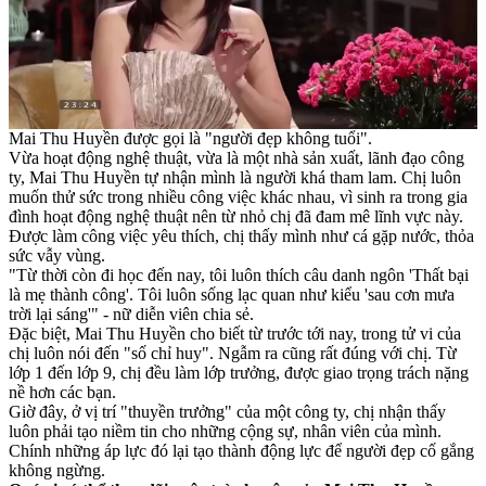
Mai Thu Huyền được gọi là "người đẹp không tuổi".
Vừa hoạt động nghệ thuật, vừa là một nhà sản xuất, lãnh đạo công
ty, Mai Thu Huyền tự nhận mình là người khá tham lam. Chị luôn
muốn thử sức trong nhiều công việc khác nhau, vì sinh ra trong gia
đình hoạt động nghệ thuật nên từ nhỏ chị đã đam mê lĩnh vực này.
Được làm công việc yêu thích, chị thấy mình như cá gặp nước, thỏa
sức vẫy vùng.
"Từ thời còn đi học đến nay, tôi luôn thích câu danh ngôn 'Thất bại
là mẹ thành công'. Tôi luôn sống lạc quan như kiểu 'sau cơn mưa
trời lại sáng'" - nữ diễn viên chia sẻ.
Đặc biệt, Mai Thu Huyền cho biết từ trước tới nay, trong tử vi của
chị luôn nói đến "số chỉ huy". Ngẫm ra cũng rất đúng với chị. Từ
lớp 1 đến lớp 9, chị đều làm lớp trưởng, được giao trọng trách nặng
nề hơn các bạn.
Giờ đây, ở vị trí "thuyền trưởng" của một công ty, chị nhận thấy
luôn phải tạo niềm tin cho những cộng sự, nhân viên của mình.
Chính những áp lực đó lại tạo thành động lực để người đẹp cố gắng
không ngừng.