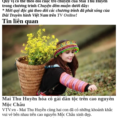
Quý vị có thể theo dõi cuộc trò chuyện của Mai Thu Huyền
trong chương trình
Chuyện đêm muộn
dưới đây:
* Mời quý độc giả theo dõi các chương trình đã phát sóng của
Đài Truyền hình Việt Nam trên
TV
Online
!
Tin liên quan
Mai Thu Huyền hóa cô gái dân tộc trên cao nguyên
Mộc Châu
VTV.vn - Mai Thu Huyền cùng hai con đã có những khoảnh khắc
vui vẻ bên nhau trên cao nguyên Mộc Châu xinh đẹp.