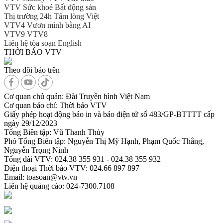
VTV Sức khoẻ
Bất động sản
Thị trường 24h
Tấm lòng Việt
VTV4
Vươn mình bằng AI
VTV9
VTV8
Liên hệ tòa soạn
English
THỜI BÁO VTV
Theo dõi báo trên
Cơ quan chủ quản:
Đài Truyền hình Việt Nam
Cơ quan báo chí:
Thời báo VTV
Giấy phép hoạt động báo in và báo điện tử số 483/GP-BTTTT cấp
ngày 29/12/2023
Tổng Biên tập:
Vũ Thanh Thủy
Phó Tổng Biên tập:
Nguyễn Thị Mỹ Hạnh, Phạm Quốc Thắng,
Nguyễn Trọng Ninh
Tổng đài VTV:
024.38 355 931 - 024.38 355 932
Ðiện thoại Thời báo VTV:
024.66 897 897
Email:
toasoan@vtv.vn
Liên hệ quảng cáo:
024-7300.7108