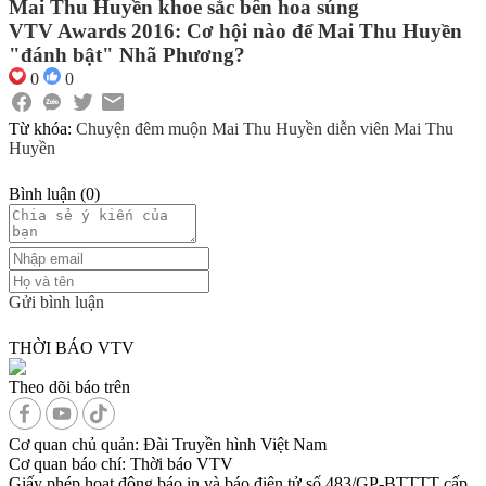
Mai Thu Huyền khoe sắc bên hoa súng
VTV Awards 2016: Cơ hội nào để Mai Thu Huyền
"đánh bật" Nhã Phương?
0
0
Từ khóa:
Chuyện đêm muộn
Mai Thu Huyền
diễn viên Mai Thu
Huyền
Bình luận
(
0
)
Gửi bình luận
THỜI BÁO VTV
Theo dõi báo trên
Cơ quan chủ quản:
Đài Truyền hình Việt Nam
Cơ quan báo chí:
Thời báo VTV
Giấy phép hoạt động báo in và báo điện tử số 483/GP-BTTTT cấp