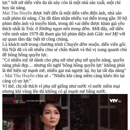
lực" bởi nữ diễn viên đa tài này còn là một nhà sản xuất, một chỉ
huy tài năng.
Mai Thu Huyền
được biết đến là một diễn viên điện ảnh, nhà sản
xuất phim tài năng. Chị đã đảm nhận nhiều vai diễn trong gần 30 bộ
phim điện ảnh và truyền hình, trong đó vai diễn được khán giả yêu
thích nhất là Trúc ở
Những ngọn nến trong đêm
. Mới đây, nữ diễn
viên sinh năm 1979 đã tham gia bộ phim điện ảnh
Giấc mơ Mỹ
với
sự quan tâm đặc biệt từ công chúng.
Là khách mời trong chương trình
Chuyện đêm muộn
, diễn viên gốc
Hà Nội đã có rất nhiều chia sẻ chân thành và thú vị xung quanh chủ
đề bông hồng quyền lực.
"Có nhiều mỹ từ dành cho phụ nữ như phụ nữ quyền năng, quyền
năng phái đẹp… nhưng tôi nghĩ 'bông hồng quyền lực' không phải
là thể hiện sự mạnh mẽ, nhiều gai mà ngược lại, họ lại rất dịu dàng"
-
Mai Thu Huyền
chia sẻ - "Nhiều khi càng mềm càng khéo léo lại
càng có uy lực".
Vì thế, chị rất thích ví phụ nữ giống như nước vì nước mềm mại
nhưng khi vùng lên thì không có gì mạnh mẽ bằng nước.