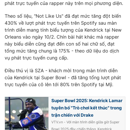
phát trực tuyến của rapper này trên mọi phương diện.
Theo số liệu, "Not Like Us" đã đạt mức tăng đột biến
430% về lượt phát trực tuyến trên Spotify sau màn
THỜI BÁO VTV
trình diễn mang tính biểu tượng của Kendrick tại New
Orleans vào ngày 10/2. Chín bài hát khác mà rapper
này biểu diễn cũng đạt đến con số hai chữ số, đạt
tổng mức tăng chung là 175% - theo dữ liệu do dịch
Theo dõi báo trên
vụ phát trực tuyến cung cấp.
Điều thú vị là SZA - khách mời trong màn trình diễn
Cơ quan chủ quản:
Đài Truyền hình Việt Nam
của Kendrick tại Super Bowl - đã tăng tổng lượt phát
Cơ quan báo chí:
Thời báo VTV
trực tuyến của cô lên tới 80% trên Spotify tại Mỹ.
Giấy phép hoạt động báo in và báo điện tử số 483/GP-BTTTT
cấp ngày 29/12/2023
Super Bowl 2025: Kendrick Lamar
Tổng Biên tập:
Vũ Thanh Thủy
tuyên bố "Trò chơi kết thúc" trong
Phó Tổng Biên tập:
Nguyễn Thị Mỹ Hạnh, Phạm Quốc Thắng,
trận chiến với Drake
Nguyễn Trọng Ninh
VTV.vn - Với màn trình diễn giữa giờ Super
Tổng đài VTV:
024.38 355 931 - 024.38 355 932
Bowl 2025 đầy chiến thắng, Kendrick