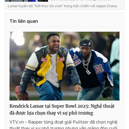
Ðiện thoại Thời báo VTV:
024.66 897 897
Lamar tuyên bố "Kết thúc trò chơi" trong trận chiến với rapper Drake.
Email:
toasoan@vtv.vn
Liên hệ quảng cáo:
024-7300.7108
Tin liên quan
® Cấm sao chép dưới mọi hình thức nếu không có sự chấp
Kendrick Lamar tại Super Bowl 2025: Nghệ thuật
thuận bằng văn bản. Ghi rõ nguồn VTV.vn khi phát hành lại
thông tin từ website này.
đã được lựa chọn thay vì sự phô trương
VTV.vn - Rapper từng đoạt giải Pulitzer đã chọn nghệ
thuật thay vì sự phô trương nhưng vẫn giáng đòn cuối