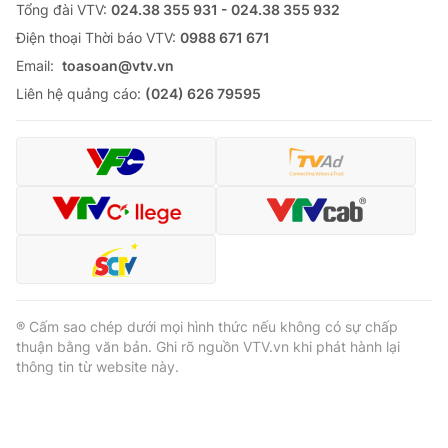
Tổng đài VTV:
024.38 355 931 - 024.38 355 932
Ðiện thoại Thời báo VTV:
0988 671 671
Email:
toasoan@vtv.vn
Liên hệ quảng cáo:
(024) 626 79595
® Cấm sao chép dưới mọi hình thức nếu không có sự chấp
thuận bằng văn bản. Ghi rõ nguồn VTV.vn khi phát hành lại
thông tin từ website này.