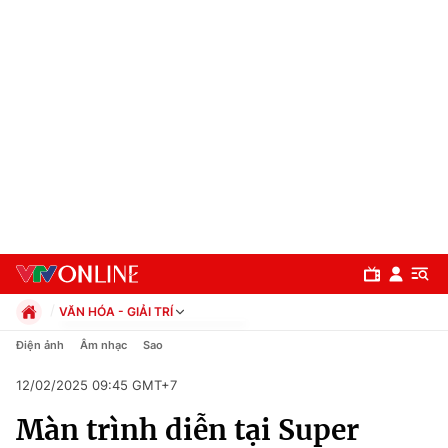
VĂN HÓA - GIẢI TRÍ
Chính trị
Điện ảnh
Âm nhạc
Sao
Xã hội
12/02/2025 09:45 GMT+7
Pháp luật
Chuyên mục
Kinh tế
Màn trình diễn tại Super
Thể thao