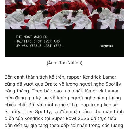
Photo
Infographic
Video
Shorts video
VTV Money
VTV Thể thao
VTV Sức khoẻ
Bất động sản
(Ảnh: Roc Nation)
Thị trường 24h
Tấm lòng Việt
Bên cạnh thành tích kể trên, rapper Kendrick Lamar
cũng đã vượt qua Drake về lượng người nghe Spotify
hàng tháng. Theo báo cáo mới nhất, Kendrick Lamar
VTV4
Vươn mình bằng AI
hiện đang giữ kỷ lục về lượng người nghe hàng tháng
nhiều nhất đối với một nghệ sĩ hip-hop trong lịch sử
VTV9
VTV8
Spotify. Theo Spotify, sự đón nhận dành cho màn trình
diễn của Kendrick tại Super Bowl 2025 đã trực tiếp
dẫn đến sự gia tăng theo cấp số nhân trong các luồng
Liên hệ tòa soạn
English