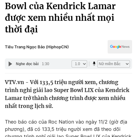
Chính trị
Bowl của Kendrick Lamar
Truyền hình
được xem nhiều nhất mọi
Văn hóa - Giải trí
Xã hội
Y tế
thời đại
Đời sống
Pháp luật
Công nghệ
Giáo dục
Tiêu Trang Ngọc Bảo (HiphopCN)
Y tế
Nghe đọc bài
1:30
Thế giới
VTV.vn - Với 133,5 triệu người xem, chương
Tin tức
trình nghỉ giải lao Super Bowl LIX của Kendrick
Kinh tế
Thế giới đó đây
Lamar trở thành chương trình được xem nhiều
Tài chính
nhất trong lịch sử.
Dữ liệu và đời sống
Câu chuyện quốc tế
Thị trường
Theo báo cáo của Roc Nation vào ngày 11/2 (giờ địa
Truyền hình
Góc doanh nghiệp
phương), đã có 133,5 triệu người xem đã theo dõi
chương trình nghỉ giải lao Super Bowl LIX của Kendrick