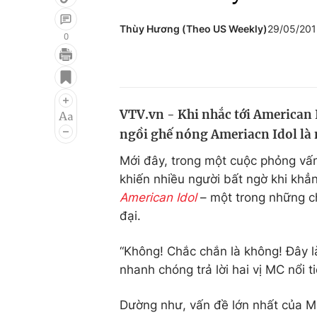
Thùy Hương (Theo US Weekly)
29/05/201
0
Giải trí
Đời sống
Điện ảnh
Du lịch
VTV.vn - Khi nhắc tới American I
Âm nhạc
Làm đẹp
ngồi ghế nóng Ameriacn Idol là n
Sao
Chất lượng cuộc sốn
Mới đây, trong một cuộc phỏng vấn
khiến nhiều người bất ngờ khi khẳn
American Idol
– một trong những c
đại.
“Không! Chắc chắn là không! Đây là 
nhanh chóng trả lời hai vị MC nổi t
Dường như, vấn đề lớn nhất của Ma