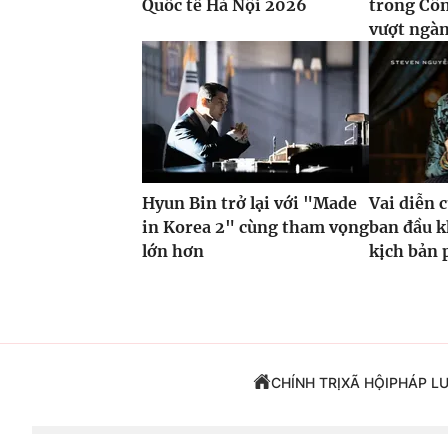
Quốc tế Hà Nội 2026
trong Côn
vượt ngàn
Hyun Bin trở lại với "Made
Vai diễn 
in Korea 2" cùng tham vọng
ban đầu k
lớn hơn
kịch bản 
CHÍNH TRỊ
XÃ HỘI
PHÁP L