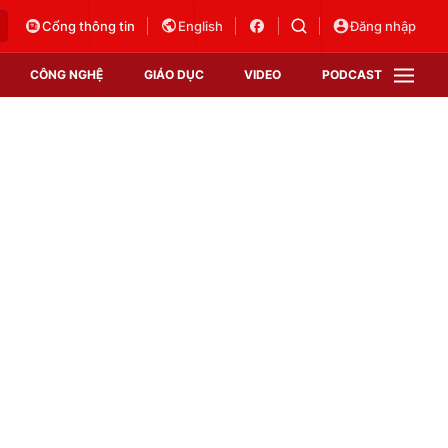
Cổng thông tin
English
Đăng nhập
CÔNG NGHỆ
GIÁO DỤC
VIDEO
PODCAST
VTV Money
VTV Thể thao
VTV Sức khoẻ
Bất động sản
Thị trường 24h
Tấm lòng Việt
Vươn mình bằng AI
VTV4
VTV8
VTV9
Lịch phát sóng
Giao lưu trực tuyến
Sự kiện