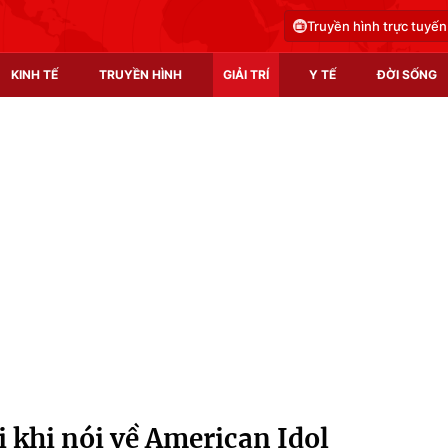
Truyền hình trực tuyến
KINH TẾ
TRUYỀN HÌNH
GIẢI TRÍ
Y TẾ
ĐỜI SỐNG
Pháp luật
Y tế
Truyền hình
Multimedia
Phim VTV
Video
Hậu trường
Shorts video
Nhân vật
Podcast
Khán giả
EMagazine
Giải sao mai
Photo
 khi nói về American Idol
Infographic