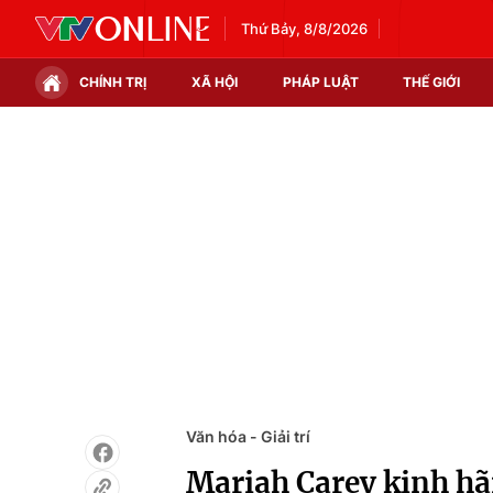
Thứ Bảy, 8/8/2026
CHÍNH TRỊ
XÃ HỘI
PHÁP LUẬT
THẾ GIỚI
Chính trị
Xã hội
Thế giới
Kinh tế
Tin tức
Tài chính
Thế giới đó đây
Thị trường
Câu chuyện quốc tế
Góc doanh nghiệp
Dữ liệu và đời sống
Văn hóa - Giải trí
Mariah Carey kinh hãi