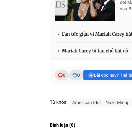
coi M
sau 6
Fan tức giận vì Mariah Carey há
Mariah Carey bị fan chê hát dở
0
0
Bài đọc hay? Thả t
Từ khóa:
American Idol
Nicki Minaj
Bình luận
(
0
)