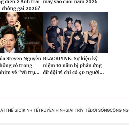
g diễn 2 Anh trai
máy vào cuối năm 2026
 chông gai 2026?
của Steven Nguyễn
BLACKPINK: Sự kiện kỷ
hông có trong
niệm 10 năm bị phản ứng
phim về “vũ trụ...
dữ dội vì chỉ có 40 người...
UẬT
THẾ GIỚI
KINH TẾ
TRUYỀN HÌNH
GIẢI TRÍ
Y TẾ
ĐỜI SỐNG
CÔNG NG