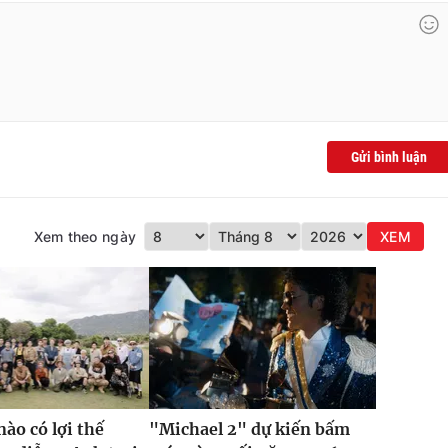
Gửi bình luận
Xem theo ngày
XEM
nào có lợi thế
"Michael 2" dự kiến bấm