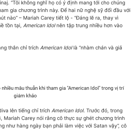
Minaj. “Tôi không nghĩ họ có ý định mang tới cho chúng
tham gia chương trình này. Để hai nữ nghệ sỹ đối đầu với
 nào” – Mariah Carey tiết lộ - “Đáng lẽ ra, thay vì
ề tồn tại,
American Idol
nên tập trung nhiều hơn vào
ẳng thắn chỉ trích
American Idol
là “nhàm chán và giả
 nhiều mâu thuẫn khi tham gia "American Idol" trong vị trí
giám khảo
iva lên tiếng chỉ trích
American Idol.
Trước đó, trong
 Mariah Carey nói rằng cô thực sự ghét chương trình
ng như hàng ngày bạn phải làm việc với Satan vậy”, cô