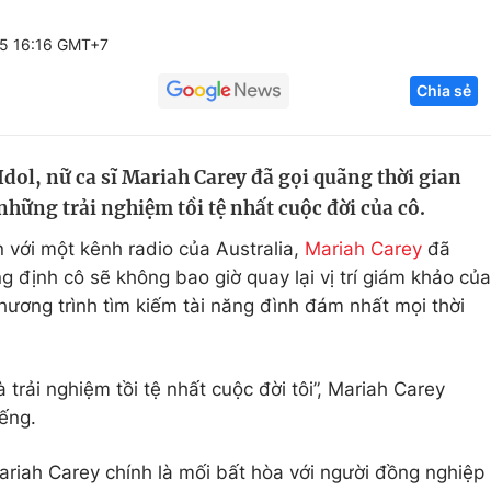
Góc ảnh
5 16:16 GMT+7
Chia sẻ
Giáo dục
Công nghệ
Tuyển sinh
Hitech Công ng
dol, nữ ca sĩ Mariah Carey đã gọi quãng thời gian
Học trực tuyến
Sản phẩm
hững trải nghiệm tồi tệ nhất cuộc đời của cô.
g
Thị trường
 với một kênh radio của Australia,
Mariah Carey
đã
Tư vấn
g định cô sẽ không bao giờ quay lại vị trí giám khảo của
hương trình tìm kiếm tài năng đình đám nhất mọi thời
trải nghiệm tồi tệ nhất cuộc đời tôi”, Mariah Carey
iếng.
riah Carey chính là mối bất hòa với người đồng nghiệp