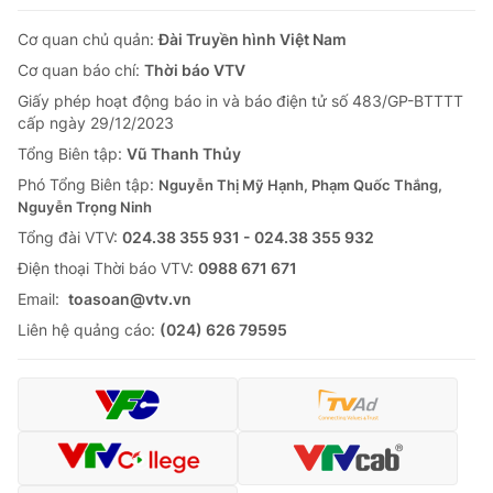
Cơ quan chủ quản:
Đài Truyền hình Việt Nam
Cơ quan báo chí:
Thời báo VTV
Giấy phép hoạt động báo in và báo điện tử số 483/GP-BTTTT
cấp ngày 29/12/2023
Tổng Biên tập:
Vũ Thanh Thủy
Phó Tổng Biên tập:
Nguyễn Thị Mỹ Hạnh, Phạm Quốc Thắng,
Nguyễn Trọng Ninh
Tổng đài VTV:
024.38 355 931 - 024.38 355 932
Ðiện thoại Thời báo VTV:
0988 671 671
Email:
toasoan@vtv.vn
Liên hệ quảng cáo:
(024) 626 79595