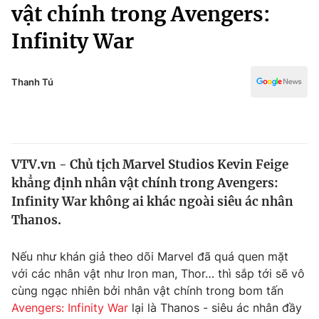
Chính trị
vật chính trong Avengers:
Truyền hình
Infinity War
Văn hóa - Giải trí
Xã hội
Y tế
Đời sống
Thanh Tú
Pháp luật
Công nghệ
Giáo dục
Y tế
VTV.vn - Chủ tịch Marvel Studios Kevin Feige
Thế giới
khẳng định nhân vật chính trong Avengers:
Tin tức
Infinity War không ai khác ngoài siêu ác nhân
Kinh tế
Thanos.
Thế giới đó đây
Tài chính
Dữ liệu và đời sống
Câu chuyện quốc tế
Nếu như khán giả theo dõi Marvel đã quá quen mặt
Thị trường
với các nhân vật như Iron man, Thor… thì sắp tới sẽ vô
cùng ngạc nhiên bởi nhân vật chính trong bom tấn
Truyền hình
Góc doanh nghiệp
Avengers: Infinity War
lại là Thanos - siêu ác nhân đầy