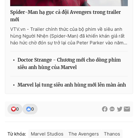
Spider-Man hạ gục cả đội Avengers trong trailer
mới
VTV.vn - Trailer chính thức của bộ phim về siêu anh
THỜI BÁO VTV
hùng Người Nhện (Spider-Man) đã khiến khán giả rất
háo hức chờ đón sự trở lại của Peter Parker vào năm...
Theo dõi báo trên
Doctor Strange - Chương mới cho dòng phim
siêu anh hùng của Marvel
Cơ quan chủ quản:
Đài Truyền hình Việt Nam
Marvel lại tung siêu anh hùng mới lên màn ảnh
Cơ quan báo chí:
Thời báo VTV
Giấy phép hoạt động báo in và báo điện tử số 483/GP-BTTTT
cấp ngày 29/12/2023
0
0
Tổng Biên tập:
Vũ Thanh Thủy
Phó Tổng Biên tập:
Nguyễn Thị Mỹ Hạnh, Phạm Quốc Thắng,
Nguyễn Trọng Ninh
Tổng đài VTV:
024.38 355 931 - 024.38 355 932
Từ khóa:
Marvel Studios
The Avengers
Thanos