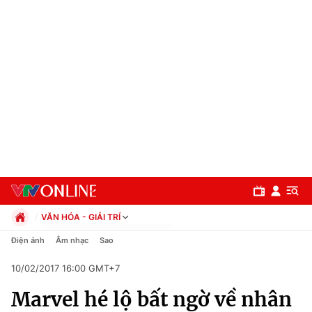
VĂN HÓA - GIẢI TRÍ
Chính trị
Điện ảnh
Âm nhạc
Sao
Xã hội
10/02/2017 16:00 GMT+7
Pháp luật
Chuyên mục
Kinh tế
Marvel hé lộ bất ngờ về nhân
Thể thao