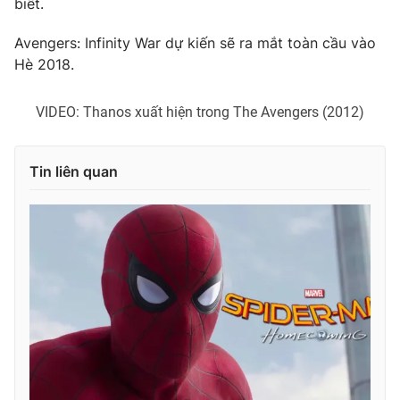
biết.
Photo
Infographic
Avengers: Infinity War dự kiến sẽ ra mắt toàn cầu vào
Hè 2018.
Video
Shorts video
VIDEO: Thanos xuất hiện trong The Avengers (2012)
VTV Money
VTV Thể thao
Tin liên quan
VTV Sức khoẻ
Bất động sản
Thị trường 24h
Tấm lòng Việt
VTV4
Vươn mình bằng AI
VTV9
VTV8
Liên hệ tòa soạn
English