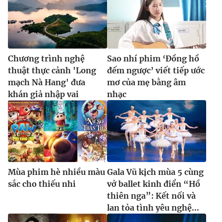
Chương trình nghệ
Sao nhí phim ‘Đồng hồ
thuật thực cảnh 'Long
đếm ngược’ viết tiếp ước
mạch Nà Hang' đưa
mơ của mẹ bằng âm
khán giả nhập vai
nhạc
Mùa phim hè nhiều màu
Gala Vũ kịch mùa 5 cùng
sắc cho thiếu nhi
vở ballet kinh điển “Hồ
thiên nga”: Kết nối và
lan tỏa tình yêu nghệ...