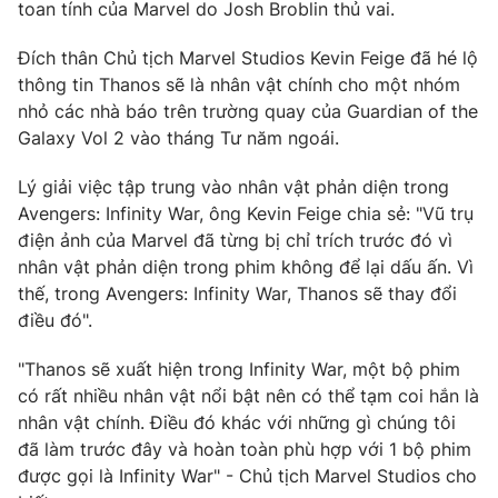
Phim VTV
toan tính của Marvel do Josh Broblin thủ vai.
Giải trí
Hậu trường
Đích thân Chủ tịch Marvel Studios Kevin Feige đã hé lộ
Điện ảnh
thông tin Thanos sẽ là nhân vật chính cho một nhóm
Đời sống
Nhân vật
nhỏ các nhà báo trên trường quay của Guardian of the
Âm nhạc
Du lịch
Galaxy Vol 2 vào tháng Tư năm ngoái.
Khán giả
Giáo dục
Sao
Làm đẹp
Giải sao mai
Lý giải việc tập trung vào nhân vật phản diện trong
Tuyển sinh
Avengers: Infinity War, ông Kevin Feige chia sẻ: "Vũ trụ
Công nghệ
Chất lượng cuộc sống
điện ảnh của Marvel đã từng bị chỉ trích trước đó vì
Học trực tuyến
Hitech Công nghệ tương lai
nhân vật phản diện trong phim không để lại dấu ấn. Vì
Giao lưu trực tuyến
thế, trong Avengers: Infinity War, Thanos sẽ thay đổi
Sản phẩm
điều đó".
Lịch phát sóng
Thị trường
"Thanos sẽ xuất hiện trong Infinity War, một bộ phim
có rất nhiều nhân vật nổi bật nên có thể tạm coi hắn là
Tư vấn
nhân vật chính. Điều đó khác với những gì chúng tôi
Chuyên mục khác
đã làm trước đây và hoàn toàn phù hợp với 1 bộ phim
Emagazine
Podcast
được gọi là Infinity War" - Chủ tịch Marvel Studios cho