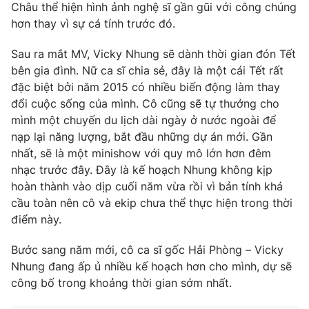
Châu thể hiện hình ảnh nghệ sĩ gần gũi với công chúng
hơn thay vì sự cá tính trước đó.
Sau ra mắt MV, Vicky Nhung sẽ dành thời gian đón Tết
THỜI BÁO VTV
bên gia đình. Nữ ca sĩ chia sẻ, đây là một cái Tết rất
đặc biệt bởi năm 2015 có nhiều biến động làm thay
đổi cuộc sống của mình. Cô cũng sẽ tự thưởng cho
mình một chuyến du lịch dài ngày ở nước ngoài để
Theo dõi báo trên
nạp lại năng lượng, bắt đầu những dự án mới. Gần
nhất, sẽ là một minishow với quy mô lớn hơn đêm
nhạc trước đây. Đây là kế hoạch Nhung không kịp
Cơ quan chủ quản:
Đài Truyền hình Việt Nam
hoàn thành vào dịp cuối năm vừa rồi vì bản tính khá
Cơ quan báo chí:
Thời báo VTV
cầu toàn nên cô và ekip chưa thể thực hiện trong thời
Giấy phép hoạt động báo in và báo điện tử số 483/GP-BTTTT
điểm này.
cấp ngày 29/12/2023
Tổng Biên tập:
Vũ Thanh Thủy
Bước sang năm mới, cô ca sĩ gốc Hải Phòng – Vicky
Phó Tổng Biên tập:
Nguyễn Thị Mỹ Hạnh, Phạm Quốc Thắng,
Nhung đang ấp ủ nhiều kế hoạch hơn cho mình, dự sẽ
Nguyễn Trọng Ninh
công bố trong khoảng thời gian sớm nhất.
Tổng đài VTV:
024.38 355 931 - 024.38 355 932