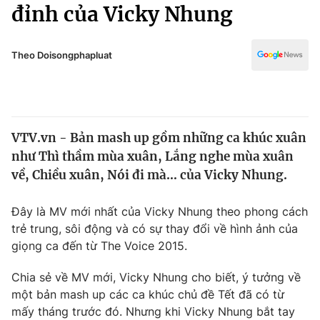
Chính trị
đỉnh của Vicky Nhung
Truyền hình
Văn hóa - Giải trí
Xã hội
Y tế
Theo Doisongphapluat
Đời sống
Pháp luật
Công nghệ
Giáo dục
Y tế
VTV.vn - Bản mash up gồm những ca khúc xuân
như Thì thầm mùa xuân, Lắng nghe mùa xuân
Thế giới
về, Chiều xuân, Nói đi mà… của Vicky Nhung.
Tin tức
Kinh tế
Đây là MV mới nhất của Vicky Nhung theo phong cách
Thế giới đó đây
trẻ trung, sôi động và có sự thay đổi về hình ảnh của
Tài chính
giọng ca đến từ The Voice 2015.
Dữ liệu và đời sống
Câu chuyện quốc tế
Thị trường
Chia sẻ về MV mới, Vicky Nhung cho biết, ý tưởng về
Truyền hình
một bản mash up các ca khúc chủ đề Tết đã có từ
Góc doanh nghiệp
mấy tháng trước đó. Nhưng khi Vicky Nhung bắt tay