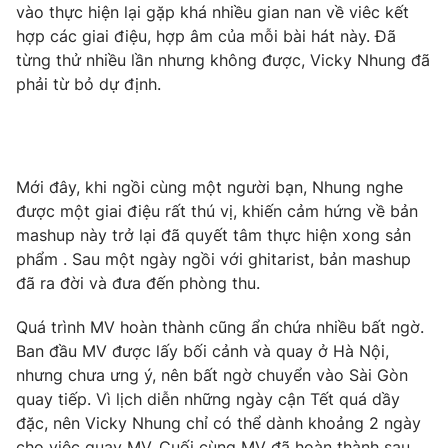
Phim VTV
vào thực hiện lại gặp khá nhiều gian nan về viêc kết
Giải trí
hợp các giai điệu, hợp âm của mỗi bài hát này. Đã
Hậu trường
từng thử nhiều lần nhưng không được, Vicky Nhung đã
Điện ảnh
Đời sống
phải từ bỏ dự định.
Nhân vật
Âm nhạc
Du lịch
Khán giả
Giáo dục
Sao
Làm đẹp
Giải sao mai
Tuyển sinh
Mới đây, khi ngồi cùng một người bạn, Nhung nghe
Công nghệ
Chất lượng cuộc sống
được một giai điệu rất thú vị, khiến cảm hứng về bản
Học trực tuyến
mashup này trở lại đã quyết tâm thực hiện xong sản
Hitech Công nghệ tương lai
Giao lưu trực tuyến
phẩm . Sau một ngày ngồi với ghitarist, bản mashup
Sản phẩm
đã ra đời và đưa đến phòng thu.
Lịch phát sóng
Thị trường
Quá trình MV hoàn thành cũng ẩn chứa nhiều bất ngờ.
Ban đầu MV được lấy bối cảnh và quay ở Hà Nội,
Tư vấn
nhưng chưa ưng ý, nên bất ngờ chuyển vào Sài Gòn
Chuyên mục khác
quay tiếp. Vì lịch diễn những ngày cận Tết quá dầy
Emagazine
Podcast
đặc, nên Vicky Nhung chỉ có thể dành khoảng 2 ngày
cho việc quay MV. Cuối cùng MV đã hoàn thành sau