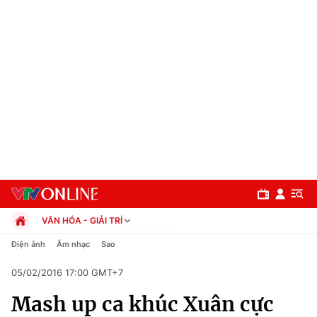
VĂN HÓA - GIẢI TRÍ
Chính trị
Điện ảnh
Âm nhạc
Sao
Xã hội
05/02/2016 17:00 GMT+7
Pháp luật
Chuyên mục
Kinh tế
Mash up ca khúc Xuân cực
Thể thao