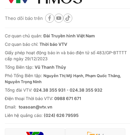
Theo dõi báo trên
Cơ quan chủ quản:
Đài Truyền hình Việt Nam
Cơ quan báo chí:
Thời báo VTV
Giấy phép hoạt động báo in và báo điện tử số 483/GP-BTTTT
cấp ngày 29/12/2023
Tổng Biên tập:
Vũ Thanh Thủy
Phó Tổng Biên tập:
Nguyễn Thị Mỹ Hạnh, Phạm Quốc Thắng,
Nguyễn Trọng Ninh
Tổng đài VTV:
024.38 355 931 - 024.38 355 932
Ðiện thoại Thời báo VTV:
0988 671 671
Email:
toasoan@vtv.vn
Liên hệ quảng cáo:
(024) 626 79595