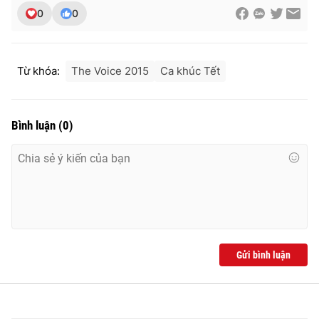
Ðiện thoại Thời báo VTV:
024.66 897 897
0
0
Email:
toasoan@vtv.vn
Liên hệ quảng cáo:
024-7300.7108
Từ khóa:
The Voice 2015
Ca khúc Tết
Bình luận
(
0
)
® Cấm sao chép dưới mọi hình thức nếu không có sự chấp
Gửi bình luận
thuận bằng văn bản. Ghi rõ nguồn VTV.vn khi phát hành lại
thông tin từ website này.