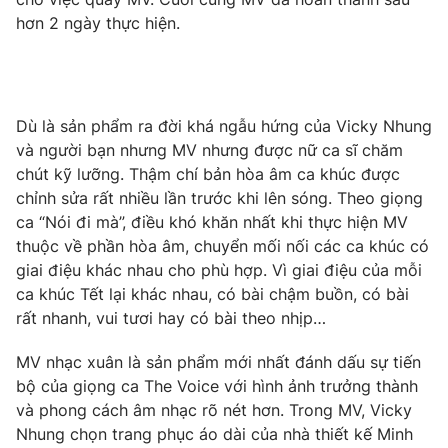
hơn 2 ngày thực hiện.
Photo
Infographic
Video
Shorts video
Dù là sản phẩm ra đời khá ngẫu hứng của Vicky Nhung
VTV Money
VTV Thể thao
và người bạn nhưng MV nhưng được nữ ca sĩ chăm
chút kỹ lưỡng. Thậm chí bản hòa âm ca khúc được
chỉnh sửa rất nhiều lần trước khi lên sóng. Theo giọng
VTV Sức khoẻ
Bất động sản
ca “Nói đi mà”, điều khó khăn nhất khi thực hiện MV
thuộc về phần hòa âm, chuyển mối nối các ca khúc có
Thị trường 24h
Tấm lòng Việt
giai điệu khác nhau cho phù hợp. Vì giai điệu của mỗi
ca khúc Tết lại khác nhau, có bài chậm buồn, có bài
rất nhanh, vui tươi hay có bài theo nhịp…
VTV4
Vươn mình bằng AI
MV nhạc xuân là sản phẩm mới nhất đánh dấu sự tiến
VTV9
VTV8
bộ của giọng ca The Voice với hình ảnh trưởng thành
và phong cách âm nhạc rõ nét hơn. Trong MV, Vicky
Nhung chọn trang phục áo dài của nhà thiết kế Minh
Liên hệ tòa soạn
English